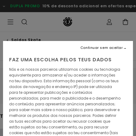
Avançar
PROMO
10% de desconto adicional em ofertas especiais
Poupa 
para
a
seleção
da
grelha
de
produtos
Saldos Skate
Skate acessórios
Continuar sem aceitar
FAZ UMA ESCOLHA PELOS TEUS DADOS
Nós e os nossos parceiros utilizamos cookies ou tecnologia
equivalente para armazenar e/ou aceder a informações
Fica atento/a, os produtos voltam em
no teu dispositivo. Esta informação pessoal (como os teus
dados de navegação e endereço IP) pode ser utilizada
breve
para te apresentar publicações e conteúdos
personalizados; para medir a publicidade e o desempenho
do conteúdo; para apresentar anúncios personalizados;
para saber mais sobre o nosso público; para desenvolver e
Também poderás gostar
melhorar os produtos dos nossos parceiros. Podes definir
as tuas escolhas para aceitar ou recusar cookies que
estão sujeitos ao teu consentimento, ou para recusar
Avançar
Avançar
cookies que não estão sujeitos ao teu consentimento (tais