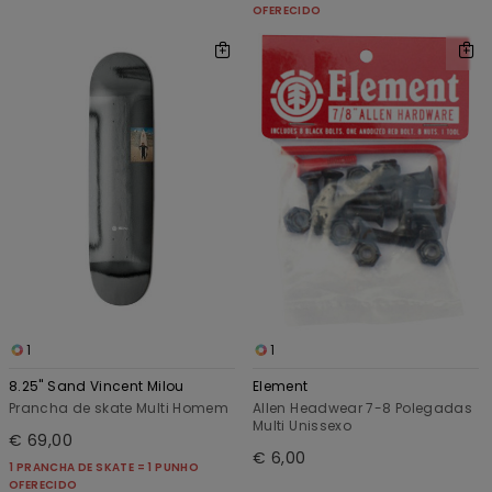
OFERECIDO
1
1
8.25" Sand Vincent Milou
Element
Prancha de skate Multi Homem
Allen Headwear 7-8 Polegadas
Multi Unissexo
€ 69,00
€ 6,00
1 PRANCHA DE SKATE = 1 PUNHO
OFERECIDO