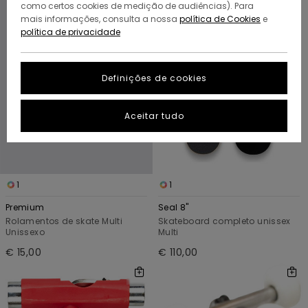
para
para
como certos cookies de medição de audiências). Para
procurar
ordenar
mais informações, consulta a nossa
política de Cookies
e
critérios
por
política de privacidade
de
filtragem
Definições de cookies
Aceitar tudo
1
1
Premium
Seal 8"
Rolamentos de skate Multi
Skateboard completo unissex
Unissexo
Multi
€ 15,00
€ 110,00