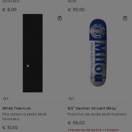
Unissexo
Multi
€ 8,00
€ 110,00
1
1
White Tree Icon
8,5" Section Vincent Milou
Fita adesiva preta Multi
Prancha de skate Multi Homem
Unissexo
€ 69,00
€ 10,50
1 PRANCHA DE SKATE = 1 PUNHO