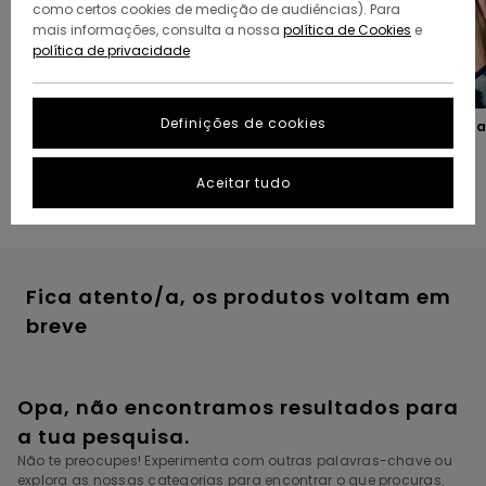
como certos cookies de medição de audiências). Para
mais informações, consulta a nossa
política de Cookies
e
política de privacidade
Definições de cookies
Os nossos presentes favoritos
Presentes para colocar n
meias
Aceitar tudo
Fica atento/a, os produtos voltam em
breve
Opa, não encontramos resultados para
a tua pesquisa.
Não te preocupes! Experimenta com outras palavras-chave ou
explora as nossas categorias para encontrar o que procuras.