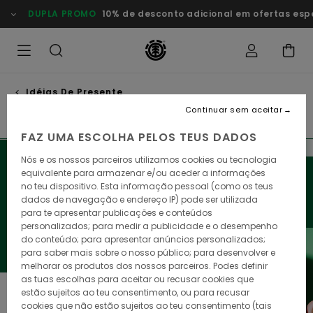
Avançar
DUPLA PROMO
10% de desconto adicional em ofertas esp
para
a
seleção
da
grelha
de
produtos
Idéias De Presente
Skateboards
Continuar sem aceitar
FAZ UMA ESCOLHA PELOS TEUS DADOS
Nós e os nossos parceiros utilizamos cookies ou tecnologia
Quer causar impacto nesta época festiva? Deixe-nos
equivalente para armazenar e/ou aceder a informações
apresentar-lhe a nossa seleção de artigos desportivos,
no teu dispositivo. Esta informação pessoal (como os teus
roupa e acessórios, para oferecer aos seus entes
dados de navegação e endereço IP) pode ser utilizada
queridos o melhor da Element.
para te apresentar publicações e conteúdos
personalizados; para medir a publicidade e o desempenho
do conteúdo; para apresentar anúncios personalizados;
para saber mais sobre o nosso público; para desenvolver e
melhorar os produtos dos nossos parceiros. Podes definir
as tuas escolhas para aceitar ou recusar cookies que
estão sujeitos ao teu consentimento, ou para recusar
cookies que não estão sujeitos ao teu consentimento (tais