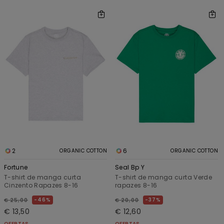
2
6
ORGANIC COTTON
ORGANIC COTTON
Fortune
Seal Bp Y
T-shirt de manga curta
T-shirt de manga curta Verde
Cinzento Rapazes 8-16
rapazes 8-16
46%
37%
€ 25,00
€ 20,00
€ 13,50
€ 12,60
OFERTAS
OFERTAS