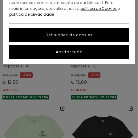
como certos cookies de medição de audiências). Para
mais informações, consulta a nossa
política de Cookies
e
política de privacidade
Definições de cookies
2
6
ORGANIC COTTON
ORGANIC COTTON
Aceitar tudo
Picnic
Seal Bp Y
T-shirt de manga curta Branco
T-shirt de manga curta Azul
Rapazes 8-16
rapazes 8-16
46%
37%
€ 25,00
€ 20,00
€ 13,50
€ 12,60
OFERTAS
OFERTAS
DUPLA PROMO 10% EXTRA
DUPLA PROMO 10% EXTRA