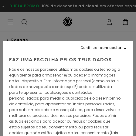
Avançar
OMO
10% de desconto adicional em ofertas especiais
Poupa Ag
para
a
seleção
da
grelha
de
produtos
Roupas
T-shirts
Continuar sem aceitar
FAZ UMA ESCOLHA PELOS TEUS DADOS
T-shirts
Camisas
Calções
Calças & Calças de G
Nós e os nossos parceiros utilizamos cookies ou tecnologia
equivalente para armazenar e/ou aceder a informações
no teu dispositivo. Esta informação pessoal (como os teus
Filtrar e Ordenar
69
Resultados
dados de navegação e endereço IP) pode ser utilizada
para te apresentar publicações e conteúdos
Avançar
Avançar
personalizados; para medir a publicidade e o desempenho
para
para
do conteúdo; para apresentar anúncios personalizados;
procurar
ordenar
critérios
por
para saber mais sobre o nosso público; para desenvolver e
de
melhorar os produtos dos nossos parceiros. Podes definir
filtragem
as tuas escolhas para aceitar ou recusar cookies que
estão sujeitos ao teu consentimento, ou para recusar
cookies que não estão sujeitos ao teu consentimento (tais