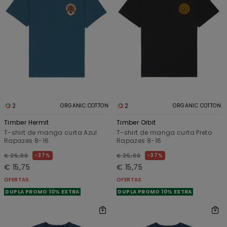
2
2
ORGANIC COTTON
ORGANIC COTTON
Timber Hermit
Timber Orbit
T-shirt de manga curta Azul
T-shirt de manga curta Preto
Rapazes 8-16
Rapazes 8-16
37%
37%
€ 25,00
€ 25,00
€ 15,75
€ 15,75
OFERTAS
OFERTAS
DUPLA PROMO 10% EXTRA
DUPLA PROMO 10% EXTRA