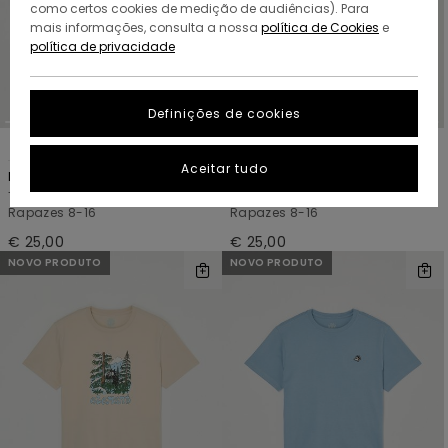
como certos cookies de medição de audiências). Para
mais informações, consulta a nossa
política de Cookies
e
política de privacidade
Definições de cookies
2
2
ORGANIC COTTON
ORGANIC COTTON
Aceitar tudo
Marshmallo
Marshmallo
T-shirt de manga curta Bege
T-shirt de manga curta Azul
Rapazes 8-16
Rapazes 8-16
€ 25,00
€ 25,00
NOVO PRODUTO
NOVO PRODUTO