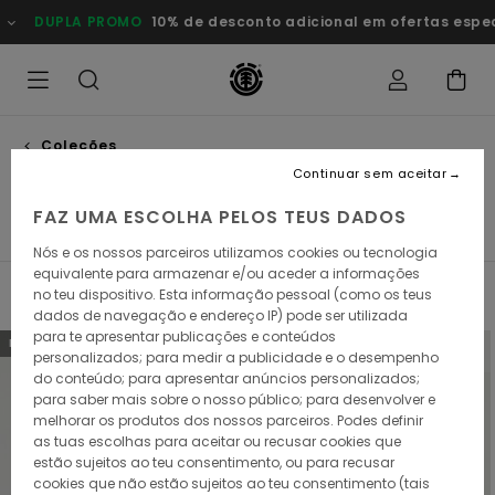
Avançar
DUPLA PROMO
10% de desconto adicional em ofertas especiai
para
a
seleção
da
grelha
de
produtos
Coleções
Element x floor
Continuar sem aceitar
FAZ UMA ESCOLHA PELOS TEUS DADOS
Element x Timber!
Element x Floor
Icon
Nós e os nossos parceiros utilizamos cookies ou tecnologia
equivalente para armazenar e/ou aceder a informações
no teu dispositivo. Esta informação pessoal (como os teus
Filtrar e Ordenar
7
Resultados
dados de navegação e endereço IP) pode ser utilizada
para te apresentar publicações e conteúdos
Avançar
Avançar
NOVO PRODUTO
NOVO PRODUTO
personalizados; para medir a publicidade e o desempenho
para
para
procurar
ordenar
do conteúdo; para apresentar anúncios personalizados;
critérios
por
para saber mais sobre o nosso público; para desenvolver e
de
melhorar os produtos dos nossos parceiros. Podes definir
filtragem
as tuas escolhas para aceitar ou recusar cookies que
estão sujeitos ao teu consentimento, ou para recusar
cookies que não estão sujeitos ao teu consentimento (tais