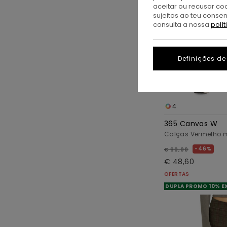
aceitar ou recusar co
sujeitos ao teu conse
consulta a nossa
polí
Definições de
4
365 Canvas W
Calças Vermelho 
46%
€ 90,00
€ 48,60
OFERTAS
DUPLA PROMO 10% E