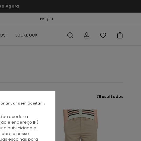
pa Agora
TÃO PRESENTE
PRT / PT
LOCALIZADOR DE LOJAS
RDS
LOOKBOOK
7
Resultados
ontinuar sem aceitar
e/ou aceder a
ção e endereço IP)
r a publicidade e
sobre o nosso
tuas escolhas para