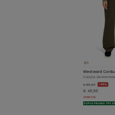
1
Westward Cordu
Calças de bombazi
46%
€ 85,00
€ 45,90
OFERTAS
DUPLA PROMO 10% E