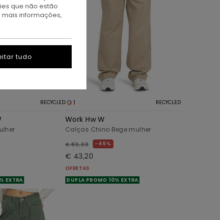
kies que não estão
a mais informações,
itar tudo
1
RECYCLED
RECYCLED
W
Work Hw W
ulher
Calças Chino Bege mulher
46%
€ 80,00
€ 43,20
OFERTAS
% EXTRA
DUPLA PROMO 10% EXTRA