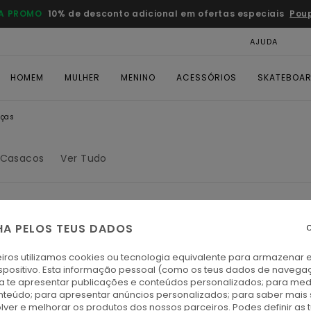
A PROMO
10% de desconto adicional em ofertas especiais
Pou
AJUDA
CAR
HOMEM
MULHER
MENINO
ACESSÓRIOS
SKATEBOA
lças
Casacos
Ver Tudo
HA PELOS TEUS DADOS
C
iros utilizamos cookies ou tecnologia equivalente para armazenar 
spositivo. Esta informação pessoal (como os teus dados de navega
ra te apresentar publicações e conteúdos personalizados; para medi
eúdo; para apresentar anúncios personalizados; para saber mais 
lver e melhorar os produtos dos nossos parceiros. Podes definir as 