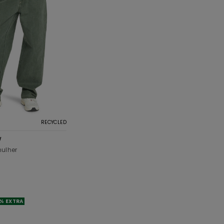
RECYCLED
W
ulher
% EXTRA