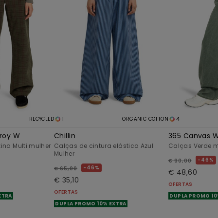
1
4
RECYCLED
ORGANIC COTTON
roy W
Chillin
365 Canvas 
na Multi mulher
Calças de cintura elástica Azul
Calças Verde m
Mulher
46%
€ 90,00
46%
€ 65,00
€ 48,60
€ 35,10
OFERTAS
OFERTAS
XTRA
DUPLA PROMO 10
DUPLA PROMO 10% EXTRA