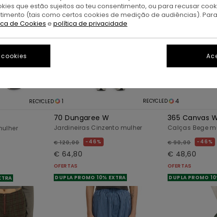
okies que estão sujeitos ao teu consentimento, ou para recusar coo
ntimento (tais como certos cookies de medição de audiências). Par
tica de Cookies
e
política de privacidade
 cookies
Ace
1
4
RECYCLED
RECYCLED
70 Dungaree W
365 Canvas 
Jardineiras Cinzento mulher
Calças Bege m
mulher
46%
46%
€ 120,00
€ 90,00
€ 64,80
€ 48,60
OFERTAS
OFERTAS
DUPLA PROMO 10% EXTRA
DUPLA PROMO 10
XTRA