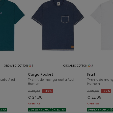
1
2
ORGANIC COTTON
ORGANIC COTTON
Cargo Pocket
Fruit
urta Azul
T-shirt de manga curta Azul
T-shirt de man
Homem
Homem
46%
37%
€ 45,00
€ 35,00
€ 24,30
€ 22,05
OFERTAS
OFERTAS
XTRA
DUPLA PROMO 10% EXTRA
DUPLA PROMO 10