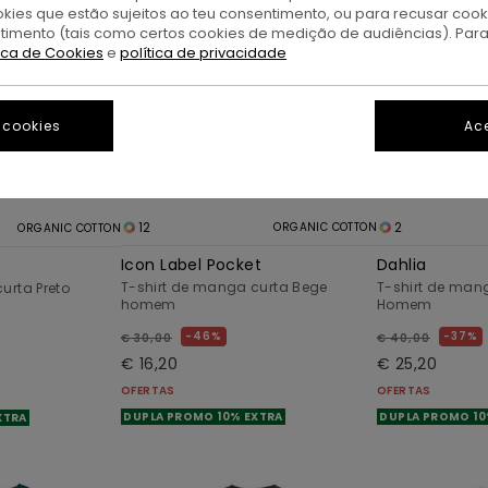
okies que estão sujeitos ao teu consentimento, ou para recusar coo
ntimento (tais como certos cookies de medição de audiências). Par
tica de Cookies
e
política de privacidade
 cookies
Ace
12
2
ORGANIC COTTON
ORGANIC COTTON
Icon Label Pocket
Dahlia
T-shirt de manga curta Bege
T-shirt de man
urta Preto
homem
Homem
46%
37%
€ 30,00
€ 40,00
€ 16,20
€ 25,20
OFERTAS
OFERTAS
DUPLA PROMO 10% EXTRA
DUPLA PROMO 10
XTRA