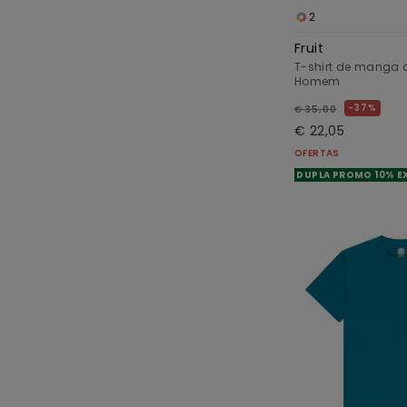
2
Fruit
T-shirt de manga 
Homem
37%
€ 35,00
€ 22,05
OFERTAS
DUPLA PROMO 10% E