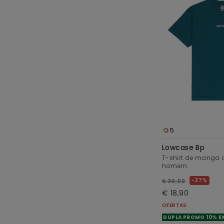
5
Lowcase Bp
T-shirt de manga c
homem
37%
€ 30,00
€ 18,90
OFERTAS
DUPLA PROMO 10% E