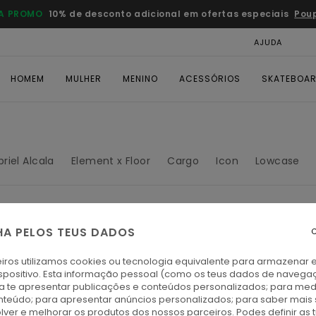
A PROMO
10% de desconto adicional em ofertas especiais
Pou
AJUDA
CAR
HOMEM
MULHER
MENINO
ACESSÓRIOS
SKATEBOA
riel Alcala
Element x Floor
Cargo
Icon
Lowcase
HA PELOS TEUS DADOS
C
iros utilizamos cookies ou tecnologia equivalente para armazenar 
spositivo. Esta informação pessoal (como os teus dados de navega
ra te apresentar publicações e conteúdos personalizados; para medi
eúdo; para apresentar anúncios personalizados; para saber mais 
lver e melhorar os produtos dos nossos parceiros. Podes definir as 