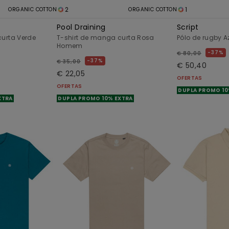
2
1
ORGANIC COTTON
ORGANIC COTTON
Pool Draining
Script
curta Verde
T-shirt de manga curta Rosa
Pólo de rugby 
Homem
37%
€ 80,00
37%
€ 35,00
€ 50,40
€ 22,05
OFERTAS
OFERTAS
DUPLA PROMO 10
XTRA
DUPLA PROMO 10% EXTRA