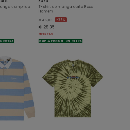
ment
Eaxe
manga comprida
T-shirt de manga curta Roxo
Homem
37%
€ 45,00
€ 28,35
OFERTAS
% EXTRA
DUPLA PROMO 10% EXTRA