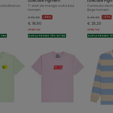
Lowcase Pigment
Lowcase Pig
curta Branco
T-shirt de manga curta Azul
Camisola de 
homem
Bege homem
46%
37%
€ 35,00
€ 40,00
€ 18,90
€ 25,20
OFERTAS
OFERTAS
XTRA
DUPLA PROMO 10% EXTRA
DUPLA PROMO 10