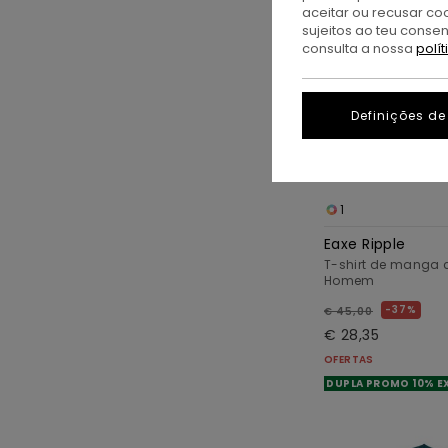
aceitar ou recusar co
sujeitos ao teu conse
consulta a nossa
polí
Definições de
1
Eaxe Ripple
T-shirt de manga c
Homem
37%
€ 45,00
€ 28,35
OFERTAS
DUPLA PROMO 10% E