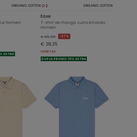
2
ORGANIC COTTON
ORGANIC COTTON
Eaxe
Azul Homem
T-shirt de manga curta Amarelo
Homem
37%
€ 45,00
€ 28,35
OFERTAS
% EXTRA
DUPLA PROMO 10% EXTRA