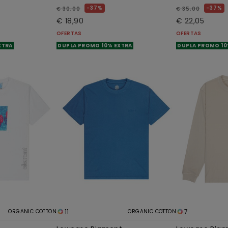
37%
37%
€ 30,00
€ 35,00
€ 18,90
€ 22,05
OFERTAS
OFERTAS
XTRA
DUPLA PROMO 10% EXTRA
DUPLA PROMO 10
11
7
ORGANIC COTTON
ORGANIC COTTON