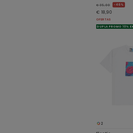
46%
€ 35,00
€ 18,90
OFERTAS
DUPLA PROMO 10% E
2