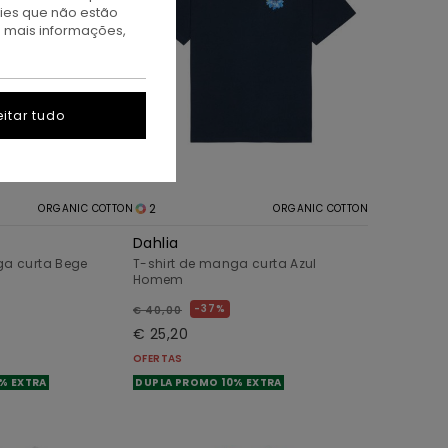
kies que não estão
a mais informações,
itar tudo
2
ORGANIC COTTON
ORGANIC COTTON
Dahlia
ga curta Bege
T-shirt de manga curta Azul
Homem
37%
€ 40,00
€ 25,20
OFERTAS
% EXTRA
DUPLA PROMO 10% EXTRA