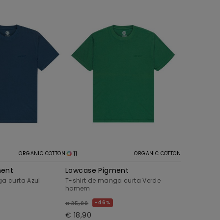
11
ORGANIC COTTON
ORGANIC COTTON
ment
Lowcase Pigment
ga curta Azul
T-shirt de manga curta Verde
homem
46%
€ 35,00
€ 18,90