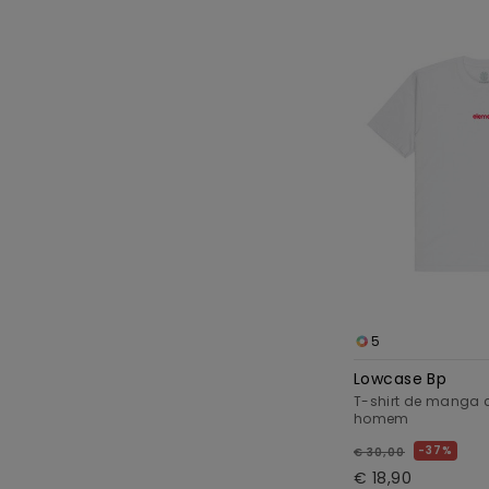
5
Lowcase Bp
T-shirt de manga 
homem
37%
€ 30,00
€ 18,90