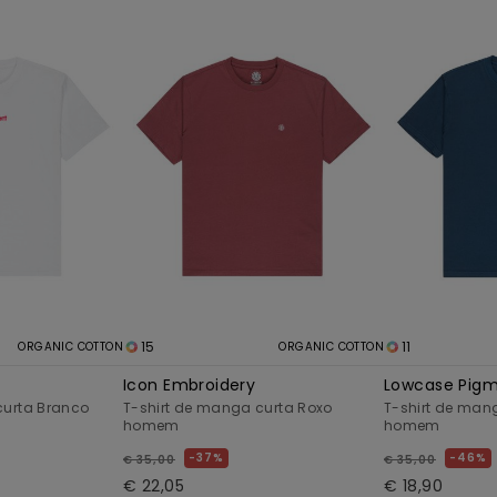
15
11
ORGANIC COTTON
ORGANIC COTTON
Icon Embroidery
Lowcase Pig
curta Branco
T-shirt de manga curta Roxo
T-shirt de man
homem
homem
37%
46%
€ 35,00
€ 35,00
€ 22,05
€ 18,90