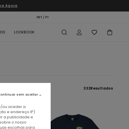
pa Agora
TÃO PRESENTE
PRT / PT
LOCALIZADOR DE LOJAS
RDS
LOOKBOOK
332
Resultados
ontinuar sem aceitar
e/ou aceder a
ção e endereço IP)
r a publicidade e
sobre o nosso
tuas escolhas para