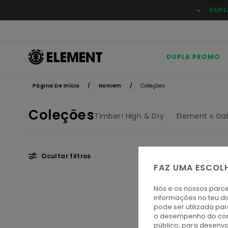
Avançar
DUPL
para
a
seleção
da
grelha
de
DUPLA PROMO
produtos
Página De Início
Homem
Coleções
Coleções
Timber! High & Dry
Element x Gab
Ocultar filtros
FAZ UMA ESCOL
Avançar
Avançar
Nós e os nossos parce
para
para
informações no teu di
procurar
ordenar
pode ser utilizada pa
critérios
por
o desempenho do cont
de
público; para desenvo
filtragem