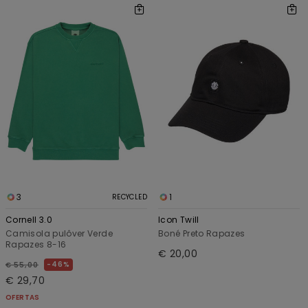
3
1
RECYCLED
Cornell 3.0
Icon Twill
Camisola pulôver Verde
Boné Preto Rapazes
Rapazes 8-16
€ 20,00
46%
€ 55,00
€ 29,70
OFERTAS