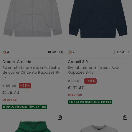
4
2
RECYCLED
RECYCLED
Cornell Classic
Cornell 3.0
Sweatshirt com capuz e fecho
Sweatshirt com capuz Azul
de correr Cinzento Rapazes 8-
Rapazes 8-16
16
46%
€ 60,00
46%
€ 55,00
€ 32,40
€ 29,70
OFERTAS
OFERTAS
DUPLA PROMO 10% EXTRA
DUPLA PROMO 10% EXTRA