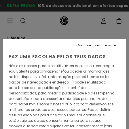
Avançar
O
10% de desconto adicional em ofertas especiais
Poupa Agor
para
a
seleção
da
grelha
de
produtos
Menino
Coleções
Continuar sem aceitar
FAZ UMA ESCOLHA PELOS TEUS DADOS
Element x Timber!
Element x Floor
Icon
Nós e os nossos parceiros utilizamos cookies ou tecnologia
equivalente para armazenar e/ou aceder a informações
no teu dispositivo. Esta informação pessoal (como os teus
Filtrar e Ordenar
105
Resultados
dados de navegação e endereço IP) pode ser utilizada
para te apresentar publicações e conteúdos
Avançar
Avançar
personalizados; para medir a publicidade e o desempenho
para
para
do conteúdo; para apresentar anúncios personalizados;
procurar
ordenar
critérios
por
para saber mais sobre o nosso público; para desenvolver e
de
melhorar os produtos dos nossos parceiros. Podes definir
filtragem
as tuas escolhas para aceitar ou recusar cookies que
estão sujeitos ao teu consentimento, ou para recusar
cookies que não estão sujeitos ao teu consentimento (tais