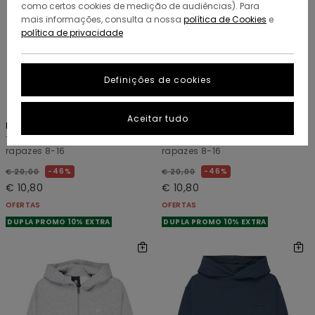
como certos cookies de medição de audiências). Para
mais informações, consulta a nossa
política de Cookies
e
política de privacidade
Definições de cookies
4
4
ORGANIC COTTON
ORGANIC COTTON
Aceitar tudo
Icon Label Pocket Y
Icon Label Pocket Y
T-shirt de manga curta Verde
T-shirt de manga curta Azul
rapazes 8-16
rapazes 8-16
46%
46%
€ 20,00
€ 20,00
€ 10,80
€ 10,80
OFERTAS
OFERTAS
DUPLA PROMO 10% EXTRA
DUPLA PROMO 10% EXTRA