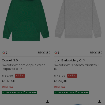
2
3
RECYCLED
RECYCLED
Cornell 3.0
Icon Embroidery Cr Y
Sweatshirt com capuz Verde
Sweatshirt Cinzento rapazes 8-
Rapazes 8-16
16
46%
46%
€ 60,00
€ 45,00
€ 32,40
€ 24,30
OFERTAS
OFERTAS
DUPLA PROMO 10% EXTRA
DUPLA PROMO 10% EXTRA