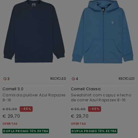
3
4
RECYCLED
RECYCLED
Cornell 3.0
Cornell Classic
Camisola pulôver Azul Rapazes
Sweatshirt com capuz e fecho
8-16
de correr Azul Rapazes 8-16
46%
46%
€ 55,00
€ 55,00
€ 29,70
€ 29,70
OFERTAS
OFERTAS
DUPLA PROMO 10% EXTRA
DUPLA PROMO 10% EXTRA