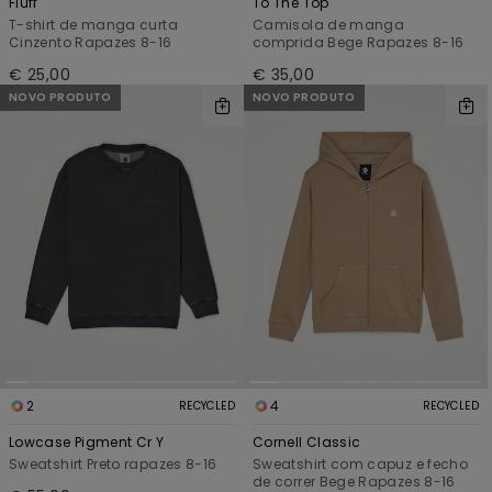
Fluff
To The Top
T-shirt de manga curta
Camisola de manga
Cinzento Rapazes 8-16
comprida Bege Rapazes 8-16
€ 25,00
€ 35,00
NOVO PRODUTO
NOVO PRODUTO
2
4
RECYCLED
RECYCLED
Lowcase Pigment Cr Y
Cornell Classic
Sweatshirt Preto rapazes 8-16
Sweatshirt com capuz e fecho
de correr Bege Rapazes 8-16