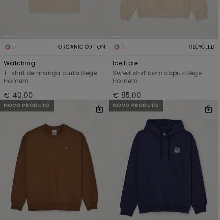
1
1
ORGANIC COTTON
RECYCLED
Watching
Ice Hole
T-shirt de manga curta Bege
Sweatshirt com capuz Bege
Homem
Homem
€ 40,00
€ 85,00
NOVO PRODUTO
NOVO PRODUTO