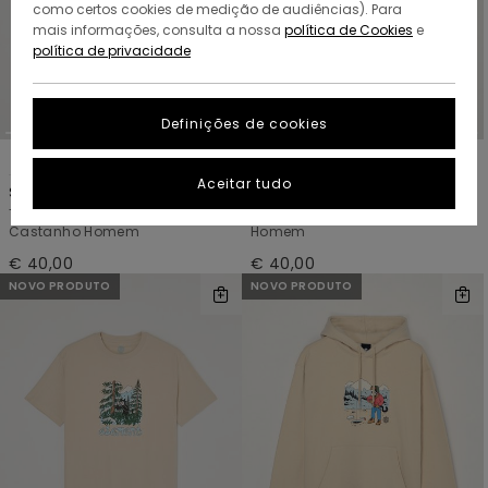
como certos cookies de medição de audiências). Para
mais informações, consulta a nossa
política de Cookies
e
política de privacidade
Definições de cookies
1
1
ORGANIC COTTON
ORGANIC COTTON
Aceitar tudo
Summit
Marshmallo
T-shirt de manga curta
T-shirt de manga curta Azul
Castanho Homem
Homem
€ 40,00
€ 40,00
NOVO PRODUTO
NOVO PRODUTO