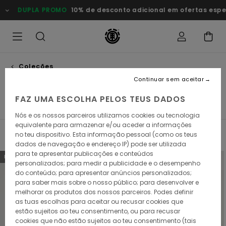
Avançar
DUPLA PROMO
10% de desconto adicional em ofertas especia
para
a
seleção
da
grelha
de
produtos
Coleções
Element x floor
Continuar sem aceitar
FAZ UMA ESCOLHA PELOS TEUS DADOS
iel Alcala
Element x Floor
Cargo
Icon
Lowcase
Nós e os nossos parceiros utilizamos cookies ou tecnologia
equivalente para armazenar e/ou aceder a informações
no teu dispositivo. Esta informação pessoal (como os teus
Filtrar e Ordenar
9
Resultados
dados de navegação e endereço IP) pode ser utilizada
para te apresentar publicações e conteúdos
Avançar
Avançar
NOVO PRODUTO
NOVO PRODUTO
personalizados; para medir a publicidade e o desempenho
para
para
procurar
ordenar
do conteúdo; para apresentar anúncios personalizados;
critérios
por
para saber mais sobre o nosso público; para desenvolver e
de
melhorar os produtos dos nossos parceiros. Podes definir
filtragem
as tuas escolhas para aceitar ou recusar cookies que
estão sujeitos ao teu consentimento, ou para recusar
cookies que não estão sujeitos ao teu consentimento (tais