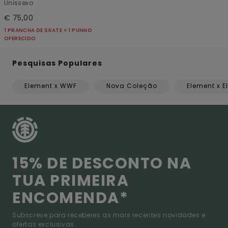
Unissexo
€ 75,00
1 PRANCHA DE SKATE = 1 PUNHO
OFERECIDO
Pesquisas Populares
Element x WWF
Nova Coleção
Element x E
15% DE DESCONTO NA
TUA PRIMEIRA
ENCOMENDA*
Subscreve para receberes as mais recentes novidades e
ofertas exclusivas.