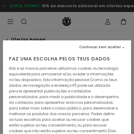
Avançar
DUPLA PROMO
10% de desconto adicional em ofertas especiai
para
a
seleção
da
grelha
de
produtos
Ofertas Homem
Porta-moedas
Continuar sem aceitar
FAZ UMA ESCOLHA PELOS TEUS DADOS
Chapéus & Bonés
Meias
Porta-moedas
Ver Tudo
Nós e os nossos parceiros utilizamos cookies ou tecnologia
equivalente para armazenar e/ou aceder a informações
no teu dispositivo. Esta informação pessoal (como os teus
Filtrar e Ordenar
9
Resultados
dados de navegação e endereço IP) pode ser utilizada
para te apresentar publicações e conteúdos
Avançar
Avançar
personalizados; para medir a publicidade e o desempenho
para
para
procurar
ordenar
do conteúdo; para apresentar anúncios personalizados;
critérios
por
para saber mais sobre o nosso público; para desenvolver e
de
melhorar os produtos dos nossos parceiros. Podes definir
filtragem
as tuas escolhas para aceitar ou recusar cookies que
estão sujeitos ao teu consentimento, ou para recusar
cookies que não estão sujeitos ao teu consentimento (tais