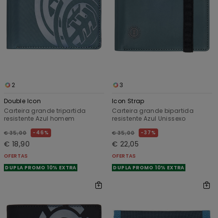
2
3
Double Icon
Icon Strap
Carteira grande tripartida
Carteira grande bipartida
resistente Azul homem
resistente Azul Unissexo
46%
37%
€ 35,00
€ 35,00
€ 18,90
€ 22,05
OFERTAS
OFERTAS
DUPLA PROMO 10% EXTRA
DUPLA PROMO 10% EXTRA