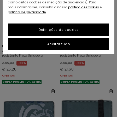
como certos cookies de medição de audiências). Para
mais informações, consulta a nossa
política de Cookies
e
política de privacidade
Definições de cookies
3
3
Aceitar tudo
Icon Strap
Icon Mini
Carteira grande bipartida
Carteira pequena tripartida
resistente Preto Unissexo
resistente Preto Unissexo
28%
28%
€ 35,00
€ 30,00
€ 25,20
€ 21,60
OFERTAS
OFERTAS
DUPLA PROMO 10% EXTRA
DUPLA PROMO 10% EXTRA