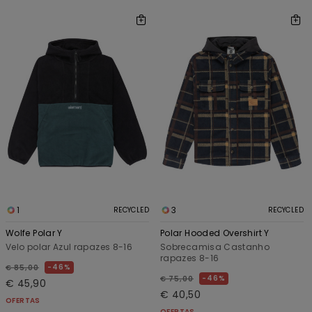
1
3
RECYCLED
RECYCLED
Wolfe Polar Y
Polar Hooded Overshirt Y
Velo polar Azul rapazes 8-16
Sobrecamisa Castanho
rapazes 8-16
46%
€ 85,00
46%
€ 75,00
€ 45,90
€ 40,50
OFERTAS
OFERTAS