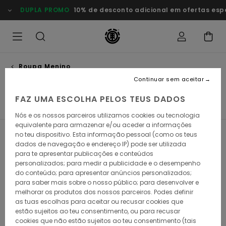
Avançar
DUPLA PROMO
10% de desconto adicional em ofertas esp
para
a
seleção
da
grelha
de
produtos
Roupa Menino
Casacos menino
Continuar sem aceitar
FAZ UMA ESCOLHA PELOS TEUS DADOS
o
Casacos Menino
Chapéus e Bonés Menino
Ver Tud
Nós e os nossos parceiros utilizamos cookies ou tecnologia
equivalente para armazenar e/ou aceder a informações
no teu dispositivo. Esta informação pessoal (como os teus
Filtrar e Ordenar
12
Resultados
dados de navegação e endereço IP) pode ser utilizada
para te apresentar publicações e conteúdos
Avançar
Avançar
personalizados; para medir a publicidade e o desempenho
para
para
do conteúdo; para apresentar anúncios personalizados;
procurar
ordenar
critérios
por
para saber mais sobre o nosso público; para desenvolver e
de
melhorar os produtos dos nossos parceiros. Podes definir
filtragem
as tuas escolhas para aceitar ou recusar cookies que
estão sujeitos ao teu consentimento, ou para recusar
cookies que não estão sujeitos ao teu consentimento (tais