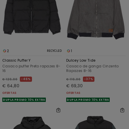
2
1
RECYCLED
Classic Puffer Y
Dulcey Low Tide
Casaco puffer Preto rapazes 8-
Casaco de ganga Cinzento
16
Rapazes 8-16
46%
37%
€ 120,00
€ 110,00
€ 64,80
€ 69,30
OFERTAS
OFERTAS
DUPLA PROMO 10% EXTRA
DUPLA PROMO 10% EXTRA