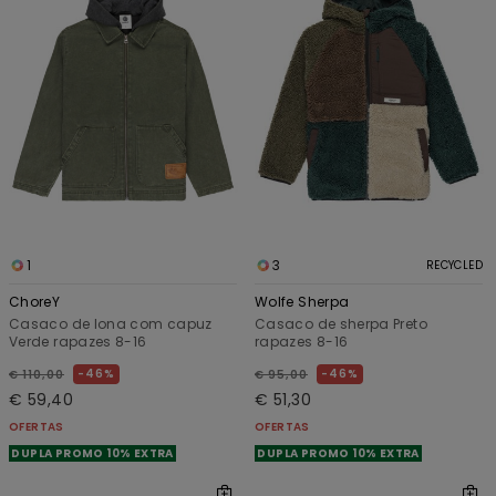
1
3
RECYCLED
ChoreY
Wolfe Sherpa
Casaco de lona com capuz
Casaco de sherpa Preto
Verde rapazes 8-16
rapazes 8-16
46%
46%
€ 110,00
€ 95,00
€ 59,40
€ 51,30
OFERTAS
OFERTAS
DUPLA PROMO 10% EXTRA
DUPLA PROMO 10% EXTRA