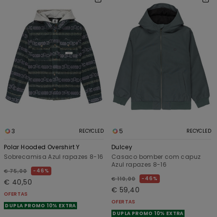
3
5
RECYCLED
RECYCLED
Polar Hooded Overshirt Y
Dulcey
Sobrecamisa Azul rapazes 8-16
Casaco bomber com capuz
Azul rapazes 8-16
46%
€ 75,00
46%
€ 110,00
€ 40,50
€ 59,40
OFERTAS
OFERTAS
DUPLA PROMO 10% EXTRA
DUPLA PROMO 10% EXTRA