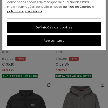
como certos cookies de medição de audiências). Para
mais informações, consulta a nossa
política de Cookies
e
política de privacidade
Definições de cookies
1
1
RECYCLED
RECYCLED
Aceitar tudo
Timber
Alder 10K/5K
Casaco Coach Preto Rapazes
Casaco de lona Azul Rapazes
8-16
8-16
46%
37%
€ 65,00
€ 95,00
€ 35,10
€ 59,85
OFERTAS
OFERTAS
DUPLA PROMO 10% EXTRA
DUPLA PROMO 10% EXTRA