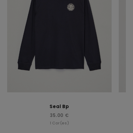
Seal Bp
35.00 €
1
Cor(es)