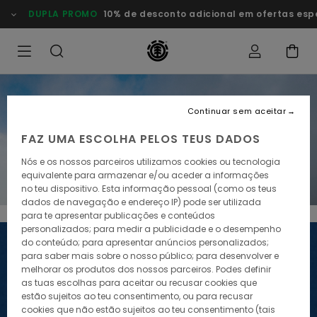
DUPLA PROMO
10% de desconto adicional em ofertas esp
DUPLA PROMO
Continuar sem aceitar
Dupla Promo 10% de desconto extra
FAZ UMA ESCOLHA PELOS TEUS DADOS
Nós e os nossos parceiros utilizamos cookies ou tecnologia
Poupa já
equivalente para armazenar e/ou aceder a informações
no teu dispositivo. Esta informação pessoal (como os teus
dados de navegação e endereço IP) pode ser utilizada
para te apresentar publicações e conteúdos
personalizados; para medir a publicidade e o desempenho
do conteúdo; para apresentar anúncios personalizados;
para saber mais sobre o nosso público; para desenvolver e
melhorar os produtos dos nossos parceiros. Podes definir
as tuas escolhas para aceitar ou recusar cookies que
estão sujeitos ao teu consentimento, ou para recusar
cookies que não estão sujeitos ao teu consentimento (tais