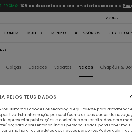
A PROMO
10% de desconto adicional em ofertas especiais
Pou
AJUDA
CAR
HOMEM
MULHER
MENINO
ACESSÓRIOS
SKATEBOA
acos
Calças
Casacos
Sapatos
Sacos
Chapéus & Bo
HA PELOS TEUS DADOS
C
iros utilizamos cookies ou tecnologia equivalente para armazenar 
spositivo. Esta informação pessoal (como os teus dados de navega
ra te apresentar publicações e conteúdos personalizados; para medi
eúdo; para apresentar anúncios personalizados; para saber mais 
lver e melhorar os produtos dos nossos parceiros. Podes definir as 