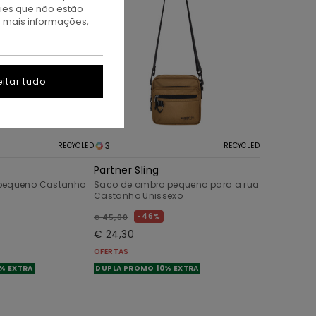
kies que não estão
a mais informações,
itar tudo
3
RECYCLED
RECYCLED
Partner Sling
pequeno Castanho
Saco de ombro pequeno para a rua
Castanho Unissexo
46%
€ 45,00
€ 24,30
OFERTAS
% EXTRA
DUPLA PROMO 10% EXTRA