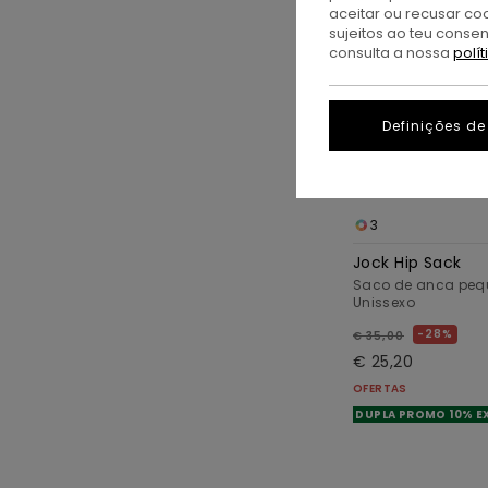
aceitar ou recusar co
sujeitos ao teu conse
consulta a nossa
polí
Definições de
3
Jock Hip Sack
Saco de anca pequ
Unissexo
28%
€ 35,00
€ 25,20
OFERTAS
DUPLA PROMO 10% E