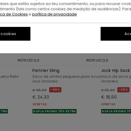
okies que estão sujeitos ao teu consentimento, ou para recusar coo
ntimento (tais como certos cookies de medição de audiências). Par
tica de Cookies
e
política de privacidade
 cookies
Ace
3
3
RECYCLED
RECYCLED
Partner Sling
Jock Hip Sack
eno Preto
Saco de ombro pequeno para a rua
Saco de anca 
Azul Unissexo
Unissexo
46%
46%
€ 45,00
€ 35,00
€ 24,30
€ 18,90
OFERTAS
OFERTAS
XTRA
DUPLA PROMO 10% EXTRA
DUPLA PROMO 10