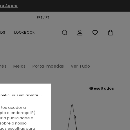
pa Agora
TÃO PRESENTE
PRT / PT
LOCALIZADOR DE LOJAS
RDS
LOOKBOOK
nés
Meias
Porta-moedas
Ver Tudo
4
Resultados
ontinuar sem aceitar
e/ou aceder a
ção e endereço IP)
r a publicidade e
sobre o nosso
tuas escolhas para