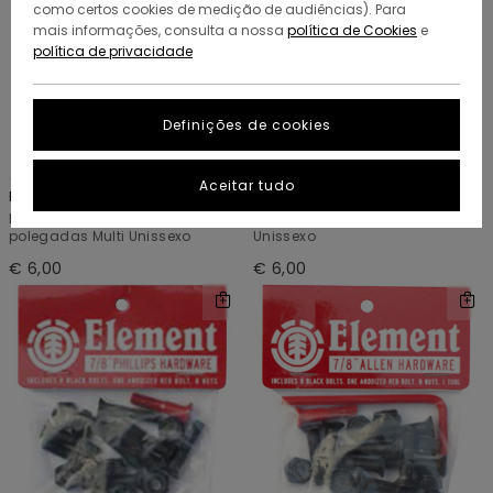
como certos cookies de medição de audiências). Para
mais informações, consulta a nossa
política de Cookies
e
política de privacidade
Definições de cookies
1
1
Aceitar tudo
Element
Element
Proteção de cabeça Phlips 7-8
Allen Headwear 1 Inch Multi
polegadas Multi Unissexo
Unissexo
€ 6,00
€ 6,00