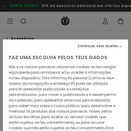
Avançar
DUPLA PROMO
10% de desconto adicional em ofertas especi
para
a
seleção
da
grelha
de
produtos
Acessórios
Parafusos
Continuar sem aceitar
FAZ UMA ESCOLHA PELOS TEUS DADOS
Rolamentos
Parafusos
Trucks
Rodas
Ver Tudo
Nós e os nossos parceiros utilizamos cookies ou tecnologia
equivalente para armazenar e/ou aceder a informações
no teu dispositivo. Esta informação pessoal (como os teus
Filtrar e Ordenar
4
Resultados
dados de navegação e endereço IP) pode ser utilizada
para te apresentar publicações e conteúdos
Avançar
Avançar
personalizados; para medir a publicidade e o desempenho
para
para
do conteúdo; para apresentar anúncios personalizados;
procurar
ordenar
critérios
por
para saber mais sobre o nosso público; para desenvolver e
de
melhorar os produtos dos nossos parceiros. Podes definir
filtragem
as tuas escolhas para aceitar ou recusar cookies que
estão sujeitos ao teu consentimento, ou para recusar
cookies que não estão sujeitos ao teu consentimento (tais