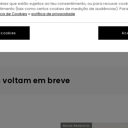
okies que estão sujeitos ao teu consentimento, ou para recusar coo
ntimento (tais como certos cookies de medição de audiências). Par
tica de Cookies
e
política de privacidade
 cookies
Ace
Presentes para jovens
Skateboards
s voltam em breve
NOVO PRODUTO