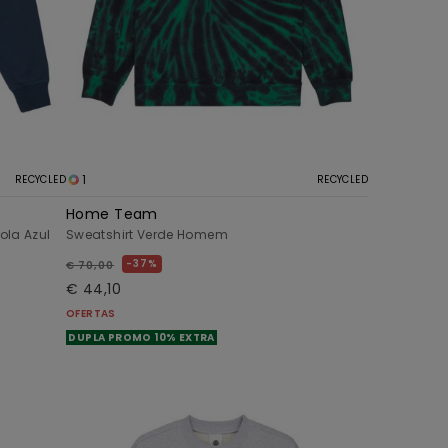
1
RECYCLED
RECYCLED
Home Team
ola Azul
Sweatshirt Verde Homem
37%
€ 70,00
€ 44,10
OFERTAS
DUPLA PROMO 10% EXTRA