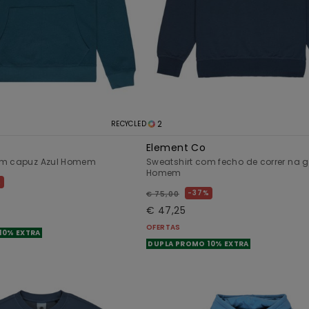
2
RECYCLED
Element Co
om capuz Azul Homem
Sweatshirt com fecho de correr na g
Homem
%
37%
€ 75,00
€ 47,25
OFERTAS
10% EXTRA
DUPLA PROMO 10% EXTRA