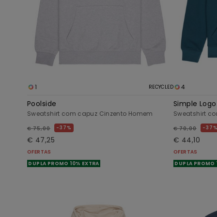
1
4
RECYCLED
Poolside
Simple Logo
Sweatshirt com capuz Cinzento Homem
Sweatshirt c
37%
37
€ 75,00
€ 70,00
€ 47,25
€ 44,10
OFERTAS
OFERTAS
DUPLA PROMO 10% EXTRA
DUPLA PROMO 