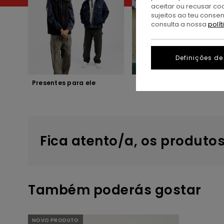
aceitar ou recusar co
sujeitos ao teu conse
consulta a nossa
polí
Definições de
Presentes para ele
Presentes para ela
Fica atento/a, os produto
Também poderás gostar
Avançar
Avançar
NOVO PRODUTO