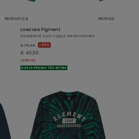
9
RECYCLED
RECYCLED
Lowcase Pigment
Sweatshirt com capuz Verde Homem
46%
€ 75,00
€ 40,50
OFERTAS
DUPLA PROMO 10% EXTRA