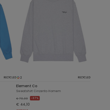
2
RECYCLED
RECYCLED
Element Co
Sweatshirt Cinzento Homem
37%
€ 70,00
€ 44,10