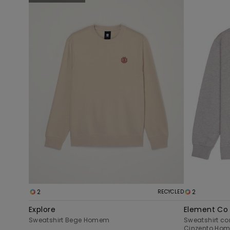
para
para
procurar
ordenar
critérios
por
de
filtragem
2
2
RECYCLED
Explore
Element Co
Sweatshirt Bege Homem
Sweatshirt co
Cinzento Ho