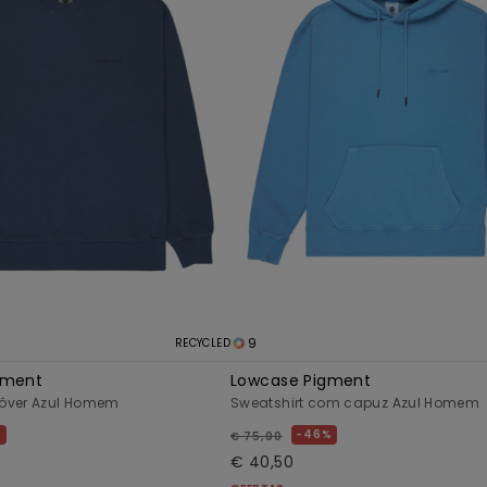
9
RECYCLED
gment
Lowcase Pigment
ôver Azul Homem
Sweatshirt com capuz Azul Homem
%
46%
€ 75,00
€ 40,50