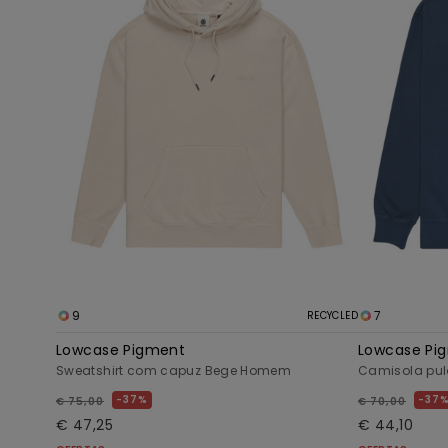
9
7
RECYCLED
Lowcase Pigment
Lowcase Pi
Sweatshirt com capuz Bege Homem
Camisola pul
37%
37
€ 75,00
€ 70,00
€ 47,25
€ 44,10