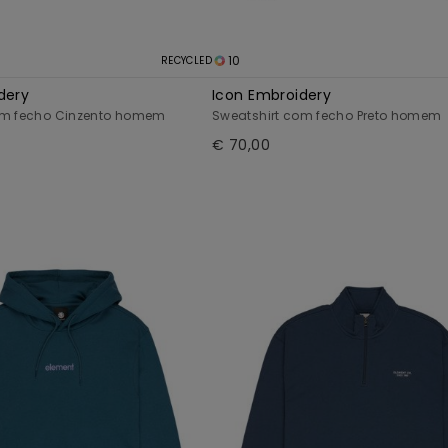
10
RECYCLED
dery
Icon Embroidery
om fecho Cinzento homem
Sweatshirt com fecho Preto homem
€ 70,00