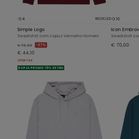
4
10
RECYCLED
Simple Logo
Icon Embroi
Sweatshirt com capuz Vermelho Homem
Sweatshirt c
€ 70,00
37%
€ 70,00
€ 44,10
OFERTAS
DUPLA PROMO 10% EXTRA