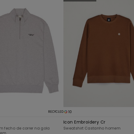
10
RECYCLED
Icon Embroidery Cr
m fecho de correr na gola
Sweatshirt Castanho homem
mem