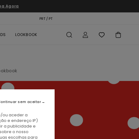
pa Agora
TÃO PRESENTE
PRT / PT
LOCALIZADOR DE LOJAS
RDS
LOOKBOOK
ookbook
ontinuar sem aceitar
e/ou aceder a
ção e endereço IP)
r a publicidade e
sobre o nosso
tuas escolhas para