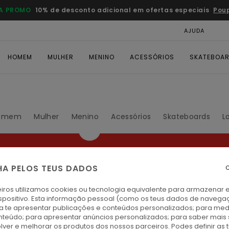
A PROMO
10% de desconto adicional em ofertas especiais
Pou
AJUDA
CAR
HOMEM
MULHER
MENINO
ACESSÓRIOS
SKATEBOA
omem
Mulher
Menino
Acessórios
Skateboards
L
-nos
tivos, roupa
HA PELOS TEUS DADOS
C
dos o melhor
iros utilizamos cookies ou tecnologia equivalente para armazenar 
spositivo. Esta informação pessoal (como os teus dados de navega
ra te apresentar publicações e conteúdos personalizados; para medi
eúdo; para apresentar anúncios personalizados; para saber mais 
lver e melhorar os produtos dos nossos parceiros. Podes definir as 