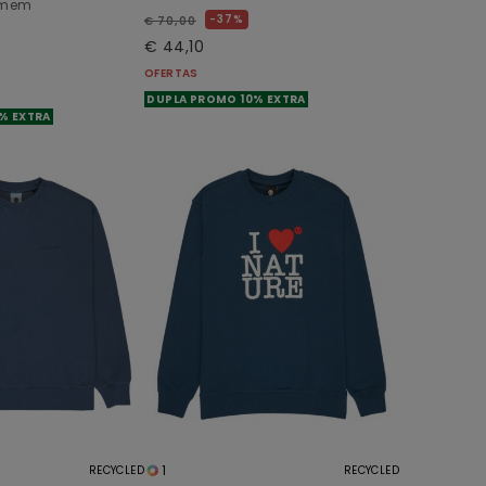
Homem
37%
€ 70,00
€ 44,10
OFERTAS
DUPLA PROMO 10% EXTRA
% EXTRA
1
RECYCLED
RECYCLED