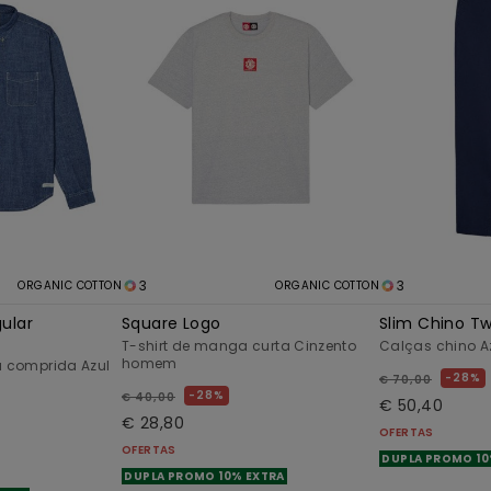
3
3
ORGANIC COTTON
ORGANIC COTTON
ular
Square Logo
Slim Chino Twi
T-shirt de manga curta Cinzento
Calças chino 
homem
comprida Azul
28%
€ 70,00
28%
€ 40,00
€ 50,40
€ 28,80
OFERTAS
OFERTAS
DUPLA PROMO 10
DUPLA PROMO 10% EXTRA