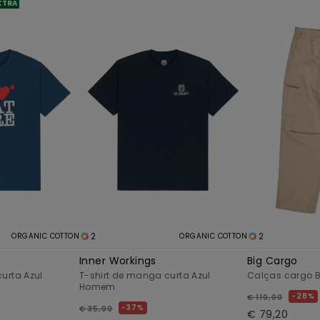
XTRA
2
2
ORGANIC COTTON
ORGANIC COTTON
Inner Workings
Big Cargo
urta Azul
T-shirt de manga curta Azul
Calças cargo
Homem
28%
€ 110,00
37%
€ 35,00
€ 79,20