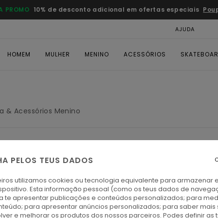
A PROMO
10% de desconto adicional em ofertas especiais
Pou
AJUDA
CAR
HOMEM
MULHER
MENINO
ACESSÓRIOS
SKATEBOA
a & Acessórios Menino
HA PELOS TEUS DADOS
C
iros utilizamos cookies ou tecnologia equivalente para armazenar 
spositivo. Esta informação pessoal (como os teus dados de navega
ra te apresentar publicações e conteúdos personalizados; para medi
eúdo; para apresentar anúncios personalizados; para saber mais 
lver e melhorar os produtos dos nossos parceiros. Podes definir as 