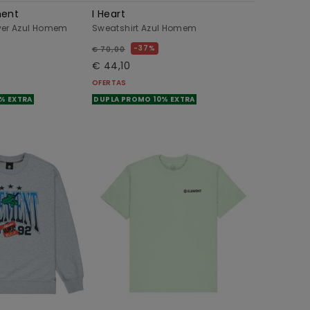
ment
I Heart
ver Azul Homem
Sweatshirt Azul Homem
37%
€ 70,00
€ 44,10
OFERTAS
% EXTRA
DUPLA PROMO 10% EXTRA