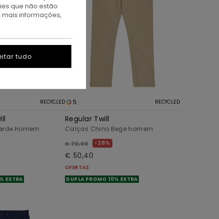
kies que não estão
a mais informações,
itar tudo
5
RECYCLED
RECYCLED
ll
Regular Twill
Verde Homem
Calças Chino Bege homem
28%
€ 70,00
€ 50,40
OFERTAS
% EXTRA
DUPLA PROMO 10% EXTRA