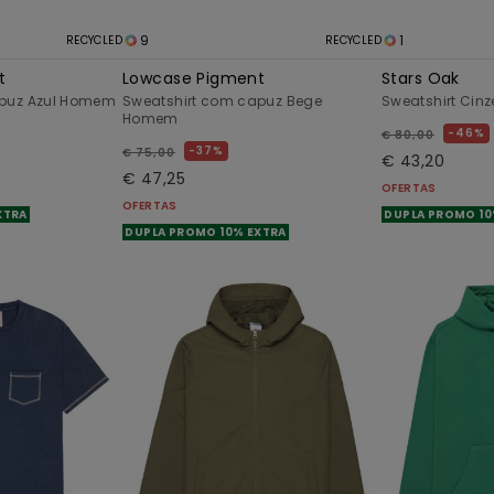
9
1
RECYCLED
RECYCLED
t
Lowcase Pigment
Stars Oak
apuz Azul Homem
Sweatshirt com capuz Bege
Sweatshirt Cin
Homem
46%
€ 80,00
37%
€ 75,00
€ 43,20
€ 47,25
OFERTAS
OFERTAS
XTRA
DUPLA PROMO 10
DUPLA PROMO 10% EXTRA