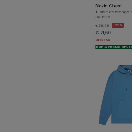
Blazin Chest
T-shirt de manga c
homem
28%
€ 30,00
€ 21,60
OFERTAS
DUPLA PROMO 10% E