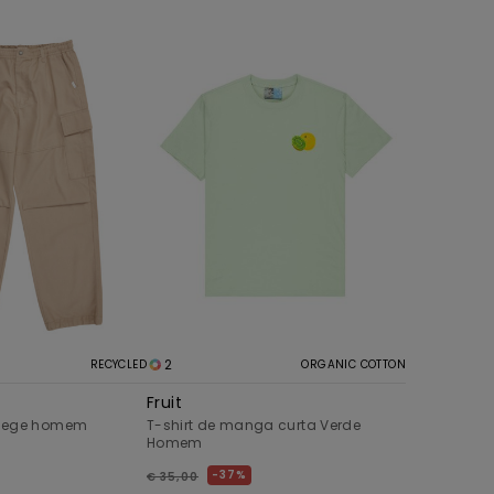
2
RECYCLED
ORGANIC COTTON
Fruit
 Bege homem
T-shirt de manga curta Verde
Homem
37%
€ 35,00