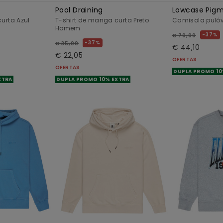
Pool Draining
Lowcase Pig
urta Azul
T-shirt de manga curta Preto
Camisola pulô
Homem
37%
€ 70,00
37%
€ 35,00
€ 44,10
€ 22,05
OFERTAS
OFERTAS
DUPLA PROMO 10
XTRA
DUPLA PROMO 10% EXTRA