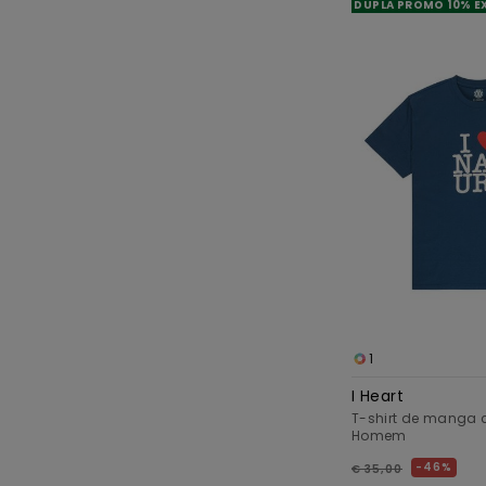
DUPLA PROMO 10% E
1
I Heart
T-shirt de manga c
Homem
46%
€ 35,00