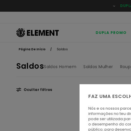
Avançar
DUPL
para
a
seleção
da
grelha
de
DUPLA PROMO
produtos
Página De Início
Saldos
Saldos
Saldos Homem
Saldos Mulher
Roup
Ocultar filtros
FAZ UMA ESCOL
Avançar
Avançar
Nós e os nossos parce
para
para
informações no teu di
procurar
ordenar
pode ser utilizada pa
critérios
por
o desempenho do cont
de
público; para desenvo
filtragem