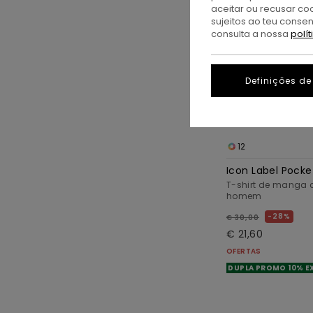
aceitar ou recusar co
sujeitos ao teu conse
consulta a nossa
polí
Definições de
12
Icon Label Pocke
T-shirt de manga 
homem
28%
€ 30,00
€ 21,60
OFERTAS
DUPLA PROMO 10% E