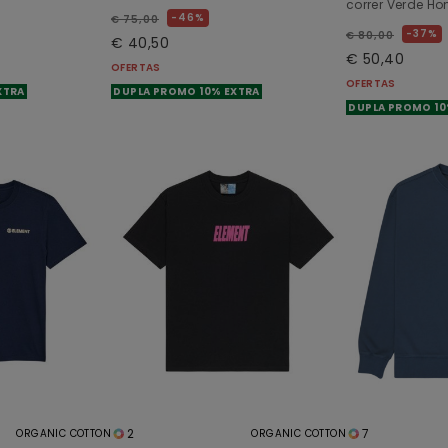
correr Verde 
46%
€ 75,00
37%
€ 80,00
€ 40,50
€ 50,40
OFERTAS
OFERTAS
XTRA
DUPLA PROMO 10% EXTRA
DUPLA PROMO 10
2
7
ORGANIC COTTON
ORGANIC COTTON