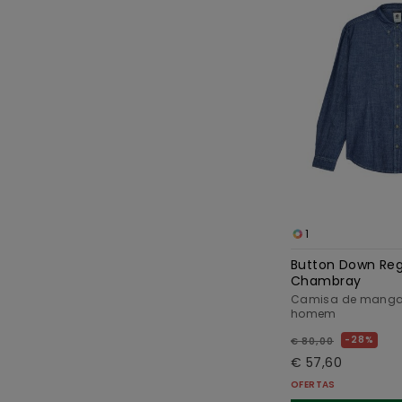
1
Button Down Reg
Chambray
Camisa de manga 
homem
28%
€ 80,00
€ 57,60
OFERTAS