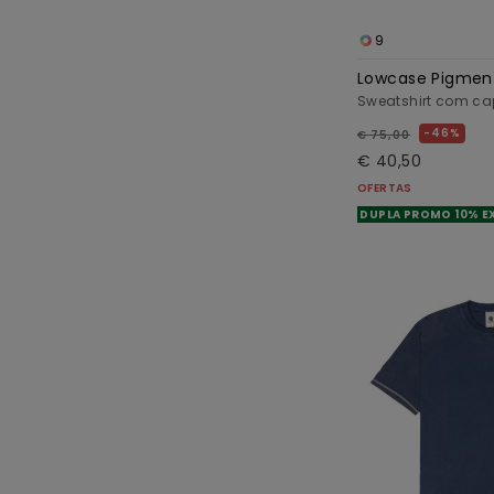
9
Lowcase Pigmen
Sweatshirt com c
46%
€ 75,00
€ 40,50
OFERTAS
DUPLA PROMO 10% E