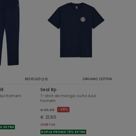
6
RECYCLED
ORGANIC COTTON
ll
Seal Bp
Azul Homem
T-shirt de manga curta Azul
homem
28%
€ 30,00
€ 21,60
OFERTAS
% EXTRA
DUPLA PROMO 10% EXTRA