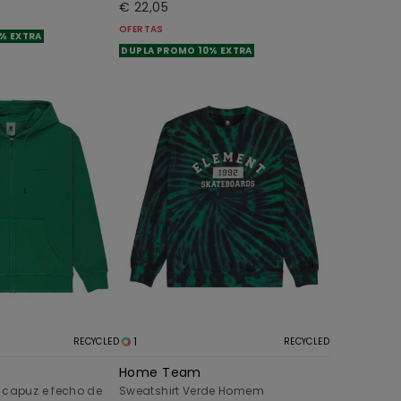
€ 22,05
OFERTAS
% EXTRA
DUPLA PROMO 10% EXTRA
1
RECYCLED
RECYCLED
Home Team
 capuz e fecho de
Sweatshirt Verde Homem