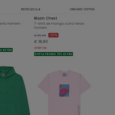
4
RECYCLED
ORGANIC COTTON
Blazin Chest
zento Homem
T-shirt de manga curta Verde
homem
37%
€ 30,00
€ 18,90
OFERTAS
% EXTRA
DUPLA PROMO 10% EXTRA