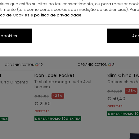
okies que estão sujeitos ao teu consentimento, ou para recusar coo
ntimento (tais como certos cookies de medição de audiências). Par
tica de Cookies
e
política de privacidade
 cookies
Ace
12
3
ORGANIC COTTON
ORGANIC COTTON
Icon Label Pocket
Slim Chino Twi
t
T-shirt de manga curta Azul
Calças chino 
curta Cinzento
homem
28%
€ 70,00
28%
€ 30,00
€ 50,40
€ 21,60
OFERTAS
OFERTAS
DUPLA PROMO 10
DUPLA PROMO 10% EXTRA
XTRA