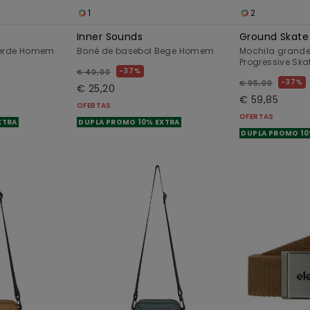
1
2
Inner Sounds
Ground Skate
Verde Homem
Boné de basebol Bege Homem
Mochila grande
Progressive Ska
37%
€ 40,00
37%
€ 95,00
€ 25,20
€ 59,85
OFERTAS
OFERTAS
XTRA
DUPLA PROMO 10% EXTRA
DUPLA PROMO 10