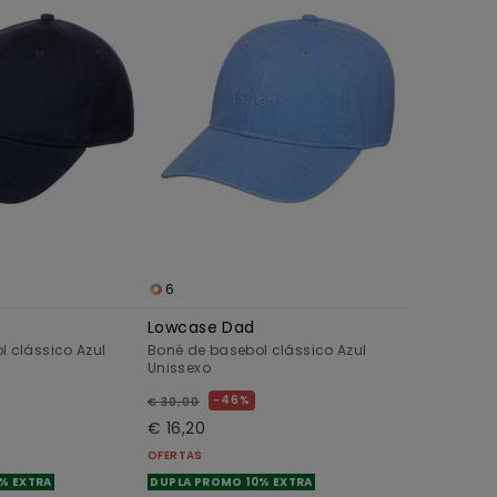
6
Lowcase Dad
l clássico Azul
Boné de basebol clássico Azul
Unissexo
46%
€ 30,00
€ 16,20
OFERTAS
% EXTRA
DUPLA PROMO 10% EXTRA