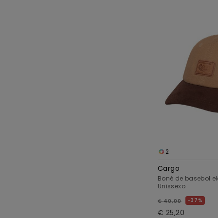
2
Cargo
Boné de basebol e
Unissexo
37%
€ 40,00
€ 25,20