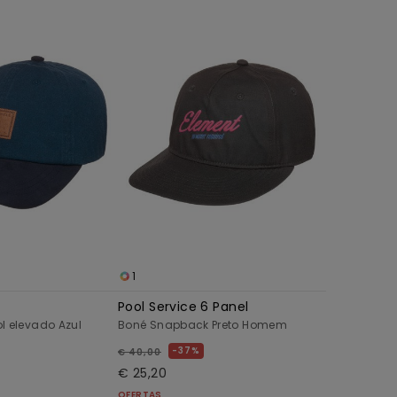
1
Pool Service 6 Panel
l elevado Azul
Boné Snapback Preto Homem
37%
€ 40,00
€ 25,20
OFERTAS