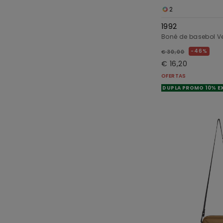
2
1992
Boné de basebol 
46%
€ 30,00
€ 16,20
OFERTAS
DUPLA PROMO 10% E