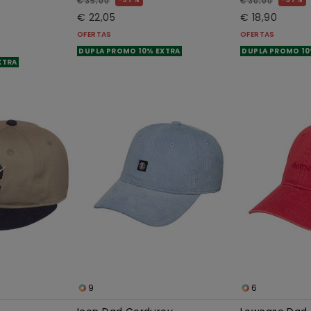
€ 35,00
€ 30,00
€ 22,05
€ 18,90
OFERTAS
OFERTAS
DUPLA PROMO 10% EXTRA
DUPLA PROMO 10
XTRA
9
6