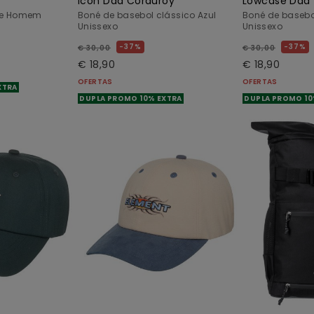
Icon Dad Corduroy
Lowcase Dad
ge Homem
Boné de basebol clássico Azul
Boné de basebo
Unissexo
Unissexo
37%
37%
€ 30,00
€ 30,00
€ 18,90
€ 18,90
OFERTAS
OFERTAS
XTRA
DUPLA PROMO 10% EXTRA
DUPLA PROMO 10