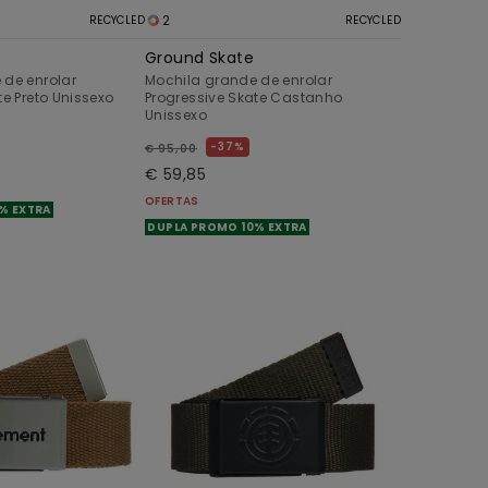
2
RECYCLED
RECYCLED
Ground Skate
 de enrolar
Mochila grande de enrolar
te Preto Unissexo
Progressive Skate Castanho
Unissexo
37%
€ 95,00
€ 59,85
OFERTAS
% EXTRA
DUPLA PROMO 10% EXTRA