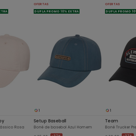
OFERTAS
OFERTAS
XTRA
DUPLA PROMO 10% EXTRA
DUPLA PROMO 10
1
1
oy
Setup Baseball
Team
lássico Rosa
Boné de basebol Azul Homem
Boné Trucker P
37%
37%