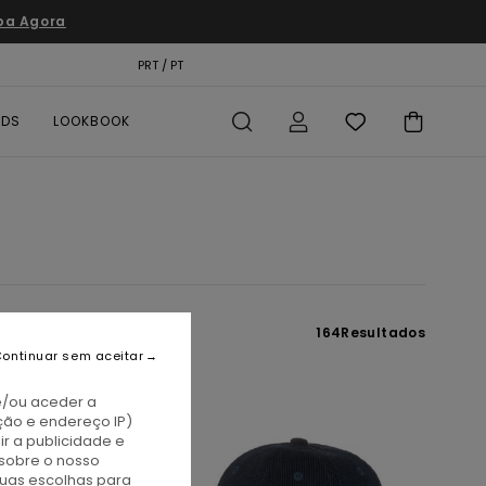
pa Agora
TÃO PRESENTE
PRT / PT
LOCALIZADOR DE LOJAS
RDS
LOOKBOOK
164
Resultados
ontinuar sem aceitar
e/ou aceder a
ção e endereço IP)
r a publicidade e
sobre o nosso
tuas escolhas para