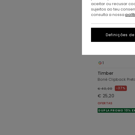
aceitar ou recusar co
sujeitos ao teu conse
consulta a nossa
polí
Definições de
1
Timber
Boné Clipback Pre
37%
€ 40,00
€ 25,20
OFERTAS
DUPLA PROMO 10% E