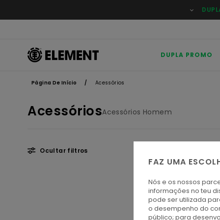
Avançar
DUPL
para
a
seleção
da
grelha
de
DUPLA PROMO
produtos
Página De Início
Acessórios
Acessórios
Acessórios Homem
Ocultar filtros
FAZ UMA ESCOL
Avançar
Avançar
Nós e os nossos parce
para
para
informações no teu di
procurar
ordenar
pode ser utilizada pa
critérios
por
o desempenho do cont
de
público; para desenvo
filtragem