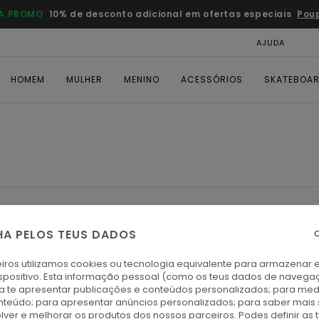
A PROMO
10% de desconto adicional em ofertas especiais
Pou
AJUDA
CAR
HOMEM
MULHER
MENINO
ACESSÓRIOS
SKATEBOA
HA PELOS TEUS DADOS
C
iros utilizamos cookies ou tecnologia equivalente para armazenar 
spositivo. Esta informação pessoal (como os teus dados de navega
ra te apresentar publicações e conteúdos personalizados; para medi
eúdo; para apresentar anúncios personalizados; para saber mais 
lver e melhorar os produtos dos nossos parceiros. Podes definir as 