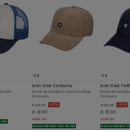
9
6
Icon Dad Corduroy
Icon Dad Twill
 homem
Boné de basebol clássico Bege
Boné de basebo
Unissexo
Unissexo
37%
37%
€ 30,00
€ 30,00
€ 18,90
€ 18,90
OFERTAS
OFERTAS
XTRA
DUPLA PROMO 10% EXTRA
DUPLA PROMO 10