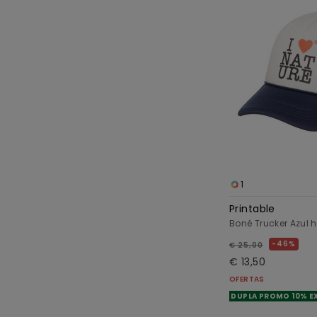
1
Printable
Boné Trucker Azul
46%
€ 25,00
€ 13,50
OFERTAS
DUPLA PROMO 10% E