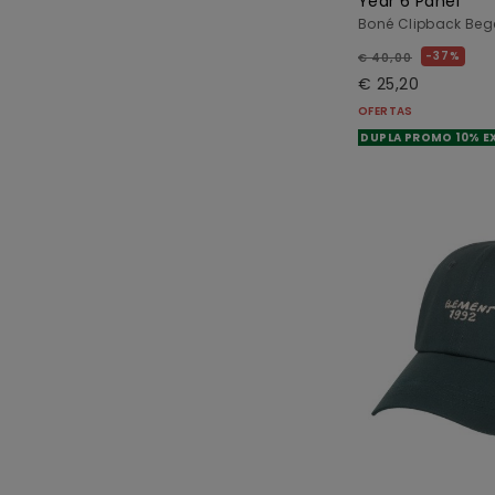
Year 6 Panel
Boné Clipback Be
37%
€ 40,00
€ 25,20
OFERTAS
DUPLA PROMO 10% E