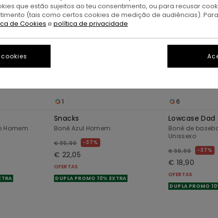
okies que estão sujeitos ao teu consentimento, ou para recusar coo
ntimento (tais como certos cookies de medição de audiências). Par
tica de Cookies
e
política de privacidade
 cookies
Ace
1
6
Snacks
Lowcase Dad
to Homem
Boné Azul Homem
Boné de basebo
Unissexo
37%
€ 35,00
37%
€ 30,00
€ 22,05
€ 18,90
OFERTAS
OFERTAS
XTRA
DUPLA PROMO 10% EXTRA
DUPLA PROMO 10