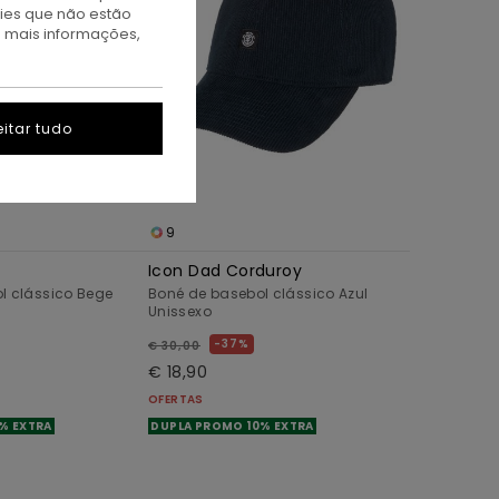
kies que não estão
a mais informações,
itar tudo
9
Icon Dad Corduroy
l clássico Bege
Boné de basebol clássico Azul
Unissexo
37%
€ 30,00
€ 18,90
OFERTAS
% EXTRA
DUPLA PROMO 10% EXTRA