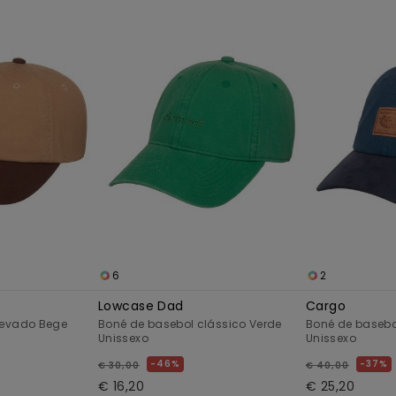
6
2
Lowcase Dad
Cargo
levado Bege
Boné de basebol clássico Verde
Boné de basebo
Unissexo
Unissexo
46%
37%
€ 30,00
€ 40,00
€ 16,20
€ 25,20