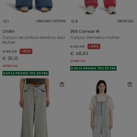
1
4
ORGANIC COTTON
RECYCLED
Chillin
365 Canvas W
Calças de cintura elástica Azul
Calças Vermelho mulher
Mulher
46%
€ 90,00
46%
€ 65,00
€ 48,60
€ 35,10
OFERTAS
OFERTAS
DUPLA PROMO 10% EXTRA
DUPLA PROMO 10% EXTRA