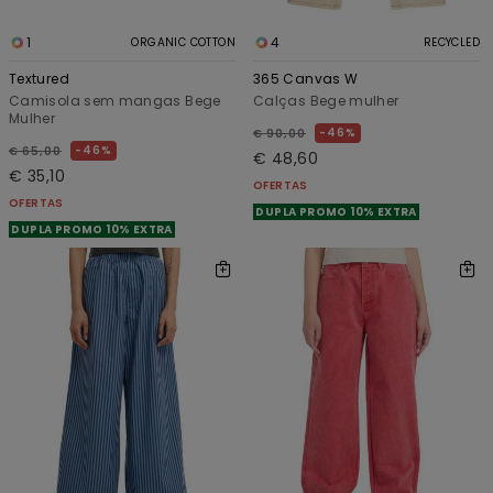
1
4
ORGANIC COTTON
RECYCLED
Textured
365 Canvas W
Camisola sem mangas Bege
Calças Bege mulher
Mulher
46%
€ 90,00
46%
€ 65,00
€ 48,60
€ 35,10
OFERTAS
OFERTAS
DUPLA PROMO 10% EXTRA
DUPLA PROMO 10% EXTRA