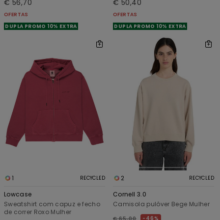
€ 56,70
€ 50,40
OFERTAS
OFERTAS
DUPLA PROMO 10% EXTRA
DUPLA PROMO 10% EXTRA
1
2
RECYCLED
RECYCLED
Lowcase
Cornell 3.0
Sweatshirt com capuz e fecho
Camisola pulôver Bege Mulher
de correr Roxo Mulher
46%
€ 65,00