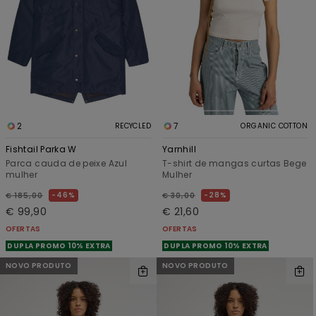
2
7
RECYCLED
ORGANIC COTTON
Fishtail Parka W
Yarnhill
Parca cauda de peixe Azul
T-shirt de mangas curtas Bege
mulher
Mulher
46%
28%
€ 185,00
€ 30,00
€ 99,90
€ 21,60
OFERTAS
OFERTAS
DUPLA PROMO 10% EXTRA
DUPLA PROMO 10% EXTRA
NOVO PRODUTO
NOVO PRODUTO