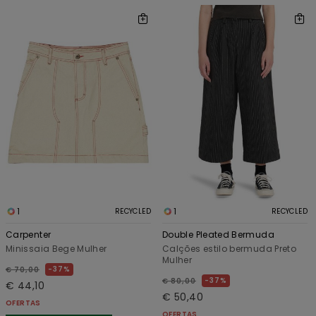
1
1
RECYCLED
RECYCLED
Carpenter
Double Pleated Bermuda
Minissaia Bege Mulher
Calções estilo bermuda Preto
Mulher
37%
€ 70,00
37%
€ 80,00
€ 44,10
€ 50,40
OFERTAS
OFERTAS