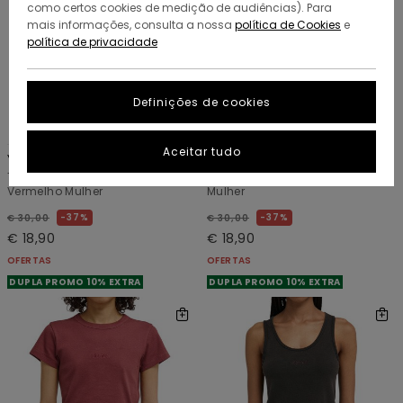
como certos cookies de medição de audiências). Para
mais informações, consulta a nossa
política de Cookies
e
política de privacidade
Definições de cookies
7
3
ORGANIC COTTON
ORGANIC COTTON
Aceitar tudo
Yarnhill
Lowcase
T-shirt de mangas curtas
T-shirt de manga curta Roxo
Vermelho Mulher
Mulher
37%
37%
€ 30,00
€ 30,00
€ 18,90
€ 18,90
OFERTAS
OFERTAS
DUPLA PROMO 10% EXTRA
DUPLA PROMO 10% EXTRA