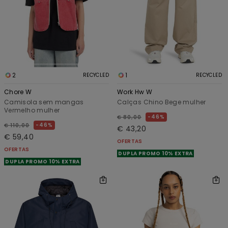
2
1
RECYCLED
RECYCLED
Chore W
Work Hw W
Camisola sem mangas
Calças Chino Bege mulher
Vermelho mulher
46%
€ 80,00
46%
€ 110,00
€ 43,20
€ 59,40
OFERTAS
OFERTAS
DUPLA PROMO 10% EXTRA
DUPLA PROMO 10% EXTRA