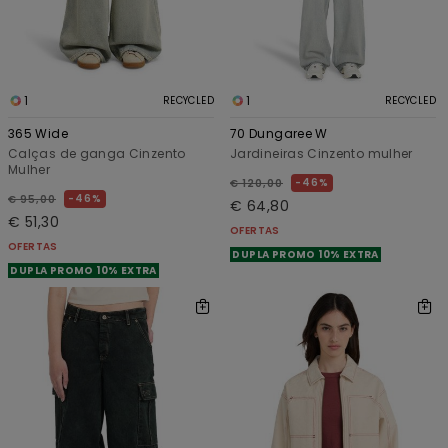
1
1
RECYCLED
RECYCLED
365 Wide
70 Dungaree W
Calças de ganga Cinzento
Jardineiras Cinzento mulher
Mulher
46%
€ 120,00
46%
€ 95,00
€ 64,80
€ 51,30
OFERTAS
OFERTAS
DUPLA PROMO 10% EXTRA
DUPLA PROMO 10% EXTRA