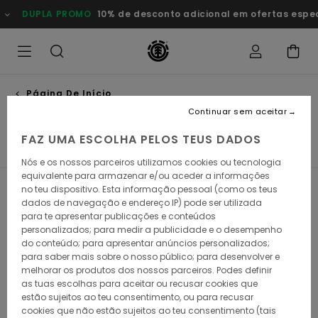
Avançar
10% de desconto adicional em ofertas especiais
Poupa Agora
para
a
seleção
da
grelha
de
produtos
Página De Início
Mulher
Continuar sem aceitar
FAZ UMA ESCOLHA PELOS TEUS DADOS
Roupas
Coleções
Nós e os nossos parceiros utilizamos cookies ou tecnologia
equivalente para armazenar e/ou aceder a informações
no teu dispositivo. Esta informação pessoal (como os teus
Filtrar e Ordenar
85
Resultados
dados de navegação e endereço IP) pode ser utilizada
para te apresentar publicações e conteúdos
Avançar
Avançar
personalizados; para medir a publicidade e o desempenho
para
para
procurar
ordenar
do conteúdo; para apresentar anúncios personalizados;
critérios
por
para saber mais sobre o nosso público; para desenvolver e
de
melhorar os produtos dos nossos parceiros. Podes definir
filtragem
as tuas escolhas para aceitar ou recusar cookies que
estão sujeitos ao teu consentimento, ou para recusar
cookies que não estão sujeitos ao teu consentimento (tais