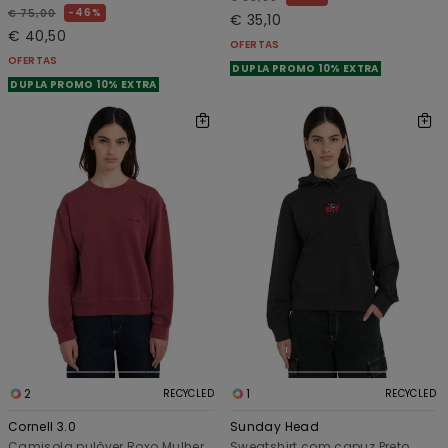
46%
€ 75,00
€ 35,10
€ 40,50
OFERTAS
OFERTAS
DUPLA PROMO 10% EXTRA
DUPLA PROMO 10% EXTRA
2
1
RECYCLED
RECYCLED
Cornell 3.0
Sunday Head
Camisola pulôver Roxo Mulher
Sweatshirt com capuz Preto