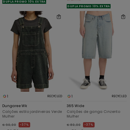
DUPLA PROMO 10% EXTRA
DUPLA PROMO 10% EXTRA
1
1
RECYCLED
RECYCLED
Dungaree Wk
365 Wide
Calções estilo jardineiras Verde
Calções de ganga Cinzento
Mulher
Mulher
37%
37%
€ 90,00
€ 80,00