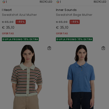
1
1
RECYCLED
RECYCLED
I Heart
Inner Sounds
Sweatshirt Azul Mulher
Sweatshirt Bege Mulher
46%
46%
€ 65,00
€ 65,00
€ 35,10
€ 35,10
OFERTAS
OFERTAS
DUPLA PROMO 10% EXTRA
DUPLA PROMO 10% EXTRA