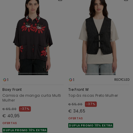
1
1
RECYCLED
Boxy Front
Tie Front W
Camisa de manga curta Multi
Top às riscas Preto Mulher
Mulher
37%
€ 55,00
37%
€ 65,00
€ 34,65
€ 40,95
OFERTAS
OFERTAS
DUPLA PROMO 10% EXTRA
DUPLA PROMO 10% EXTRA