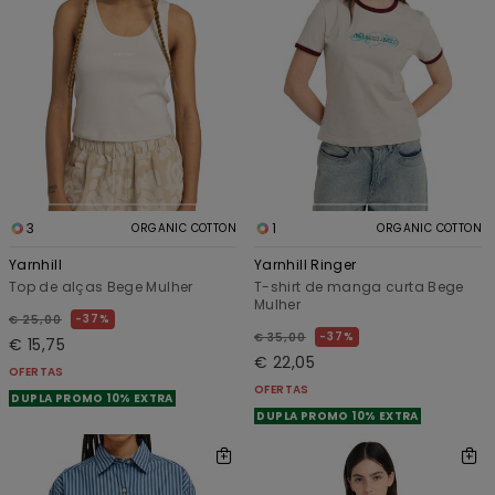
3
1
ORGANIC COTTON
ORGANIC COTTON
Yarnhill
Yarnhill Ringer
Top de alças Bege Mulher
T-shirt de manga curta Bege
Mulher
37%
€ 25,00
37%
€ 35,00
€ 15,75
€ 22,05
OFERTAS
OFERTAS
DUPLA PROMO 10% EXTRA
DUPLA PROMO 10% EXTRA