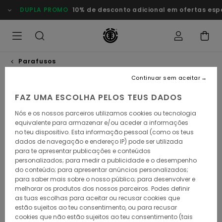
Avançar
DUPLA PROMO
10% de desconto adicional em ofertas especi
para
a
informação
do
produto
Parafusos
Continuar sem aceitar
FAZ UMA ESCOLHA PELOS TEUS DADOS
Nós e os nossos parceiros utilizamos cookies ou tecnologia
equivalente para armazenar e/ou aceder a informações
no teu dispositivo. Esta informação pessoal (como os teus
dados de navegação e endereço IP) pode ser utilizada
para te apresentar publicações e conteúdos
personalizados; para medir a publicidade e o desempenho
do conteúdo; para apresentar anúncios personalizados;
para saber mais sobre o nosso público; para desenvolver e
melhorar os produtos dos nossos parceiros. Podes definir
as tuas escolhas para aceitar ou recusar cookies que
estão sujeitos ao teu consentimento, ou para recusar
cookies que não estão sujeitos ao teu consentimento (tais