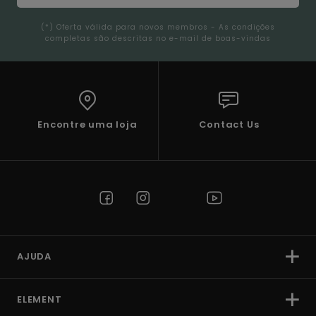
(*) Oferta válida para novos membros - As condições
completas são descritas no e-mail de boas-vindas
Encontre uma loja
Contact Us
AJUDA
ELEMENT