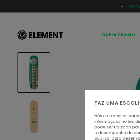
Avançar
DUPL
para
a
informação
do
produto
DUPLA PROMO
FAZ UMA ESCOL
Nós e os nossos parce
informações no teu di
pode ser utilizada pa
o desempenho do cont
público; para desenvo