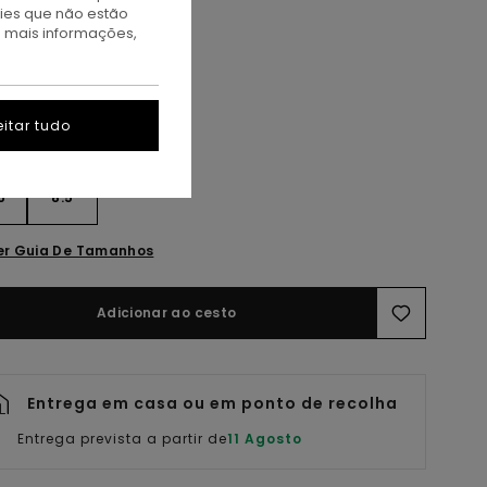
kies que não estão
ssorted
a mais informações,
itar tudo
5
8.5
er Guia De Tamanhos
Adicionar ao cesto
Entrega em casa ou em ponto de recolha
Entrega prevista a partir de
11 Agosto