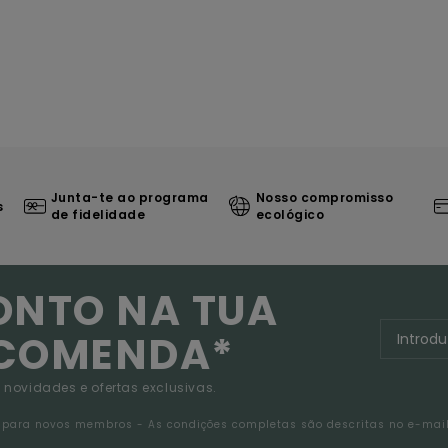
Junta-te ao programa
Nosso compromisso
s
de fidelidade
ecológico
ONTO NA TUA
NCOMENDA*
 novidades e ofertas exclusivas.
da para novos membros - As condições completas são descritas no e-mai