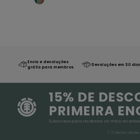
Envio e devoluções
Devoluções em 30 dia
grátis para membros
15% DE DESC
PRIMEIRA E
Subscreve para receberes as mais recentes
(*) Oferta váli