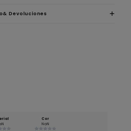
io& Devoluciones
erial
Cor
aN
NaN