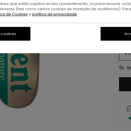
okies que estão sujeitos ao teu consentimento, ou para recusar coo
A
Cor
ntimento (tais como certos cookies de medição de audiências). Par
tica de Cookies
e
política de privacidade
 cookies
Ace
8.2
V