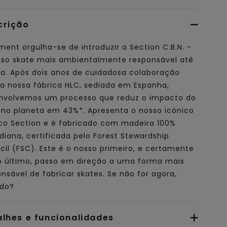
crição
ment orgulha-se de introduzir a Section C.B.N. -
sso skate mais ambientalmente responsável até
ta. Após dois anos de cuidadosa colaboração
a nossa fábrica HLC, sediada em Espanha,
nvolvemos um processo que reduz o impacto do
 no planeta em 43%*. Apresenta o nosso icónico
ico Section e é fabricado com madeira 100%
iana, certificada pelo Forest Stewardship
il (FSC). Este é o nosso primeiro, e certamente
o último, passo em direção a uma forma mais
nsável de fabricar skates. Se não for agora,
do?
alhes e funcionalidades