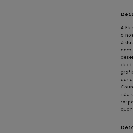
Des
A Ele
o no
à da
com 
dese
deck
gráf
canad
Counc
não 
respo
quan
Det