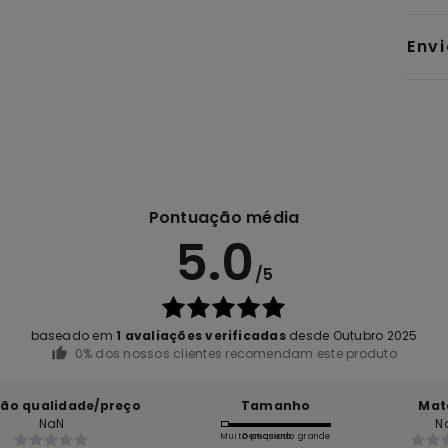
Env
Pontuação média
5.0
/5
baseado em
1 avaliações verificadas
desde Outubro 2025
0% dos nossos clientes recomendam este produto
ção qualidade/preço
Tamanho
Mat
NaN
N
Muito pequeno
Demasiado grande