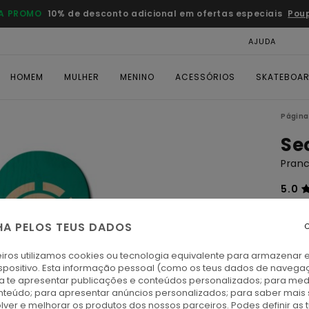
A PROMO
10% de desconto adicional em ofertas especiais
Pou
AJUDA
CAR
HOMEM
MULHER
MENINO
ACESSÓRIOS
SKATEBOA
Página 
Se
Pranc
5.0
ECO-
€ 
HA PELOS TEUS DADOS
C
iros utilizamos cookies ou tecnologia equivalente para armazenar 
Paga 
spositivo. Esta informação pessoal (como os teus dados de navega
ra te apresentar publicações e conteúdos personalizados; para medi
1 PRA
eúdo; para apresentar anúncios personalizados; para saber mais 
lver e melhorar os produtos dos nossos parceiros. Podes definir as 