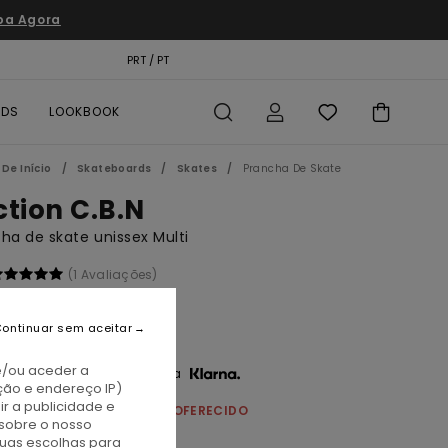
pa Agora
TÃO PRESENTE
PRT / PT
LOCALIZADOR DE LOJAS
RDS
LOOKBOOK
De Início
Skateboards
Skates
Prancha De Skate
ction C.B.N
ha de skate unissex Multi
(1 Avaliações)
BONUS
69,00
ontinuar sem aceitar
e/ou aceder a
3 x € 23,00 sem juros com a
ção e endereço IP)
r a publicidade e
NCHA DE SKATE = 1 PUNHO OFERECIDO
sobre o nosso
tuas escolhas para