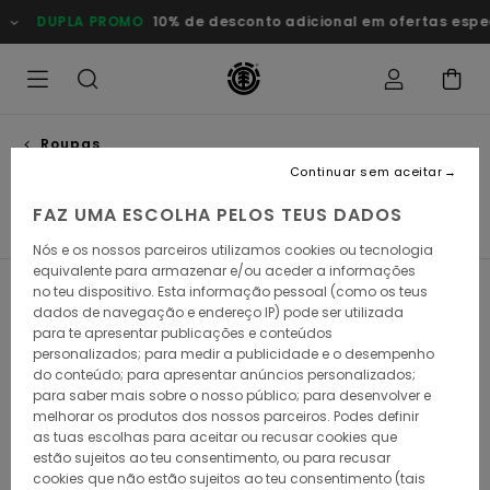
Avançar
DUPLA PROMO
10% de desconto adicional em ofertas esp
para
a
seleção
da
grelha
de
produtos
Roupas
Calções
Continuar sem aceitar
FAZ UMA ESCOLHA PELOS TEUS DADOS
s
Calções
Calças & Calças de Ganga
Sweats
Casa
Nós e os nossos parceiros utilizamos cookies ou tecnologia
equivalente para armazenar e/ou aceder a informações
no teu dispositivo. Esta informação pessoal (como os teus
Filtrar e Ordenar
10
Resultados
dados de navegação e endereço IP) pode ser utilizada
para te apresentar publicações e conteúdos
Avançar
Avançar
personalizados; para medir a publicidade e o desempenho
para
para
do conteúdo; para apresentar anúncios personalizados;
procurar
ordenar
critérios
por
para saber mais sobre o nosso público; para desenvolver e
de
melhorar os produtos dos nossos parceiros. Podes definir
filtragem
as tuas escolhas para aceitar ou recusar cookies que
estão sujeitos ao teu consentimento, ou para recusar
cookies que não estão sujeitos ao teu consentimento (tais