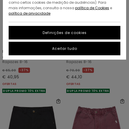
como certos cookies de medição de audiências). Para
mais informações, consulta a nossa
política de Cookies
e
política de privacidade
Definições de cookies
1
1
RECYCLED
Aceitar tudo
Big
Big 5
Calções de bombazina Preto
Calções de ganga Bege
Rapazes 8-16
Rapazes 8-16
37%
37%
€ 65,00
€ 70,00
€ 40,95
€ 44,10
OFERTAS
OFERTAS
DUPLA PROMO 10% EXTRA
DUPLA PROMO 10% EXTRA