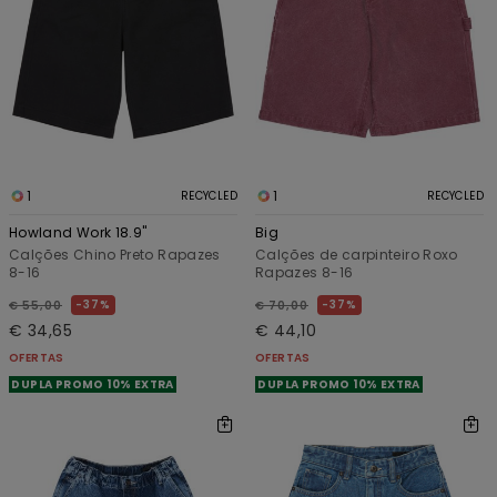
1
1
RECYCLED
RECYCLED
Howland Work 18.9"
Big
Calções Chino Preto Rapazes
Calções de carpinteiro Roxo
8-16
Rapazes 8-16
37%
37%
€ 55,00
€ 70,00
€ 34,65
€ 44,10
OFERTAS
OFERTAS
DUPLA PROMO 10% EXTRA
DUPLA PROMO 10% EXTRA