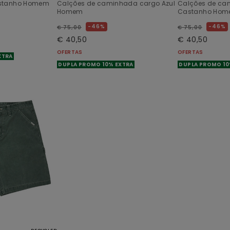
astanho Homem
Calções de caminhada cargo Azul
Calções de ca
Homem
Castanho Ho
46%
46%
€ 75,00
€ 75,00
€ 40,50
€ 40,50
OFERTAS
OFERTAS
XTRA
DUPLA PROMO 10% EXTRA
DUPLA PROMO 10