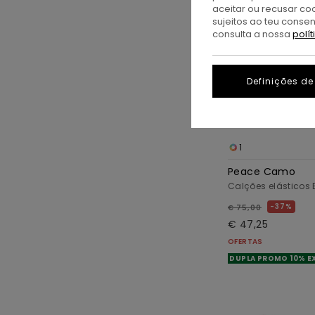
aceitar ou recusar co
sujeitos ao teu conse
consulta a nossa
polí
Definições de
1
Peace Camo
Calções elástico
37%
€ 75,00
€ 47,25
OFERTAS
DUPLA PROMO 10% E