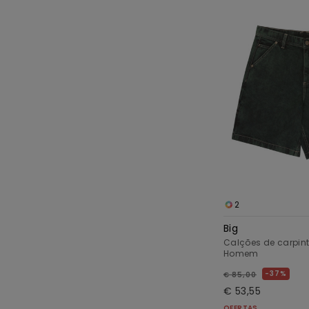
2
Big
Calções de carpint
Homem
37%
€ 85,00
€ 53,55
OFERTAS