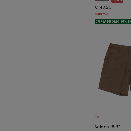
€ 80,00
€ 43,20
OFERTAS
DUPLA PROMO 10% E
1
Solace 18.8"