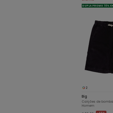
DUPLA PROMO 10% E
2
Big
Calções de bombaz
Homem
46%