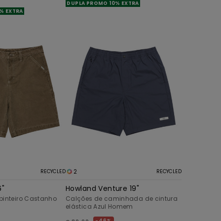
DUPLA PROMO 10% EXTRA
% EXTRA
2
RECYCLED
RECYCLED
6"
Howland Venture 19"
pinteiro Castanho
Calções de caminhada de cintura
elástica Azul Homem
46%