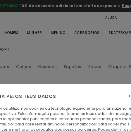
A PROMO
10% de desconto adicional em ofertas especiais
Pou
AJUDA
CAR
HOMEM
MULHER
MENINO
ACESSÓRIOS
SKATEBOA
alções
eats
Calças
Casacos
Sapatos
Sacos
Chapéus 
HA PELOS TEUS DADOS
C
iros utilizamos cookies ou tecnologia equivalente para armazenar 
spositivo. Esta informação pessoal (como os teus dados de navega
ra te apresentar publicações e conteúdos personalizados; para medi
eúdo; para apresentar anúncios personalizados; para saber mais 
lver e melhorar os produtos dos nossos parceiros. Podes definir as 