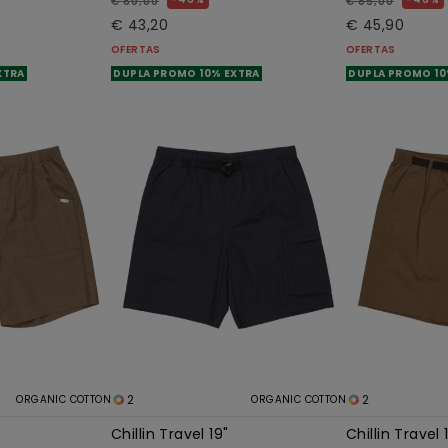
€ 80,00
€ 85,00
€ 43,20
€ 45,90
OFERTAS
OFERTAS
XTRA
DUPLA PROMO 10% EXTRA
DUPLA PROMO 10
2
2
ORGANIC COTTON
ORGANIC COTTON
Chillin Travel 19"
Chillin Travel 