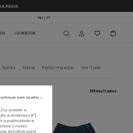
pa Agora
TÃO PRESENTE
PRT / PT
LOCALIZADOR DE LOJAS
RDS
LOOKBOOK
& Bonés
Meias
Porta-moedas
Ver Tudo
21
Resultados
ontinuar sem aceitar
e/ou aceder a
ção e endereço IP)
r a publicidade e
sobre o nosso
tuas escolhas para