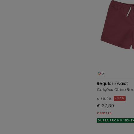
5
Regular Ewaist
Calções Chino Ro
37%
€ 60,00
€ 37,80
OFERTAS
DUPLA PROMO 10% E