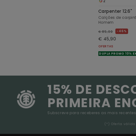
2
Carpenter 12.6"
Calções de carpint
Homem
46%
€ 85,00
€ 45,90
OFERTAS
DUPLA PROMO 10% E
15% DE DESC
PRIMEIRA E
Subscreve para receberes as mais recentes
(*) Oferta váli