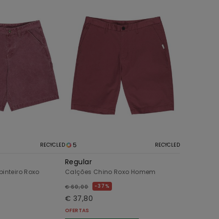
5
RECYCLED
RECYCLED
Regular
inteiro Roxo
Calções Chino Roxo Homem
37%
€ 60,00
€ 37,80
OFERTAS