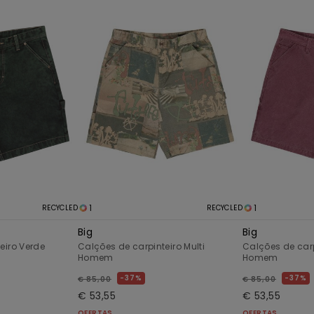
1
1
RECYCLED
RECYCLED
Big
Big
eiro Verde
Calções de carpinteiro Multi
Calções de carp
Homem
Homem
37%
37%
€ 85,00
€ 85,00
€ 53,55
€ 53,55
OFERTAS
OFERTAS