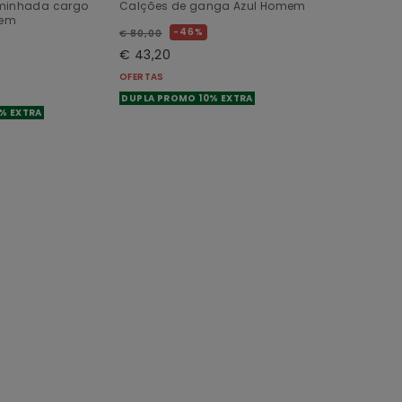
minhada cargo
Calções de ganga Azul Homem
mem
46%
€ 80,00
€ 43,20
OFERTAS
DUPLA PROMO 10% EXTRA
% EXTRA