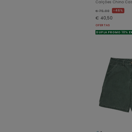
Calções Chino C
46%
€ 75,00
€ 40,50
OFERTAS
DUPLA PROMO 10% E