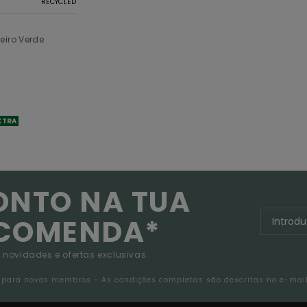
RECYCLED
eiro Verde
XTRA
ONTO NA TUA
NCOMENDA*
 novidades e ofertas exclusivas.
da para novos membros - As condições completas são descritas no e-mai