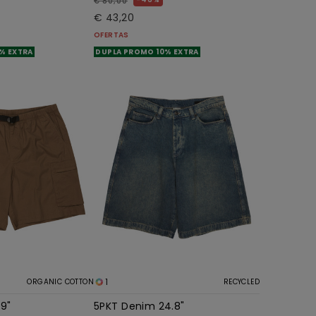
€ 80,00
€ 43,20
OFERTAS
% EXTRA
DUPLA PROMO 10% EXTRA
1
ORGANIC COTTON
RECYCLED
19"
5PKT Denim 24.8"