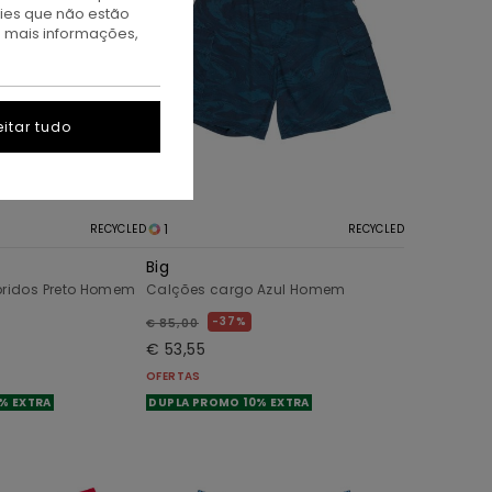
kies que não estão
a mais informações,
itar tudo
1
RECYCLED
RECYCLED
Big
bridos Preto Homem
Calções cargo Azul Homem
37%
€ 85,00
€ 53,55
OFERTAS
% EXTRA
DUPLA PROMO 10% EXTRA