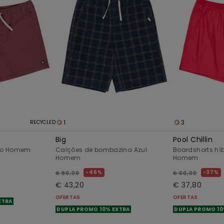
1
3
RECYCLED
Big
Pool Chillin
xo Homem
Calções de bombazina Azul
Boardshorts hí
Homem
Homem
46%
37%
€ 80,00
€ 60,00
€ 43,20
€ 37,80
OFERTAS
OFERTAS
XTRA
DUPLA PROMO 10% EXTRA
DUPLA PROMO 10