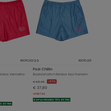
3
RECYCLED
RECYCLED
Pool Chillin
bridos Vermelho
Boardshorts híbridos Azul Homem
37%
€ 60,00
€ 37,80
OFERTAS
DUPLA PROMO 10% EXTRA
% EXTRA