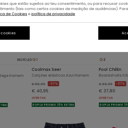
okies que estão sujeitos ao teu consentimento, ou para recusar coo
ntimento (tais como certos cookies de medição de audiências). Par
tica de Cookies
e
política de privacidade
 cookies
Ace
1
3
RECYCLED
Coolmax Seer
Pool Chillin
Calções elásticos Azul Homem
Boardshorts hí
s Bege Homem
37%
37%
€ 65,00
€ 60,00
€ 40,95
€ 37,80
OFERTAS
OFERTAS
DUPLA PROMO 10% EXTRA
DUPLA PROMO 10
XTRA