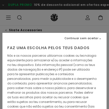
Avançar
DUPLA PROMO
10% de desconto adicional em ofertas especiai
para
a
informação
do
produto
Skate Accessories
Continuar sem aceitar
FAZ UMA ESCOLHA PELOS TEUS DADOS
Nós e os nossos parceiros utilizamos cookies ou tecnologia
equivalente para armazenar e/ou aceder a informações
no teu dispositivo. Esta informação pessoal (como os teus
dados de navegação e endereço IP) pode ser utilizada
para te apresentar publicações e conteúdos
personalizados; para medir a publicidade e o desempenho
do conteúdo; para apresentar anúncios personalizados;
para saber mais sobre o nosso público; para desenvolver e
melhorar os produtos dos nossos parceiros. Podes definir
as tuas escolhas para aceitar ou recusar cookies que
estão sujeitos ao teu consentimento, ou para recusar
cookies que não estão sujeitos ao teu consentimento (tais