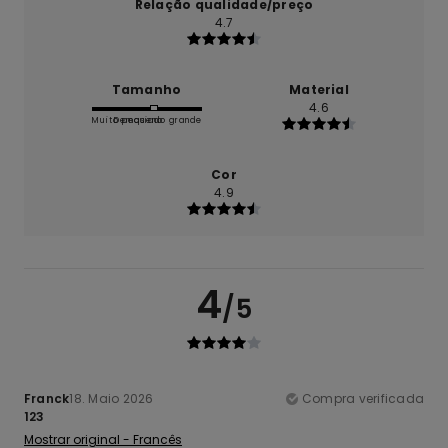
Relação qualidade/preço
4.7
Tamanho
Material
4.6
Muito pequeno
Demasiado grande
Cor
4.9
4
/5
Franck
18. Maio 2026
Compra verificada
123
Mostrar original - Francês