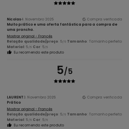
Nicolas
4. Novembro 2025
Compra verificada
Muito prático e uma oferta fantástica para a compra de
uma prancha.
Mostrar original - Francês
Relação qualidade/preço
: 5
Tamanho
: Tamanho perfeito
/5
Material
: 5
Cor
: 5
/5
/5
Eu recomendo este produto
5
/5
LAURENT
3. Novembro 2025
Compra verificada
Prático
Mostrar original - Francês
Relação qualidade/preço
: 5
Tamanho
: Tamanho perfeito
/5
Material
: 5
Cor
: 5
/5
/5
Eu recomendo este produto