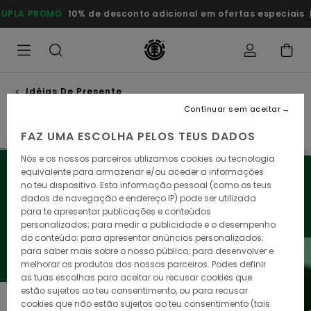
Avançar
DUPLA PROMO
10% de desconto adicional em ofertas esp
para
a
seleção
da
grelha
de
produtos
Idéias De Presente
Idéias de presente
Continuar sem aceitar
FAZ UMA ESCOLHA PELOS TEUS DADOS
Nós e os nossos parceiros utilizamos cookies ou tecnologia
Quer causar impacto nesta época festiva? Deixe-nos
equivalente para armazenar e/ou aceder a informações
apresentar-lhe a nossa seleção de artigos desportivos,
no teu dispositivo. Esta informação pessoal (como os teus
dados de navegação e endereço IP) pode ser utilizada
roupa e acessórios, para oferecer aos seus entes
para te apresentar publicações e conteúdos
queridos o melhor da Element.
personalizados; para medir a publicidade e o desempenho
do conteúdo; para apresentar anúncios personalizados;
para saber mais sobre o nosso público; para desenvolver e
melhorar os produtos dos nossos parceiros. Podes definir
as tuas escolhas para aceitar ou recusar cookies que
estão sujeitos ao teu consentimento, ou para recusar
cookies que não estão sujeitos ao teu consentimento (tais