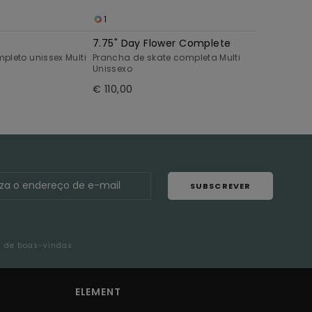
1
7.75" Day Flower Complete
pleto unissex Multi
Prancha de skate completa Multi
Unissexo
€ 110,00
SUBSCREVER
l de boas-vindas
ELEMENT