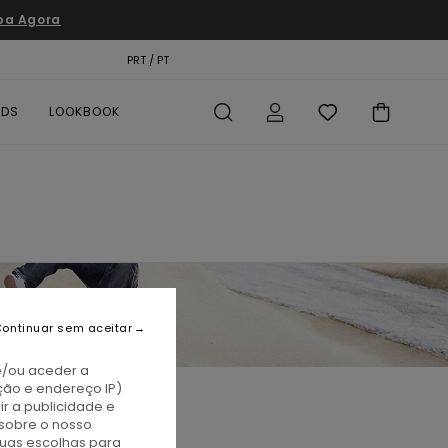
pa Agora
TÃO PRESENTE
PRT / PT
LOCALIZADOR DE LOJAS
RDS
LOOKBOOK
ontinuar sem aceitar
e/ou aceder a
ção e endereço IP)
r a publicidade e
sobre o nosso
tuas escolhas para