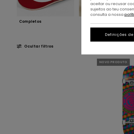
aceitar ou recusar co
sujeitos ao teu conse
consulta a nossa
polí
Completos
Prancha de Skate
Definições de
Ocultar filtros
Avançar
Avançar
NOVO PRODUTO
para
para
procurar
ordenar
critérios
por
de
filtragem