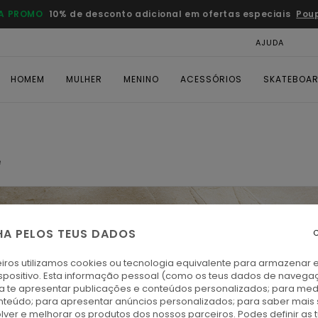
A PROMO
10% de desconto adicional em ofertas especiais
Pou
AJUDA
CAR
HOMEM
MULHER
MENINO
ACESSÓRIOS
SKATEBOA
e
HA PELOS TEUS DADOS
C
iros utilizamos cookies ou tecnologia equivalente para armazenar 
spositivo. Esta informação pessoal (como os teus dados de navega
ra te apresentar publicações e conteúdos personalizados; para medi
eúdo; para apresentar anúncios personalizados; para saber mais 
lver e melhorar os produtos dos nossos parceiros. Podes definir as 