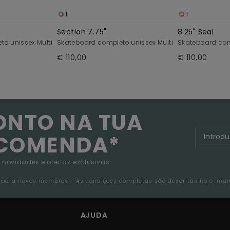
1
1
Section 7.75"
8.25" Seal
o unissex Multi
Skateboard completo unissex Multi
Skateboard com
€ 110,00
€ 110,00
ONTO NA TUA
NCOMENDA*
 novidades e ofertas exclusivas.
da para novos membros - As condições completas são descritas no e-mai
AJUDA