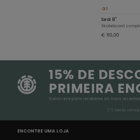
1
Seal 8"
Skateboard complet
€ 110,00
15% DE DESC
PRIMEIRA E
Subscreve para receberes as mais recentes
(*) Oferta váli
ENCONTRE UMA LOJA