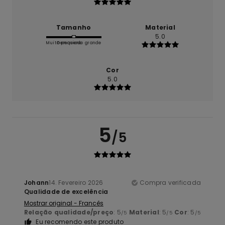
Tamanho
Material
5.0
Muito pequeno
Demasiado grande
Cor
5.0
5
/5
Johann
14. Fevereiro 2026
Compra verificada
Qualidade de excelência
Mostrar original - Francês
Relação qualidade/preço
: 5
Material
: 5
Cor
: 5
/5
/5
/5
Eu recomendo este produto