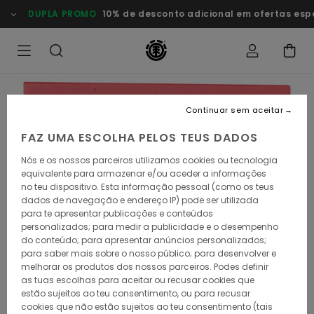
Avançar
DUPLA PROMO
10% de desconto adicional em ofertas especia
para
a
informação
do
produto
Continuar sem aceitar
FAZ UMA ESCOLHA PELOS TEUS DADOS
Nós e os nossos parceiros utilizamos cookies ou tecnologia
equivalente para armazenar e/ou aceder a informações
no teu dispositivo. Esta informação pessoal (como os teus
dados de navegação e endereço IP) pode ser utilizada
para te apresentar publicações e conteúdos
personalizados; para medir a publicidade e o desempenho
do conteúdo; para apresentar anúncios personalizados;
para saber mais sobre o nosso público; para desenvolver e
melhorar os produtos dos nossos parceiros. Podes definir
as tuas escolhas para aceitar ou recusar cookies que
estão sujeitos ao teu consentimento, ou para recusar
cookies que não estão sujeitos ao teu consentimento (tais