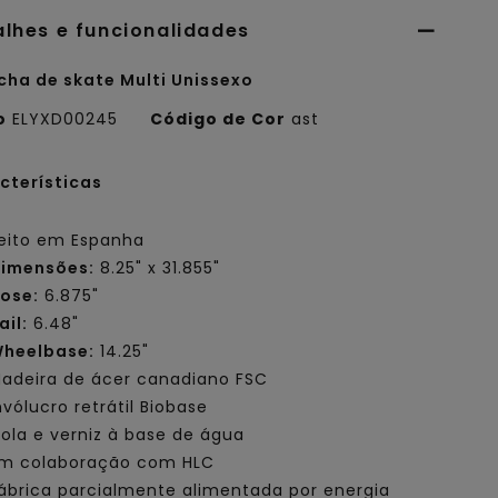
alhes e funcionalidades
cha de skate Multi Unissexo
o
ELYXD00245
Código de Cor
ast
cterísticas
eito em Espanha
imensões:
8.25" x 31.855"
ose:
6.875"
ail:
6.48"
heelbase:
14.25"
adeira de ácer canadiano FSC
nvólucro retrátil Biobase
ola e verniz à base de água
m colaboração com HLC
ábrica parcialmente alimentada por energia