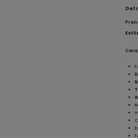
Det
Pran
Estil
Cara
F
D
N
T
W
M
I
C
E
F