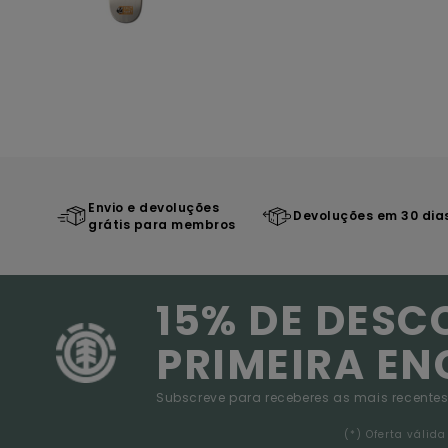
Envio e devoluções
Devoluções em 30 dia
grátis para membros
15% DE DESC
PRIMEIRA E
Subscreve para receberes as mais recentes
(*) Oferta váli