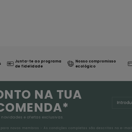
Junta-te ao programa
Nosso compromisso
s
de fidelidade
ecológico
ONTO NA TUA
NCOMENDA*
 novidades e ofertas exclusivas.
da para novos membros - As condições completas são descritas no e-mai