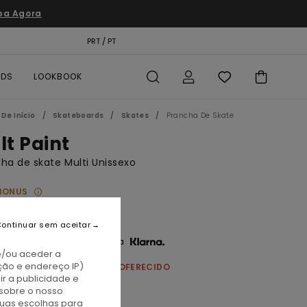
pa Agora
TÃO PRESENTE
PRT / PT
LOCALIZADOR DE LOJAS
RDS
LOOKBOOK
De Início
Skateboards
Skates
Prancha De Skate
lt Paint
ha de skate Multi Unissexo
BONUS
69,00
ontinuar sem aceitar
3 x € 23,00 sem juros com a
e/ou aceder a
ção e endereço IP)
NCHA DE SKATE = 1 PUNHO OFERECIDO
r a publicidade e
sobre o nosso
tuas escolhas para
ssorted