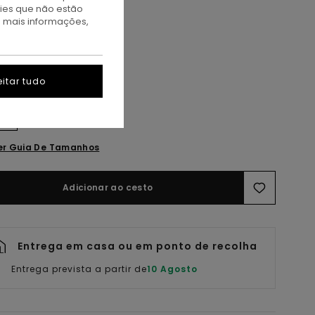
kies que não estão
a mais informações,
itar tudo
5
er Guia De Tamanhos
Adicionar ao cesto
Entrega em casa ou em ponto de recolha
Entrega prevista a partir de
10 Agosto