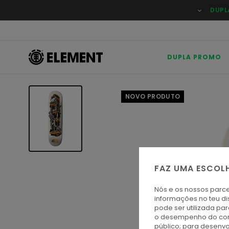
Avançar
DUPL
para
a
informação
do
produto
DUPLA PROMO
NOVO PRODUTO
FAZ UMA ESCOL
Nós e os nossos parce
informações no teu di
pode ser utilizada pa
o desempenho do cont
público; para desenvo