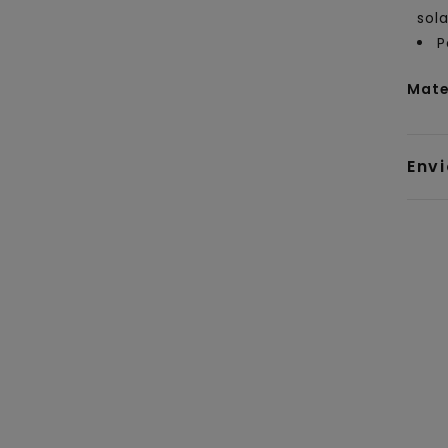
sola
P
Mate
Env