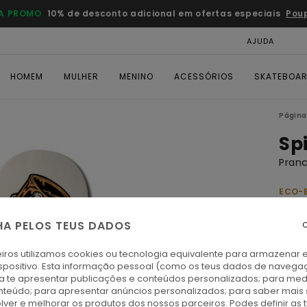
A PROMO
10% de desconto adicional em ofertas especiais
Pou
AJUDA
CAR
HOMEM
MULHER
MENINO
ACESSÓRIOS
SKATEBOA
Página 
Spi
Pranc
ECO-
€ 
HA PELOS TEUS DADOS
C
Paga 
iros utilizamos cookies ou tecnologia equivalente para armazenar 
spositivo. Esta informação pessoal (como os teus dados de navega
1 PRA
ra te apresentar publicações e conteúdos personalizados; para medi
eúdo; para apresentar anúncios personalizados; para saber mais 
lver e melhorar os produtos dos nossos parceiros. Podes definir as 
A
Cor