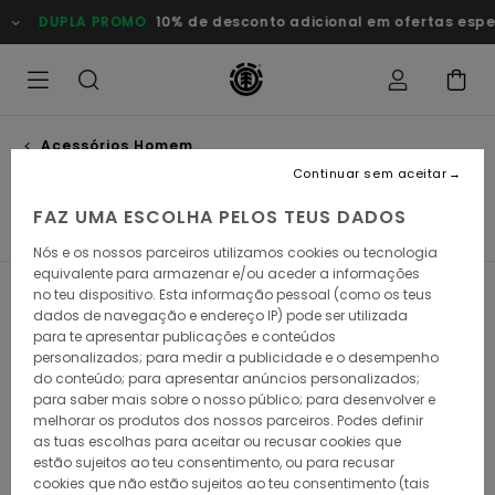
Avançar
DUPLA PROMO
10% de desconto adicional em ofertas esp
para
a
seleção
da
grelha
de
produtos
Acessórios Homem
Porta-moedas
Continuar sem aceitar
FAZ UMA ESCOLHA PELOS TEUS DADOS
Cintos
Porta-moedas
Meias
Gorros
Ver Tudo
Nós e os nossos parceiros utilizamos cookies ou tecnologia
equivalente para armazenar e/ou aceder a informações
no teu dispositivo. Esta informação pessoal (como os teus
Filtrar e Ordenar
15
Resultados
dados de navegação e endereço IP) pode ser utilizada
para te apresentar publicações e conteúdos
Avançar
Avançar
personalizados; para medir a publicidade e o desempenho
para
para
procurar
ordenar
do conteúdo; para apresentar anúncios personalizados;
critérios
por
para saber mais sobre o nosso público; para desenvolver e
de
melhorar os produtos dos nossos parceiros. Podes definir
filtragem
as tuas escolhas para aceitar ou recusar cookies que
estão sujeitos ao teu consentimento, ou para recusar
cookies que não estão sujeitos ao teu consentimento (tais