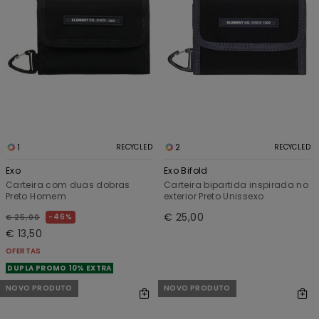
1
2
RECYCLED
RECYCLED
Exo
Exo Bifold
Carteira com duas dobras
Carteira bipartida inspirada no
Preto Homem
exterior Preto Unissexo
€ 25,00
46%
€ 25,00
€ 13,50
OFERTAS
DUPLA PROMO 10% EXTRA
NOVO PRODUTO
NOVO PRODUTO