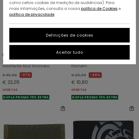
como certos cookies de medição de audiências). Para
mais informações, consulta a nossa
política de Cookies
e
política de privacidade
Definições de cookies
3
5
RECYCLED
Aceitar tudo
Icon Strap
Brand
Carteira grande bipartida
Carteira com três dobras Azul
resistente Azul Unissexo
Homem
37%
46%
€ 35,00
€ 20,00
€ 22,05
€ 10,80
OFERTAS
OFERTAS
DUPLA PROMO 10% EXTRA
DUPLA PROMO 10% EXTRA