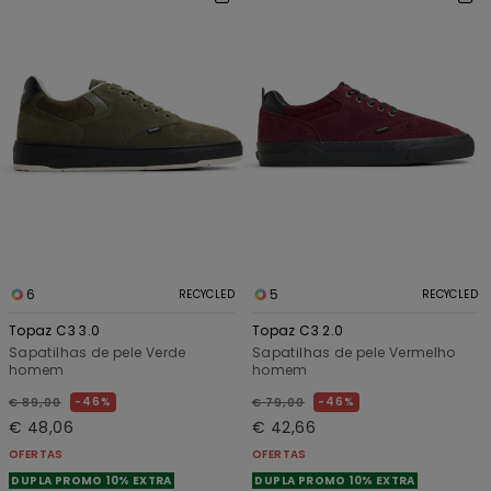
6
5
RECYCLED
RECYCLED
Topaz C3 3.0
Topaz C3 2.0
Sapatilhas de pele Verde
Sapatilhas de pele Vermelho
homem
homem
46%
46%
€ 89,00
€ 79,00
€ 48,06
€ 42,66
OFERTAS
OFERTAS
DUPLA PROMO 10% EXTRA
DUPLA PROMO 10% EXTRA