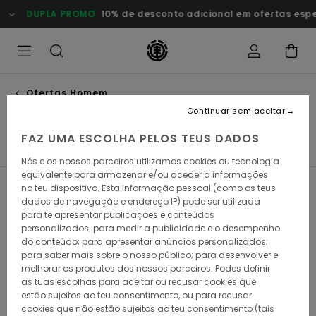
Avançar
DUPLA PROMO
10% de desconto adicional em ofertas esp
para
a
seleção
da
grelha
de
produtos
Ofertas Homem
Sapatos
Continuar sem aceitar
FAZ UMA ESCOLHA PELOS TEUS DADOS
s
Sapatos
Sacos
Chapéus & Bonés
Meias
Port
Nós e os nossos parceiros utilizamos cookies ou tecnologia
equivalente para armazenar e/ou aceder a informações
no teu dispositivo. Esta informação pessoal (como os teus
Filtrar e Ordenar
11
Resultados
dados de navegação e endereço IP) pode ser utilizada
para te apresentar publicações e conteúdos
Avançar
Avançar
personalizados; para medir a publicidade e o desempenho
para
para
procurar
ordenar
do conteúdo; para apresentar anúncios personalizados;
critérios
por
para saber mais sobre o nosso público; para desenvolver e
de
melhorar os produtos dos nossos parceiros. Podes definir
filtragem
as tuas escolhas para aceitar ou recusar cookies que
estão sujeitos ao teu consentimento, ou para recusar
cookies que não estão sujeitos ao teu consentimento (tais