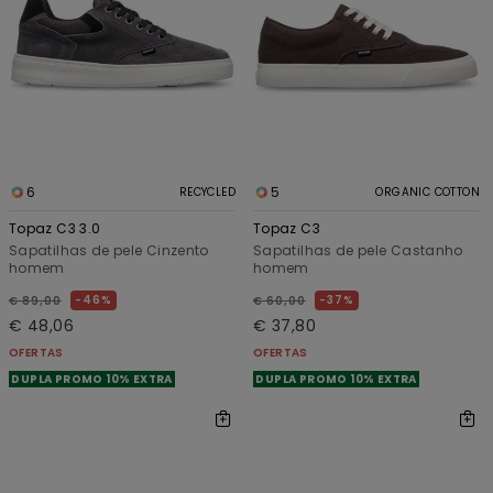
6
5
RECYCLED
ORGANIC COTTON
Topaz C3 3.0
Topaz C3
Sapatilhas de pele Cinzento
Sapatilhas de pele Castanho
homem
homem
46%
37%
€ 89,00
€ 60,00
€ 48,06
€ 37,80
OFERTAS
OFERTAS
DUPLA PROMO 10% EXTRA
DUPLA PROMO 10% EXTRA