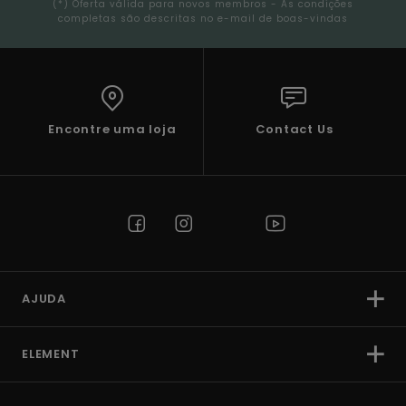
(*) Oferta válida para novos membros - As condições
completas são descritas no e-mail de boas-vindas
Encontre uma loja
Contact Us
AJUDA
ELEMENT