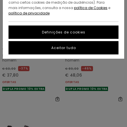
como certos cookies de medição de audiências). Para
mais informações, consulta a nossa
política de Cookies
e
política de privacidade
Definições de cookies
5
6
ORGANIC COTTON
RECYCLED
Aceitar tudo
Topaz C3
Topaz C3 3.0
Sapatilhas de pele Vermelho
Sapatilhas de pele Branco
homem
homem
37%
46%
€ 60,00
€ 89,00
€ 37,80
€ 48,06
OFERTAS
OFERTAS
DUPLA PROMO 10% EXTRA
DUPLA PROMO 10% EXTRA