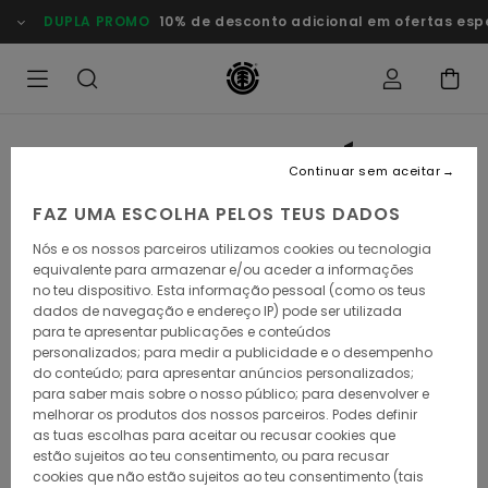
Passar
DUPLA PROMO
10% de desconto adicional em ofertas esp
para
o
conteúdo
A NOSSA HISTÓRIA
Continuar sem aceitar
FAZ UMA ESCOLHA PELOS TEUS DADOS
Nós e os nossos parceiros utilizamos cookies ou tecnologia
equivalente para armazenar e/ou aceder a informações
no teu dispositivo. Esta informação pessoal (como os teus
dados de navegação e endereço IP) pode ser utilizada
para te apresentar publicações e conteúdos
personalizados; para medir a publicidade e o desempenho
do conteúdo; para apresentar anúncios personalizados;
para saber mais sobre o nosso público; para desenvolver e
melhorar os produtos dos nossos parceiros. Podes definir
as tuas escolhas para aceitar ou recusar cookies que
estão sujeitos ao teu consentimento, ou para recusar
cookies que não estão sujeitos ao teu consentimento (tais
AS NOSSAS RAÍZES