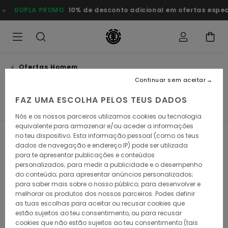
Avançar
MO
10% de desconto adicional em ofertas especiais
Poupa Ago
para
a
seleção
da
grelha
de
produtos
Ofertas Homem
T-shirts
Continuar sem aceitar
FAZ UMA ESCOLHA PELOS TEUS DADOS
T-shirts
Camisas
Calções
Sweats
Calças
C
Nós e os nossos parceiros utilizamos cookies ou tecnologia
equivalente para armazenar e/ou aceder a informações
no teu dispositivo. Esta informação pessoal (como os teus
Filtrar e Ordenar
113
Resultados
dados de navegação e endereço IP) pode ser utilizada
para te apresentar publicações e conteúdos
Avançar
Avançar
personalizados; para medir a publicidade e o desempenho
para
para
do conteúdo; para apresentar anúncios personalizados;
procurar
ordenar
critérios
por
para saber mais sobre o nosso público; para desenvolver e
de
melhorar os produtos dos nossos parceiros. Podes definir
filtragem
as tuas escolhas para aceitar ou recusar cookies que
estão sujeitos ao teu consentimento, ou para recusar
cookies que não estão sujeitos ao teu consentimento (tais