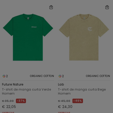
2
2
ORGANIC COTTON
ORGANIC COTTON
Future Nature
Lab
T-shirt de manga curta Verde
T-shirt de manga curta Bege
Homem
Homem
37%
46%
€ 35,00
€ 45,00
€ 22,05
€ 24,30
OFERTAS
OFERTAS