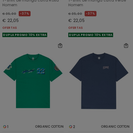
T-shirt de manga curta Rosa
T-shirt de manga curta Verde
Homem
Homem
37%
37%
€ 35,00
€ 35,00
€ 22,05
€ 22,05
OFERTAS
OFERTAS
DUPLA PROMO 10% EXTRA
DUPLA PROMO 10% EXTRA
1
2
ORGANIC COTTON
ORGANIC COTTON