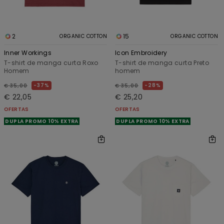
2
15
ORGANIC COTTON
ORGANIC COTTON
Inner Workings
Icon Embroidery
T-shirt de manga curta Roxo
T-shirt de manga curta Preto
Homem
homem
37%
28%
€ 35,00
€ 35,00
€ 22,05
€ 25,20
OFERTAS
OFERTAS
DUPLA PROMO 10% EXTRA
DUPLA PROMO 10% EXTRA