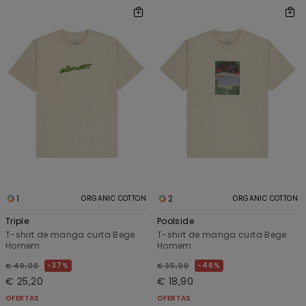
1
2
ORGANIC COTTON
ORGANIC COTTON
Triple
Poolside
T-shirt de manga curta Bege
T-shirt de manga curta Bege
Homem
Homem
37%
46%
€ 40,00
€ 35,00
€ 25,20
€ 18,90
OFERTAS
OFERTAS