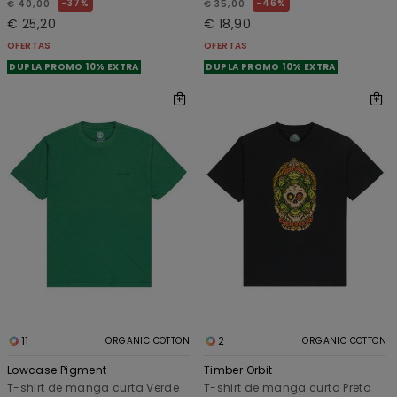
37%
46%
€ 40,00
€ 35,00
€ 25,20
€ 18,90
OFERTAS
OFERTAS
DUPLA PROMO 10% EXTRA
DUPLA PROMO 10% EXTRA
11
2
ORGANIC COTTON
ORGANIC COTTON
Lowcase Pigment
Timber Orbit
T-shirt de manga curta Verde
T-shirt de manga curta Preto