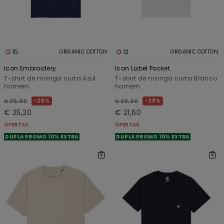
15
12
ORGANIC COTTON
ORGANIC COTTON
Icon Embroidery
Icon Label Pocket
T-shirt de manga curta Azul
T-shirt de manga curta Branco
homem
homem
28%
28%
€ 35,00
€ 30,00
€ 25,20
€ 21,60
OFERTAS
OFERTAS
DUPLA PROMO 10% EXTRA
DUPLA PROMO 10% EXTRA