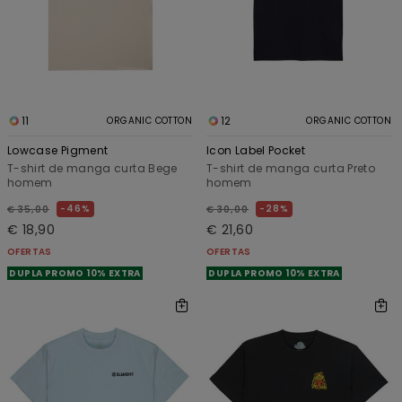
11
12
ORGANIC COTTON
ORGANIC COTTON
Lowcase Pigment
Icon Label Pocket
T-shirt de manga curta Bege
T-shirt de manga curta Preto
homem
homem
46%
28%
€ 35,00
€ 30,00
€ 18,90
€ 21,60
OFERTAS
OFERTAS
DUPLA PROMO 10% EXTRA
DUPLA PROMO 10% EXTRA