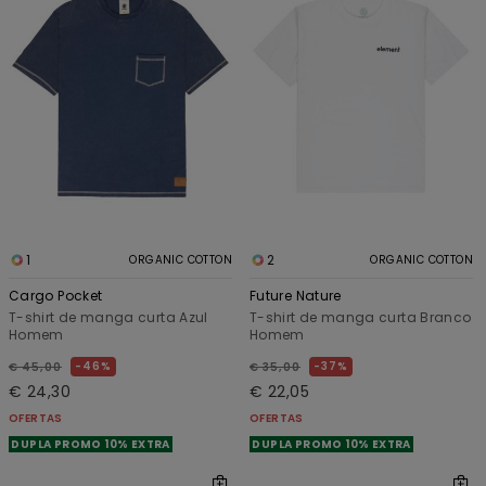
1
2
ORGANIC COTTON
ORGANIC COTTON
Cargo Pocket
Future Nature
T-shirt de manga curta Azul
T-shirt de manga curta Branco
Homem
Homem
46%
37%
€ 45,00
€ 35,00
€ 24,30
€ 22,05
OFERTAS
OFERTAS
DUPLA PROMO 10% EXTRA
DUPLA PROMO 10% EXTRA