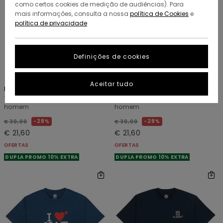
como certos cookies de medição de audiências). Para
mais informações, consulta a nossa
política de Cookies
e
política de privacidade
Definições de cookies
12
5
ORGANIC COTTON
ORGANIC COTTON
Aceitar tudo
Icon Label Pocket
Seal Bp
T-shirt de manga curta Azul
T-shirt de manga curta Azul
homem
homem
28%
28%
€ 30,00
€ 30,00
€ 21,60
€ 21,60
OFERTAS
OFERTAS
DUPLA PROMO 10% EXTRA
DUPLA PROMO 10% EXTRA