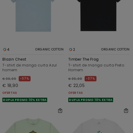
4
2
ORGANIC COTTON
ORGANIC COTTON
Blazin Chest
Timber The Frog
T-shirt de manga curta Azul
T-shirt de manga curta Preto
homem
Homem
37%
37%
€ 30,00
€ 35,00
€ 18,90
€ 22,05
OFERTAS
OFERTAS
DUPLA PROMO 10% EXTRA
DUPLA PROMO 10% EXTRA