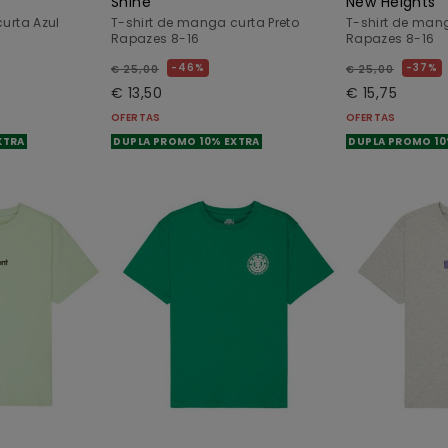
Shine
New Heights
urta Azul
T-shirt de manga curta Preto
T-shirt de mang
Rapazes 8-16
Rapazes 8-16
46%
37%
€ 25,00
€ 25,00
€ 13,50
€ 15,75
OFERTAS
OFERTAS
XTRA
DUPLA PROMO 10% EXTRA
DUPLA PROMO 10