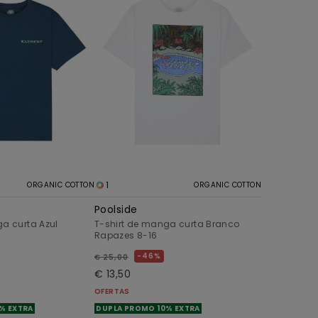
1
ORGANIC COTTON
ORGANIC COTTON
Poolside
ga curta Azul
T-shirt de manga curta Branco
Rapazes 8-16
46%
€ 25,00
€ 13,50
OFERTAS
% EXTRA
DUPLA PROMO 10% EXTRA