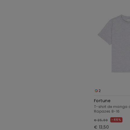
2
Fortune
T-shirt de manga 
Rapazes 8-16
46%
€ 25,00
€ 13,50