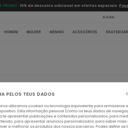
A PROMO
10% de desconto adicional em ofertas especiais
Pou
AJUDA
CAR
HOMEM
MULHER
MENINO
ACESSÓRIOS
SKATEBOA
HA PELOS TEUS DADOS
C
iros utilizamos cookies ou tecnologia equivalente para armazenar 
spositivo. Esta informação pessoal (como os teus dados de navega
ra te apresentar publicações e conteúdos personalizados; para medi
eúdo; para apresentar anúncios personalizados; para saber mais 
lver e melhorar os produtos dos nossos parceiros. Podes definir as 