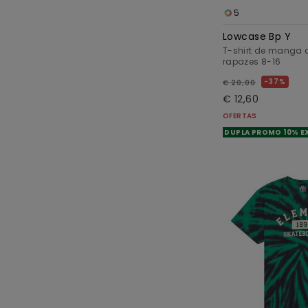
5
Lowcase Bp Y
T-shirt de manga 
rapazes 8-16
37%
€ 20,00
€ 12,60
OFERTAS
DUPLA PROMO 10% E