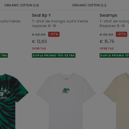
6
2
ORGANIC COTTON
ORGANIC COTTON
Seal Bp Y
Swamps
curta Verde
T-shirt de manga curta Verde
T-shirt de man
rapazes 8-16
Rapazes 8-16
37%
37%
€ 20,00
€ 25,00
€ 12,60
€ 15,75
OFERTAS
OFERTAS
XTRA
DUPLA PROMO 10% EXTRA
DUPLA PROMO 10