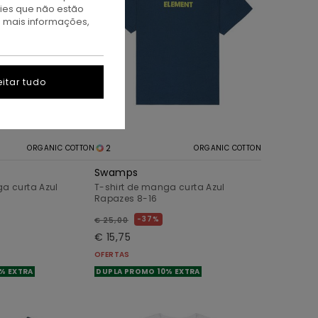
kies que não estão
a mais informações,
itar tudo
2
ORGANIC COTTON
ORGANIC COTTON
Swamps
ga curta Azul
T-shirt de manga curta Azul
Rapazes 8-16
37%
€ 25,00
€ 15,75
OFERTAS
% EXTRA
DUPLA PROMO 10% EXTRA