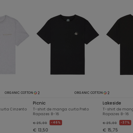
2
2
ORGANIC COTTON
ORGANIC COTTON
Picnic
Lakeside
curta Cinzento
T-shirt de manga curta Preto
T-shirt de mang
Rapazes 8-16
Rapazes 8-16
46%
37%
€ 25,00
€ 25,00
€ 13,50
€ 15,75