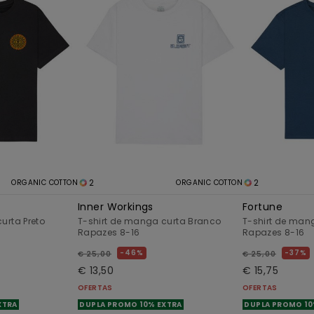
2
2
ORGANIC COTTON
ORGANIC COTTON
Inner Workings
Fortune
urta Preto
T-shirt de manga curta Branco
T-shirt de man
Rapazes 8-16
Rapazes 8-16
46%
37%
€ 25,00
€ 25,00
€ 13,50
€ 15,75
OFERTAS
OFERTAS
XTRA
DUPLA PROMO 10% EXTRA
DUPLA PROMO 10