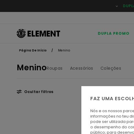
Avançar
DUPL
para
a
seleção
da
grelha
de
DUPLA PROMO
produtos
Página De Início
Menino
Menino
Roupas
Acessórios
Coleções
Ocultar filtros
FAZ UMA ESCOL
Avançar
Avançar
Nós e os nossos parce
para
para
informações no teu di
procurar
ordenar
pode ser utilizada pa
critérios
por
o desempenho do cont
de
público; para desenvo
filtragem