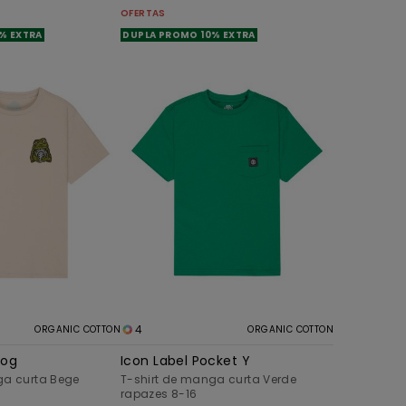
OFERTAS
% EXTRA
DUPLA PROMO 10% EXTRA
4
ORGANIC COTTON
ORGANIC COTTON
rog
Icon Label Pocket Y
ga curta Bege
T-shirt de manga curta Verde
rapazes 8-16