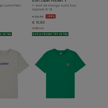
Icon Label Pocket Y
a curta Preto
T-shirt de manga curta Azul
rapazes 8-16
46%
€ 20,00
€ 10,80
OFERTAS
% EXTRA
DUPLA PROMO 10% EXTRA