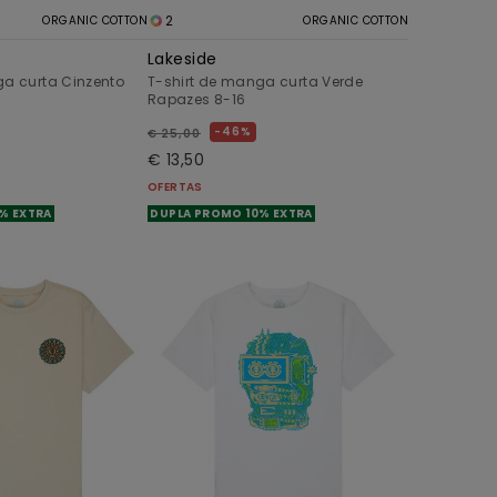
2
ORGANIC COTTON
ORGANIC COTTON
Lakeside
ga curta Cinzento
T-shirt de manga curta Verde
Rapazes 8-16
46%
€ 25,00
€ 13,50
OFERTAS
% EXTRA
DUPLA PROMO 10% EXTRA