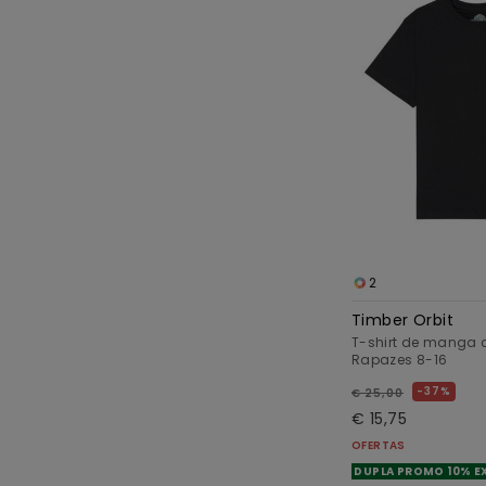
2
Timber Orbit
T-shirt de manga c
Rapazes 8-16
37%
€ 25,00
€ 15,75
OFERTAS
DUPLA PROMO 10% E