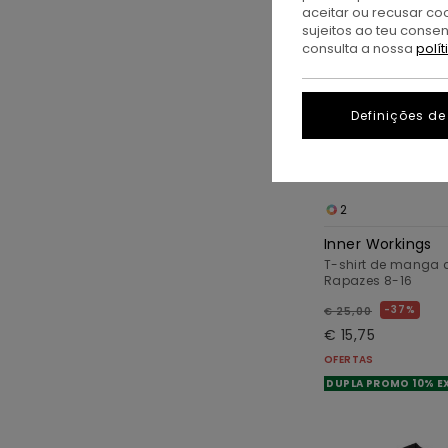
aceitar ou recusar co
sujeitos ao teu conse
consulta a nossa
polí
Definições de
2
Inner Workings
T-shirt de manga 
Rapazes 8-16
37%
€ 25,00
€ 15,75
OFERTAS
DUPLA PROMO 10% E