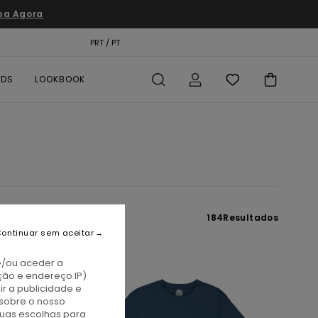
pa Agora
TÃO PRESENTE
PRT / PT
LOCALIZADOR DE LOJAS
RDS
LOOKBOOK
184
Resultados
ontinuar sem aceitar
e/ou aceder a
ção e endereço IP)
r a publicidade e
sobre o nosso
tuas escolhas para