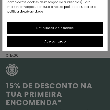
como certos cookies de medição de audiências). Para
mais informações, consulta a nossa
política de Cookies
e
política de privacidade
Definições de cookies
1
Premium
Aceitar tudo
Rolamentos de skate Multi
Unissexo
€ 15,00
15% DE DESCONTO NA
TUA PRIMEIRA
ENCOMENDA*