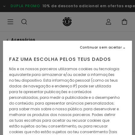
Avançar
DUPLA PROMO
10% de desconto adicional em ofertas espec
para
a
seleção
da
grelha
de
produtos
Acessórios
Rolamentos
Continuar sem aceitar
FAZ UMA ESCOLHA PELOS TEUS DADOS
Rolamentos
Parafusos
Trucks
Rodas
Ver Tudo
Nós e os nossos parceiros utilizamos cookies ou tecnologia
equivalente para armazenar e/ou aceder a informações
no teu dispositivo. Esta informação pessoal (como os teus
Filtrar e Ordenar
1
Resultado
dados de navegação e endereço IP) pode ser utilizada
para te apresentar publicações e conteúdos
Avançar
Avançar
personalizados; para medir a publicidade e o desempenho
para
para
do conteúdo; para apresentar anúncios personalizados;
procurar
ordenar
critérios
por
para saber mais sobre o nosso público; para desenvolver e
de
melhorar os produtos dos nossos parceiros. Podes definir
filtragem
as tuas escolhas para aceitar ou recusar cookies que
estão sujeitos ao teu consentimento, ou para recusar
cookies que não estão sujeitos ao teu consentimento (tais