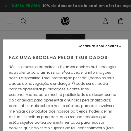
Avançar
DUPLA PROMO
10% de desconto adicional em ofertas especia
para
a
informação
do
produto
Continuar sem aceitar
FAZ UMA ESCOLHA PELOS TEUS DADOS
Nós e os nossos parceiros utilizamos cookies ou tecnologia
equivalente para armazenar e/ou aceder a informações
no teu dispositivo. Esta informação pessoal (como os teus
dados de navegação e endereço IP) pode ser utilizada
para te apresentar publicações e conteúdos
personalizados; para medir a publicidade e o desempenho
do conteúdo; para apresentar anúncios personalizados;
para saber mais sobre o nosso público; para desenvolver e
melhorar os produtos dos nossos parceiros. Podes definir
as tuas escolhas para aceitar ou recusar cookies que
estão sujeitos ao teu consentimento, ou para recusar
cookies que não estão sujeitos ao teu consentimento (tais