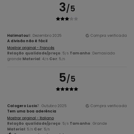
3
/5
Halimatou
8. Dezembro 2025
Compra verificada
A divisão não é fácil
Mostrar original - Francês
Relação qualidade/preço
: 5
Tamanho
: Demasiado
/5
grande
Material
: 4
Cor
: 5
/5
/5
5
/5
Calogero Lucio
7. Outubro 2025
Compra verificada
Tem uma boa aderência
Mostrar original - Italiano
Relação qualidade/preço
: 5
Tamanho
: Grande
/5
Material
: 5
Cor
: 5
/5
/5