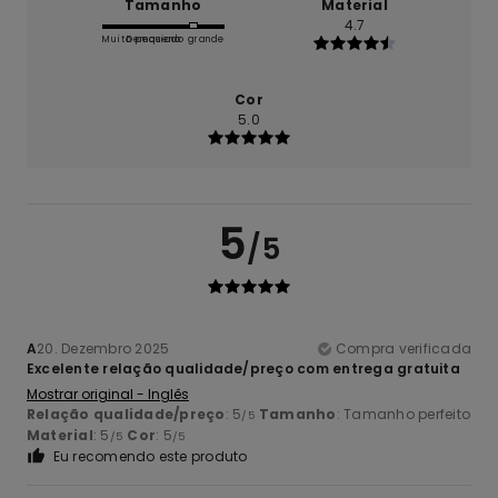
Tamanho
Material
4.7
Muito pequeno
Demasiado grande
Cor
5.0
5
/5
A
20. Dezembro 2025
Compra verificada
Excelente relação qualidade/preço com entrega gratuita
Mostrar original - Inglês
Relação qualidade/preço
: 5
Tamanho
: Tamanho perfeito
/5
Material
: 5
Cor
: 5
/5
/5
Eu recomendo este produto