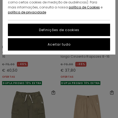
como certos cookies de medição de audiências). Para
mais informações, consulta a nossa
política de Cookies
e
política de privacidade
Definições de cookies
3
2
RECYCLED
RECYCLED
Aceitar tudo
Big Pleated Y
Big 5
Calças Chino Verde rapazes 8-
Calças de ganga com corte
16
largo Cinzento Rapazes 8-16
46%
46%
€ 75,00
€ 70,00
€ 40,50
€ 37,80
OFERTAS
OFERTAS
DUPLA PROMO 10% EXTRA
DUPLA PROMO 10% EXTRA