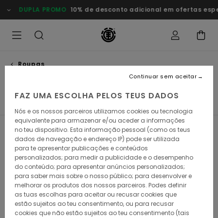
Avançar
DUPLA PROMO
10% de desconto adicional em ofertas esp
para
a
seleção
da
grelha
de
produtos
Roupas
Calças & calças de ganga
Continuar sem aceitar
FAZ UMA ESCOLHA PELOS TEUS DADOS
s
Calças & Calças de Ganga
Sweats
Casacos & Blus
Nós e os nossos parceiros utilizamos cookies ou tecnologia
equivalente para armazenar e/ou aceder a informações
no teu dispositivo. Esta informação pessoal (como os teus
Filtrar e Ordenar
18
Resultados
dados de navegação e endereço IP) pode ser utilizada
para te apresentar publicações e conteúdos
Avançar
Avançar
personalizados; para medir a publicidade e o desempenho
para
para
do conteúdo; para apresentar anúncios personalizados;
procurar
ordenar
critérios
por
para saber mais sobre o nosso público; para desenvolver e
de
melhorar os produtos dos nossos parceiros. Podes definir
filtragem
as tuas escolhas para aceitar ou recusar cookies que
estão sujeitos ao teu consentimento, ou para recusar
cookies que não estão sujeitos ao teu consentimento (tais