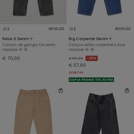
2
2
RECYCLED
RECYCLED
Relax 5 Denim Y
Big Carpenter Denim Y
Calças de ganga Cinzento
Calças estilo carpinteiro Azul
rapazes 8-16
rapazes 8-16
€ 70,00
28%
€ 80,00
€ 57,60
OFERTAS
DUPLA PROMO 10% EXTRA