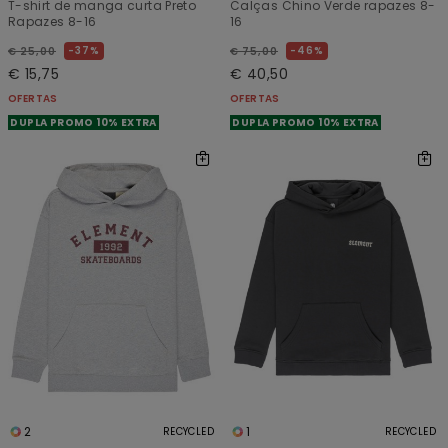
T-shirt de manga curta Preto
Calças Chino Verde rapazes 8-
Rapazes 8-16
16
37%
46%
€ 25,00
€ 75,00
€ 15,75
€ 40,50
OFERTAS
OFERTAS
DUPLA PROMO 10% EXTRA
DUPLA PROMO 10% EXTRA
2
1
RECYCLED
RECYCLED