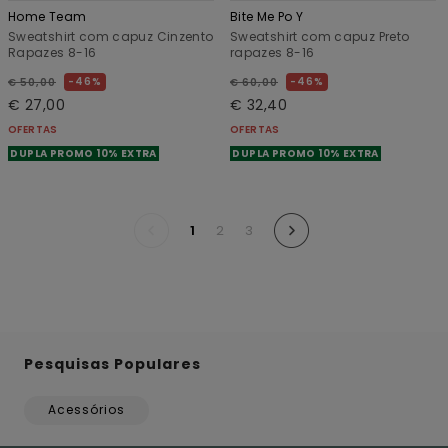
Home Team
Bite Me Po Y
Sweatshirt com capuz Cinzento
Sweatshirt com capuz Preto
Rapazes 8-16
rapazes 8-16
46%
46%
€ 50,00
€ 60,00
€ 27,00
€ 32,40
OFERTAS
OFERTAS
DUPLA PROMO 10% EXTRA
DUPLA PROMO 10% EXTRA
1
2
3
Pesquisas Populares
Acessórios