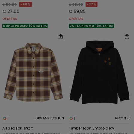
46%
37%
€ 50,00
€ 95,00
€ 27,00
€ 59,85
OFERTAS
OFERTAS
DUPLA PROMO 10% EXTRA
DUPLA PROMO 10% EXTRA
1
1
ORGANIC COTTON
RECYCLED
All Season 1Pkt Y
Timber Icon Embroidery