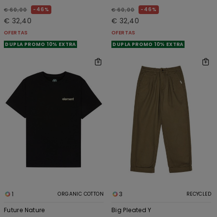
46%
46%
€ 60,00
€ 60,00
€ 32,40
€ 32,40
OFERTAS
OFERTAS
DUPLA PROMO 10% EXTRA
DUPLA PROMO 10% EXTRA
1
3
ORGANIC COTTON
RECYCLED
Future Nature
Big Pleated Y