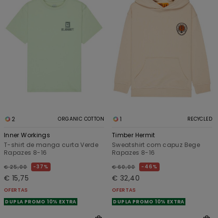
2
1
ORGANIC COTTON
RECYCLED
Inner Workings
Timber Hermit
T-shirt de manga curta Verde
Sweatshirt com capuz Bege
Rapazes 8-16
Rapazes 8-16
37%
46%
€ 25,00
€ 60,00
€ 15,75
€ 32,40
OFERTAS
OFERTAS
DUPLA PROMO 10% EXTRA
DUPLA PROMO 10% EXTRA