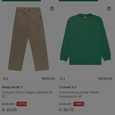
3
3
RECYCLED
RECYCLED
Relax Work Y
Cornell 3.0
Calças Chino Bege rapazes 8-
Camisola pulôver Verde
16
Rapazes 8-16
37%
46%
€ 65,00
€ 55,00
€ 40,95
€ 29,70