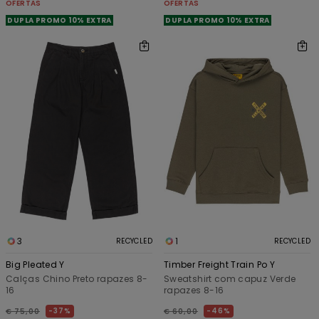
OFERTAS
OFERTAS
DUPLA PROMO 10% EXTRA
DUPLA PROMO 10% EXTRA
3
1
RECYCLED
RECYCLED
Big Pleated Y
Timber Freight Train Po Y
Calças Chino Preto rapazes 8-
Sweatshirt com capuz Verde
16
rapazes 8-16
37%
46%
€ 75,00
€ 60,00