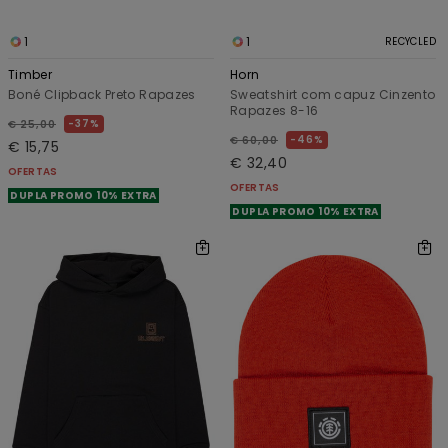
1
1
RECYCLED
Timber
Horn
Boné Clipback Preto Rapazes
Sweatshirt com capuz Cinzento
Rapazes 8-16
37%
€ 25,00
46%
€ 60,00
€ 15,75
€ 32,40
OFERTAS
OFERTAS
DUPLA PROMO 10% EXTRA
DUPLA PROMO 10% EXTRA