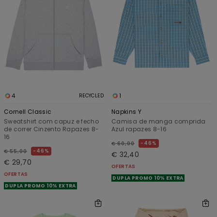
4
1
RECYCLED
Cornell Classic
Napkins Y
Sweatshirt com capuz e fecho
Camisa de manga comprida
de correr Cinzento Rapazes 8-
Azul rapazes 8-16
16
46%
€ 60,00
46%
€ 55,00
€ 32,40
€ 29,70
OFERTAS
OFERTAS
DUPLA PROMO 10% EXTRA
DUPLA PROMO 10% EXTRA