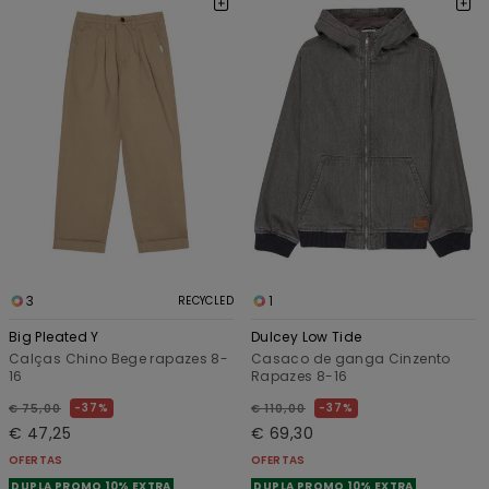
3
1
RECYCLED
Big Pleated Y
Dulcey Low Tide
Calças Chino Bege rapazes 8-
Casaco de ganga Cinzento
16
Rapazes 8-16
37%
37%
€ 75,00
€ 110,00
€ 47,25
€ 69,30
OFERTAS
OFERTAS
DUPLA PROMO 10% EXTRA
DUPLA PROMO 10% EXTRA