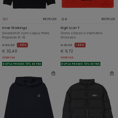
1
4
RECYCLED
RECYCLED
Inner Workings
High Icon Y
Sweatshirt com capuz Preto
Gorro clássico Vermelho
Rapazes 8-16
Unissexo
46%
46%
€ 60,00
€ 18,00
€ 32,40
€ 9,72
OFERTAS
OFERTAS
DUPLA PROMO 10% EXTRA
DUPLA PROMO 10% EXTRA