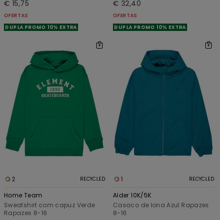
€ 15,75
€ 32,40
OFERTAS
OFERTAS
DUPLA PROMO 10% EXTRA
DUPLA PROMO 10% EXTRA
2
1
RECYCLED
RECYCLED
Home Team
Alder 10K/5K
Sweatshirt com capuz Verde
Casaco de lona Azul Rapazes
Rapazes 8-16
8-16