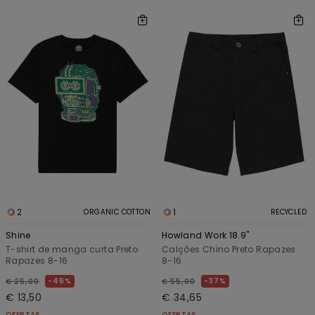
2
1
ORGANIC COTTON
RECYCLED
Shine
Howland Work 18.9"
T-shirt de manga curta Preto
Calções Chino Preto Rapazes
Rapazes 8-16
8-16
46%
37%
€ 25,00
€ 55,00
€ 13,50
€ 34,65
OFERTAS
OFERTAS