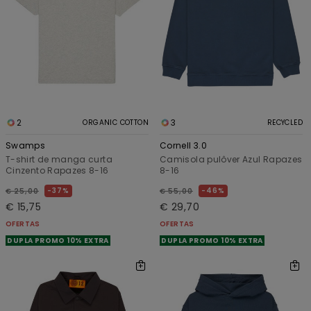
2
3
ORGANIC COTTON
RECYCLED
Swamps
Cornell 3.0
T-shirt de manga curta
Camisola pulôver Azul Rapazes
Cinzento Rapazes 8-16
8-16
37%
46%
€ 25,00
€ 55,00
€ 15,75
€ 29,70
OFERTAS
OFERTAS
DUPLA PROMO 10% EXTRA
DUPLA PROMO 10% EXTRA