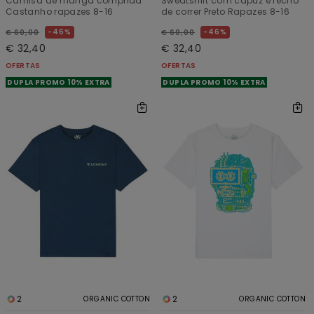
Camisa de manga comprida
Sweatshirt com capuz e fecho
Castanho rapazes 8-16
de correr Preto Rapazes 8-16
46%
46%
€ 60,00
€ 60,00
€ 32,40
€ 32,40
OFERTAS
OFERTAS
DUPLA PROMO 10% EXTRA
DUPLA PROMO 10% EXTRA
2
2
ORGANIC COTTON
ORGANIC COTTON