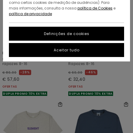
como certos cookies de medição de audiências). Para
mais informações, consulta a nossa
política de Cookies
e
política de privacidade
Definições de cookies
2
1
RECYCLED
RECYCLED
Aceitar tudo
Big Carpenter Denim Y
Pizza
Calças estilo carpinteiro Azul
Sweatshirt com capuz Cinzento
rapazes 8-16
Rapazes 8-16
28%
46%
€ 80,00
€ 60,00
€ 57,60
€ 32,40
OFERTAS
OFERTAS
DUPLA PROMO 10% EXTRA
DUPLA PROMO 10% EXTRA