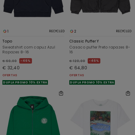
1
2
RECYCLED
RECYCLED
Topo
Classic Puffer Y
Sweatshirt com capuz Azul
Casaco puffer Preto rapazes 8-
Rapazes 8-16
16
46%
46%
€ 60,00
€ 120,00
€ 32,40
€ 64,80
OFERTAS
OFERTAS
DUPLA PROMO 10% EXTRA
DUPLA PROMO 10% EXTRA