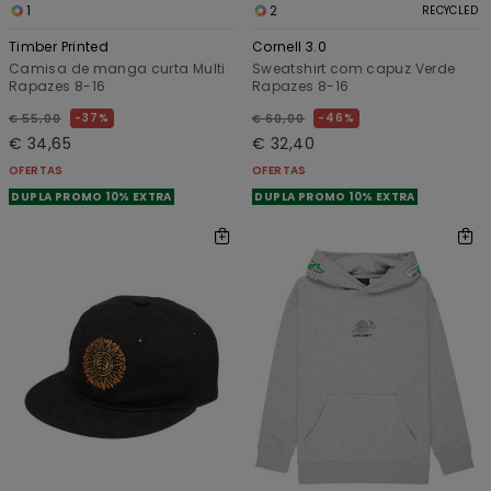
1
2
RECYCLED
Timber Printed
Cornell 3.0
Camisa de manga curta Multi
Sweatshirt com capuz Verde
Rapazes 8-16
Rapazes 8-16
37%
46%
€ 55,00
€ 60,00
€ 34,65
€ 32,40
OFERTAS
OFERTAS
DUPLA PROMO 10% EXTRA
DUPLA PROMO 10% EXTRA