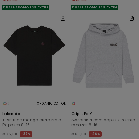
DUPLA PROMO 10% EXTRA
DUPLA PROMO 10% EXTRA
2
1
ORGANIC COTTON
Lakeside
Grip It Po Y
T-shirt de manga curta Preto
Sweatshirt com capuz Cinzento
Rapazes 8-16
rapazes 8-16
37%
46%
€ 25,00
€ 60,00