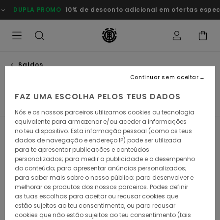
Avançar
0% de desconto adicional em ofertas especiais
Poupa Agora
para
a
seleção
da
grelha
de
produtos
Saldos
Roupa & acessórios menino
Continuar sem aceitar
FAZ UMA ESCOLHA PELOS TEUS DADOS
T-Shirts menino
Camisas Menino
Sweats Menino
Nós e os nossos parceiros utilizamos cookies ou tecnologia
equivalente para armazenar e/ou aceder a informações
no teu dispositivo. Esta informação pessoal (como os teus
Filtrar e Ordenar
115
Resultados
dados de navegação e endereço IP) pode ser utilizada
para te apresentar publicações e conteúdos
Avançar
Avançar
personalizados; para medir a publicidade e o desempenho
para
para
do conteúdo; para apresentar anúncios personalizados;
procurar
ordenar
critérios
por
para saber mais sobre o nosso público; para desenvolver e
de
melhorar os produtos dos nossos parceiros. Podes definir
filtragem
as tuas escolhas para aceitar ou recusar cookies que
estão sujeitos ao teu consentimento, ou para recusar
cookies que não estão sujeitos ao teu consentimento (tais