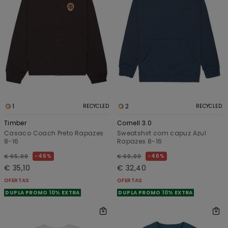
1
2
RECYCLED
RECYCLED
Timber
Cornell 3.0
Casaco Coach Preto Rapazes
Sweatshirt com capuz Azul
8-16
Rapazes 8-16
46%
46%
€ 65,00
€ 60,00
€ 35,10
€ 32,40
OFERTAS
OFERTAS
DUPLA PROMO 10% EXTRA
DUPLA PROMO 10% EXTRA