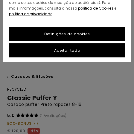
como certos cookies de medição de audiências). Para
mais informações, consulta a nossa
política de Cookies
e
política de privacidade
Definições de cookies
Aceitar tudo
Casacos & Blusões
RECYCLED
Classic Puffer Y
Casaco puffer Preto rapazes 8-16
5.0
(1 Avaliações)
ECO-BONUS
€ 120,00
46%