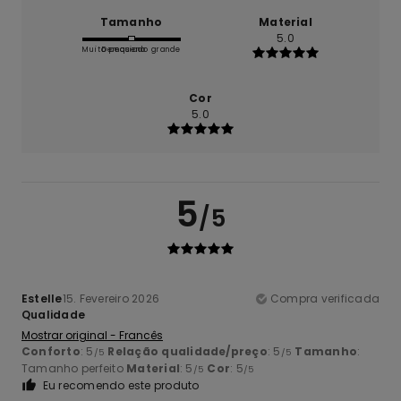
Tamanho
Material
5.0
Muito pequeno
Demasiado grande
Cor
5.0
5
/5
Estelle
15. Fevereiro 2026
Compra verificada
Qualidade
Mostrar original - Francês
Conforto
: 5
Relação qualidade/preço
: 5
Tamanho
:
/5
/5
Tamanho perfeito
Material
: 5
Cor
: 5
/5
/5
Eu recomendo este produto