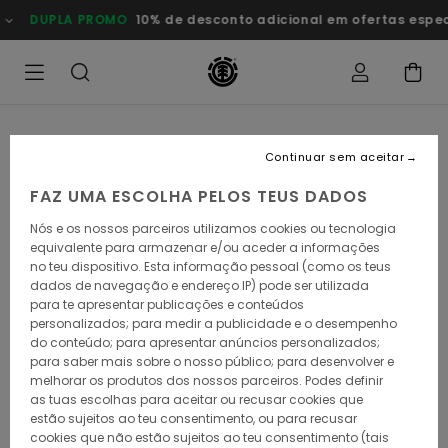
Avançar
DUPLA PROMO
10% de desconto adicional em ofertas esp
para
a
informação
do
produto
Continuar sem aceitar
FAZ UMA ESCOLHA PELOS TEUS DADOS
Nós e os nossos parceiros utilizamos cookies ou tecnologia
equivalente para armazenar e/ou aceder a informações
no teu dispositivo. Esta informação pessoal (como os teus
dados de navegação e endereço IP) pode ser utilizada
para te apresentar publicações e conteúdos
personalizados; para medir a publicidade e o desempenho
do conteúdo; para apresentar anúncios personalizados;
para saber mais sobre o nosso público; para desenvolver e
melhorar os produtos dos nossos parceiros. Podes definir
as tuas escolhas para aceitar ou recusar cookies que
estão sujeitos ao teu consentimento, ou para recusar
cookies que não estão sujeitos ao teu consentimento (tais