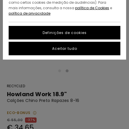
como certos cookies de medição de audiências). Para
mais informações, consulta a nossa
política de Cookies
e
política de privacidade
Definições de cookies
Aceitar tudo
RECYCLED
Howland Work 18.9"
Calções Chino Preto Rapazes 8-16
ECO-BONUS
€ 55,00
37%
€ 34,65