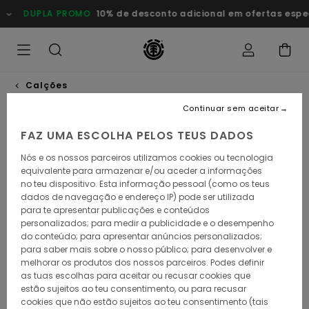
Avançar
DUPLA PROMO
10% de desconto adicional em ofertas especia
para
a
informação
do
produto
Calções
Continuar sem aceitar
FAZ UMA ESCOLHA PELOS TEUS DADOS
Nós e os nossos parceiros utilizamos cookies ou tecnologia
equivalente para armazenar e/ou aceder a informações
no teu dispositivo. Esta informação pessoal (como os teus
dados de navegação e endereço IP) pode ser utilizada
para te apresentar publicações e conteúdos
personalizados; para medir a publicidade e o desempenho
do conteúdo; para apresentar anúncios personalizados;
para saber mais sobre o nosso público; para desenvolver e
melhorar os produtos dos nossos parceiros. Podes definir
as tuas escolhas para aceitar ou recusar cookies que
estão sujeitos ao teu consentimento, ou para recusar
cookies que não estão sujeitos ao teu consentimento (tais