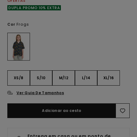
OFERTAS
DUPLA PROMO 10% EXTRA
Frogs
Cor
XS/8
S/10
M/12
L/14
XL/16
Ver Guia De Tamanhos
Adicionar ao cesto
Entrega em casa ou em ponto de