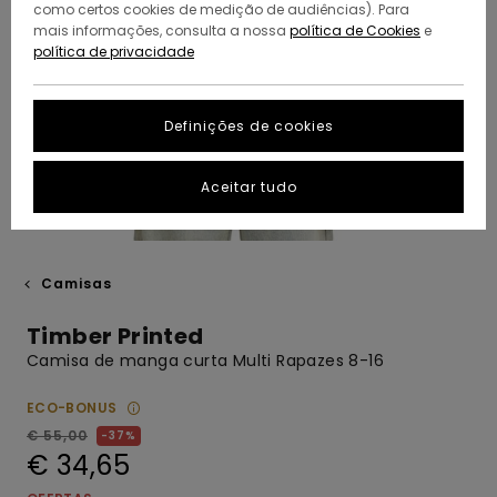
como certos cookies de medição de audiências). Para
mais informações, consulta a nossa
política de Cookies
e
política de privacidade
Definições de cookies
Aceitar tudo
Camisas
Timber Printed
Camisa de manga curta Multi Rapazes 8-16
ECO-BONUS
€ 55,00
37%
€ 34,65