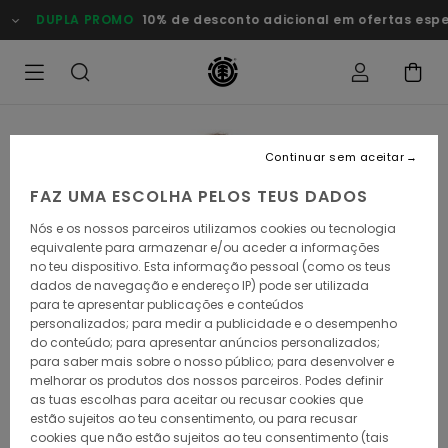
Avançar
DUPLA PROMO
10% de desconto adicional em ofertas especi
para
a
informação
do
produto
Continuar sem aceitar
FAZ UMA ESCOLHA PELOS TEUS DADOS
Nós e os nossos parceiros utilizamos cookies ou tecnologia
equivalente para armazenar e/ou aceder a informações
no teu dispositivo. Esta informação pessoal (como os teus
dados de navegação e endereço IP) pode ser utilizada
para te apresentar publicações e conteúdos
personalizados; para medir a publicidade e o desempenho
do conteúdo; para apresentar anúncios personalizados;
para saber mais sobre o nosso público; para desenvolver e
melhorar os produtos dos nossos parceiros. Podes definir
as tuas escolhas para aceitar ou recusar cookies que
estão sujeitos ao teu consentimento, ou para recusar
cookies que não estão sujeitos ao teu consentimento (tais