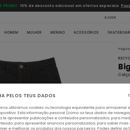
A PROMO
10% de desconto adicional em ofertas especiais
Pou
AJUDA
CAR
HOMEM
MULHER
MENINO
ACESSÓRIOS
SKATEBOA
Página 
RECYC
Bi
Calça
4.5
ECO-
HA PELOS TEUS DADOS
C
€ 75,
€ 4
iros utilizamos cookies ou tecnologia equivalente para armazenar 
spositivo. Esta informação pessoal (como os teus dados de navega
ra te apresentar publicações e conteúdos personalizados; para medi
Paga 
eúdo; para apresentar anúncios personalizados; para saber mais 
lver e melhorar os produtos dos nossos parceiros. Podes definir as 