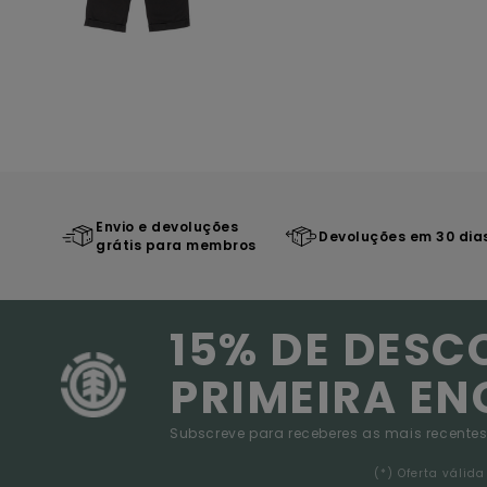
Envio e devoluções
Devoluções em 30 dia
grátis para membros
15% DE DESC
PRIMEIRA E
Subscreve para receberes as mais recentes
(*) Oferta váli