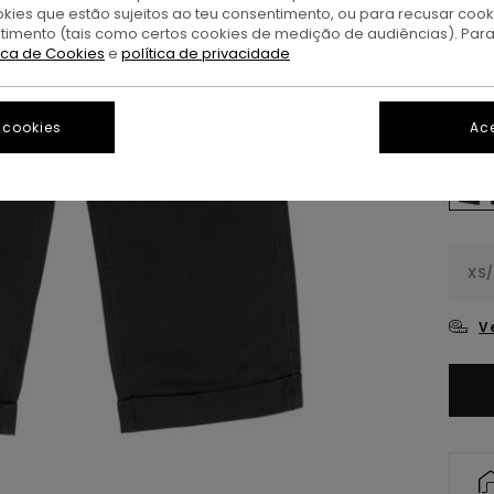
OFER
okies que estão sujeitos ao teu consentimento, ou para recusar coo
DUPL
ntimento (tais como certos cookies de medição de audiências). Par
tica de Cookies
e
política de privacidade
F
Cor
 cookies
Ace
XS/
V