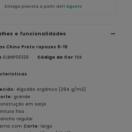
Entrega prevista a partir de
11 Agosto
alhes e funcionalidades
as Chino Preto rapazes 8-16
o
ELBNP00129
Código de Cor
fbk
cterísticas
ecido:
Algodão orgânico [294 g/m2]
orte:
grande
onstrução em sarja
intura fixa
ancho regular
erna com
Corte:
largo