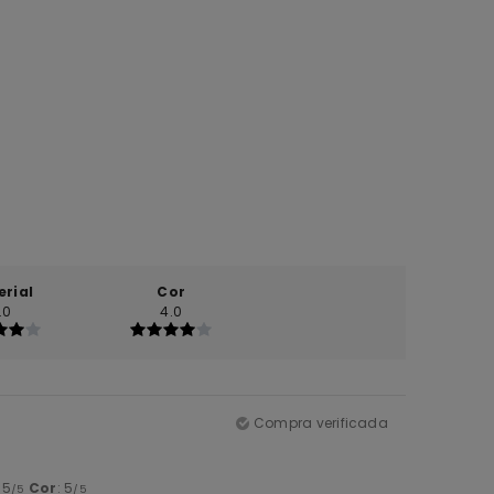
erial
Cor
.0
4.0
Compra verificada
: 5
Cor
: 5
/5
/5