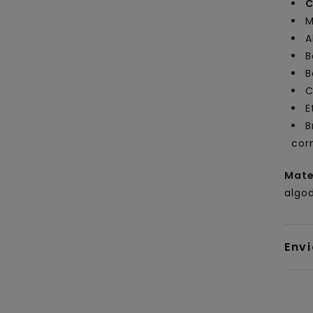
C
M
A
B
B
C
E
B
cor
Mate
algo
Env