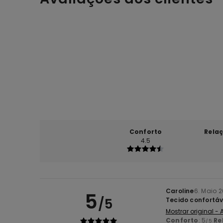
Conforto
Rela
4.5
Caroline
6. Maio 
5
/5
Tecido confortáv
Mostrar original -
Conforto
: 5
Re
/5