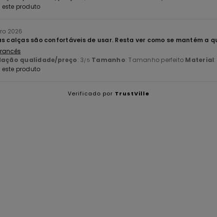
este produto
iro 2026
as calças são confortáveis de usar. Resta ver como se mantém a q
 Francês
lação qualidade/preço
: 3
Tamanho
: Tamanho perfeito
Material
:
/5
este produto
Verificado por
TrustVille