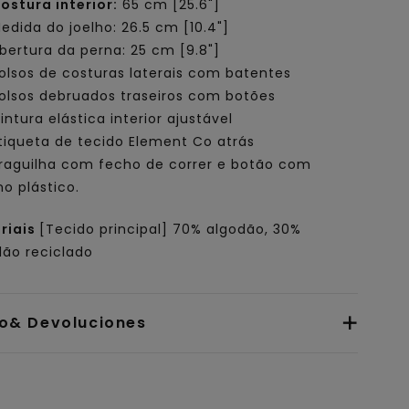
ostura interior:
65 cm [25.6"]
edida do joelho: 26.5 cm [10.4"]
bertura da perna: 25 cm [9.8"]
olsos de costuras laterais com batentes
olsos debruados traseiros com botões
intura elástica interior ajustável
tiqueta de tecido Element Co atrás
raguilha com fecho de correr e botão com
no plástico.
riais
[Tecido principal] 70% algodão, 30%
dão reciclado
io& Devoluciones