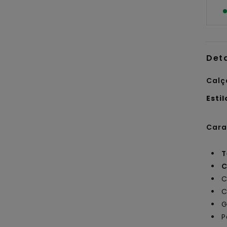
Det
Calç
Estil
Cara
T
C
C
C
G
P