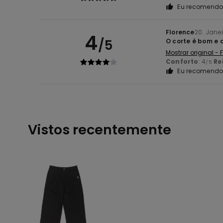
Eu recomendo 
Florence
20. Jane
4
/5
O corte é bom e 
Mostrar original -
Conforto
: 4
Re
/5
Eu recomendo 
Vistos recentemente