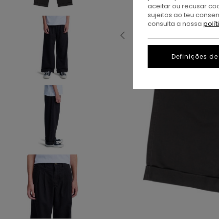
aceitar ou recusar co
sujeitos ao teu conse
consulta a nossa
polí
Definições de