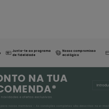
Junta-te ao programa
Nosso compromisso
s
de fidelidade
ecológico
ONTO NA TUA
NCOMENDA*
 novidades e ofertas exclusivas.
da para novos membros - As condições completas são descritas no e-mai