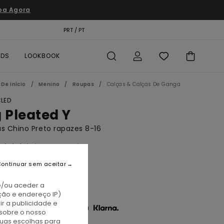
pa Agora
TÃO PRESENTE
PRT / PT
LOCALIZADOR DE LOJAS
RDS
LOOKBOOK
De Início
Menino
Roupas
Calças & Calças De Ganga
LED
g Pleated Y
s Chino Preto rapazes 8-16
(2 Avaliações)
BONUS
ontinuar sem aceitar
00
37%
7,25
e/ou aceder a
ção e endereço IP)
r a publicidade e
3 x € 15,75 sem juros com a
sobre o nosso
tuas escolhas para