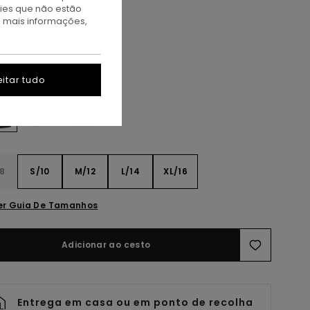
TAS
kies que não estão
A PROMO 10% EXTRA
a mais informações,
lint Black
itar tudo
8
S/10
M/12
L/14
XL/16
er Guia De Tamanhos
Adicionar ao cesto
Entrega em casa ou em ponto de recolha