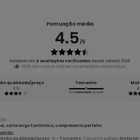
Pontuação média
4.5
/5
baseado em
2 avaliações verificadas
desde Janeiro 2026
100% dos nossos clientes recomendam este produto
ção qualidade/preço
Tamanho
Mat
3.5
4
Muito pequeno
Demasiado grande
2026
el, corte largo fantástico, comprimento perfeito
 Alemão
lação qualidade/preço
: 4
Tamanho
: Tamanho perfeito
Material
/5