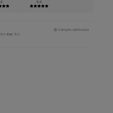
.0
5.0
Compra verificada
: 5
Cor
: 5
/5
/5