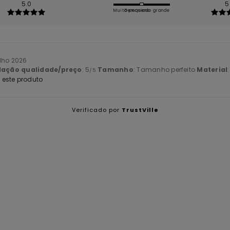
5.0
5
Muito pequeno
Demasiado grande
ulho 2026
lação qualidade/preço
: 5
Tamanho
: Tamanho perfeito
Material
/5
este produto
Verificado por
TrustVille