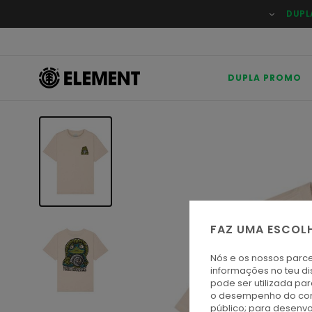
Avançar
DUPL
para
a
informação
do
produto
DUPLA PROMO
FAZ UMA ESCOL
Nós e os nossos parce
informações no teu di
pode ser utilizada pa
o desempenho do cont
público; para desenvo