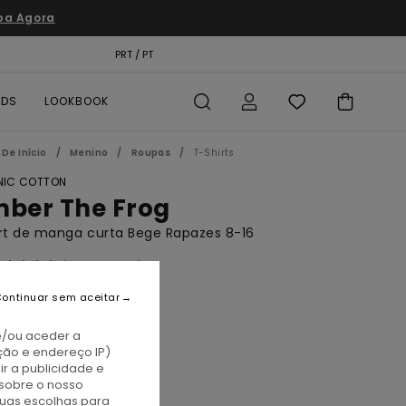
pa Agora
TÃO PRESENTE
PRT / PT
LOCALIZADOR DE LOJAS
RDS
LOOKBOOK
De Início
Menino
Roupas
T-Shirts
IC COTTON
mber The Frog
rt de manga curta Bege Rapazes 8-16
(1 Avaliações)
BONUS
ontinuar sem aceitar
00
37%
5,75
e/ou aceder a
ção e endereço IP)
TAS
r a publicidade e
sobre o nosso
A PROMO 10% EXTRA
tuas escolhas para