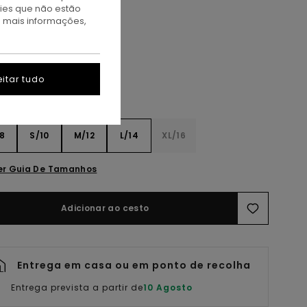
kies que não estão
a mais informações,
at Milk
itar tudo
8
S/10
M/12
L/14
XL/16
er Guia De Tamanhos
Adicionar ao cesto
Entrega em casa ou em ponto de recolha
Entrega prevista a partir de
10 Agosto