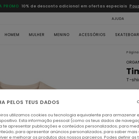
A PROMO
10% de desconto adicional em ofertas especiais
Pou
AJUDA
CAR
HOMEM
MULHER
MENINO
ACESSÓRIOS
SKATEBOA
Página 
ORGAN
Ti
T-shi
5.0
ECO-
HA PELOS TEUS DADOS
C
€ 25,
€ 1
iros utilizamos cookies ou tecnologia equivalente para armazenar 
spositivo. Esta informação pessoal (como os teus dados de navega
OFER
ra te apresentar publicações e conteúdos personalizados; para medi
eúdo; para apresentar anúncios personalizados; para saber mais 
DUPL
lver e melhorar os produtos dos nossos parceiros. Podes definir as 