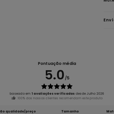
Mate
Env
Pontuação média
5.0
/5
baseado em
1 avaliações verificadas
desde Julho 2026
100% dos nossos clientes recomendam este produto
ção qualidade/preço
Tamanho
Mat