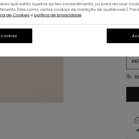
okies que estão sujeitos ao teu consentimento, ou para recusar coo
ntimento (tais como certos cookies de medição de audiências). Par
O
Cor
tica de Cookies
e
política de privacidade
 cookies
Ace
XS/
V