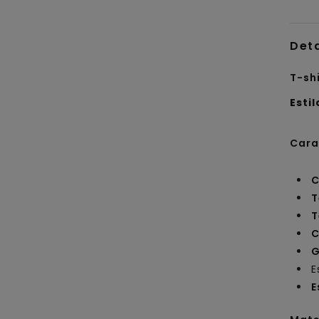
Det
T-sh
Estil
Cara
C
T
T
C
G
E
E