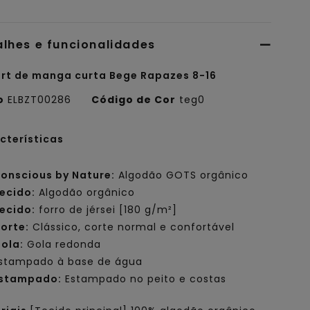
alhes e funcionalidades
irt de manga curta Bege Rapazes 8-16
o
ELBZT00286
Código de Cor
teg0
cterísticas
onscious by Nature:
Algodão GOTS orgânico
ecido:
Algodão orgânico
ecido:
forro de jérsei [180 g/m²]
orte:
Clássico, corte normal e confortável
ola:
Gola redonda
stampado à base de água
stampado:
Estampado no peito e costas