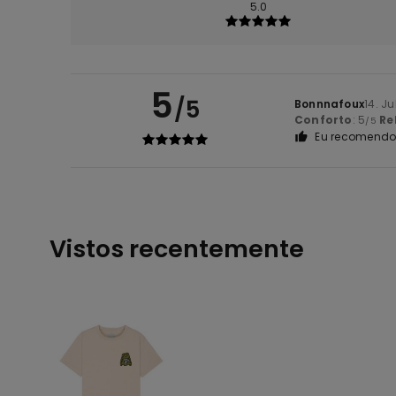
5.0
5
/5
Bonnnafoux
14. J
Conforto
: 5
Re
/5
Eu recomendo 
Vistos recentemente