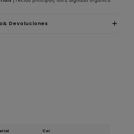
riais
[Tecido principal] 100% algodão orgânico
io& Devoluciones
erial
Cor