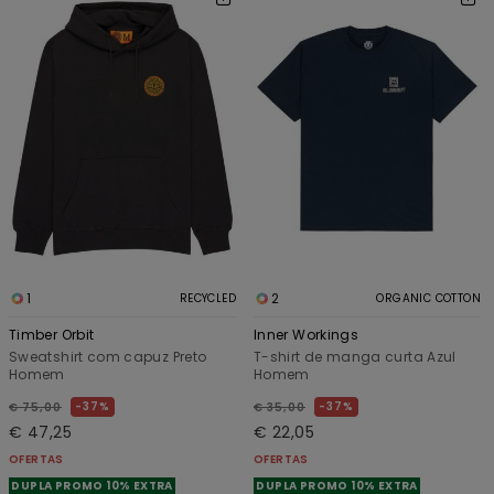
1
2
RECYCLED
ORGANIC COTTON
Timber Orbit
Inner Workings
Sweatshirt com capuz Preto
T-shirt de manga curta Azul
Homem
Homem
37%
37%
€ 75,00
€ 35,00
€ 47,25
€ 22,05
OFERTAS
OFERTAS
DUPLA PROMO 10% EXTRA
DUPLA PROMO 10% EXTRA