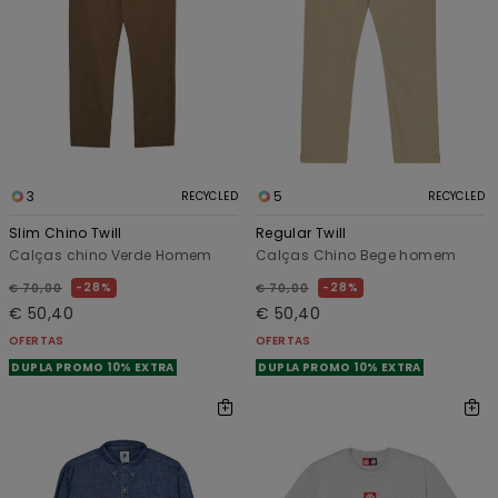
3
5
RECYCLED
RECYCLED
Slim Chino Twill
Regular Twill
Calças chino Verde Homem
Calças Chino Bege homem
28%
28%
€ 70,00
€ 70,00
€ 50,40
€ 50,40
OFERTAS
OFERTAS
DUPLA PROMO 10% EXTRA
DUPLA PROMO 10% EXTRA