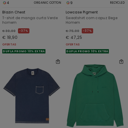
4
9
ORGANIC COTTON
RECYCLED
Blazin Chest
Lowcase Pigment
T-shirt de manga curta Verde
Sweatshirt com capuz Bege
homem
Homem
37%
37%
€ 30,00
€ 75,00
€ 18,90
€ 47,25
OFERTAS
OFERTAS
DUPLA PROMO 10% EXTRA
DUPLA PROMO 10% EXTRA