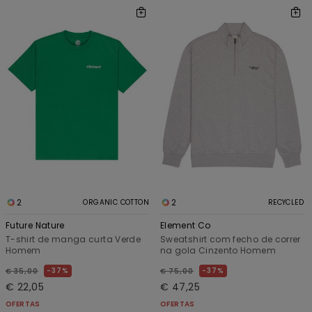
2
2
ORGANIC COTTON
RECYCLED
Future Nature
Element Co
T-shirt de manga curta Verde
Sweatshirt com fecho de correr
Homem
na gola Cinzento Homem
37%
37%
€ 35,00
€ 75,00
€ 22,05
€ 47,25
OFERTAS
OFERTAS