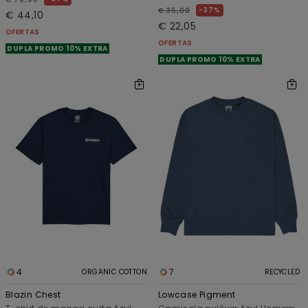
37%
€ 35,00
€ 44,10
€ 22,05
OFERTAS
OFERTAS
DUPLA PROMO 10% EXTRA
DUPLA PROMO 10% EXTRA
4
7
ORGANIC COTTON
RECYCLED
Blazin Chest
Lowcase Pigment