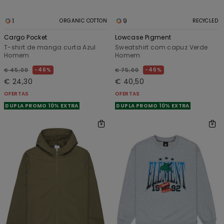
1
9
ORGANIC COTTON
RECYCLED
Cargo Pocket
Lowcase Pigment
T-shirt de manga curta Azul
Sweatshirt com capuz Verde
Homem
Homem
46%
46%
€ 45,00
€ 75,00
€ 24,30
€ 40,50
OFERTAS
OFERTAS
DUPLA PROMO 10% EXTRA
DUPLA PROMO 10% EXTRA