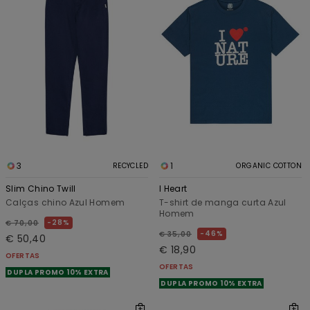
3
1
RECYCLED
ORGANIC COTTON
Slim Chino Twill
I Heart
Calças chino Azul Homem
T-shirt de manga curta Azul
Homem
28%
€ 70,00
46%
€ 35,00
€ 50,40
€ 18,90
OFERTAS
OFERTAS
DUPLA PROMO 10% EXTRA
DUPLA PROMO 10% EXTRA