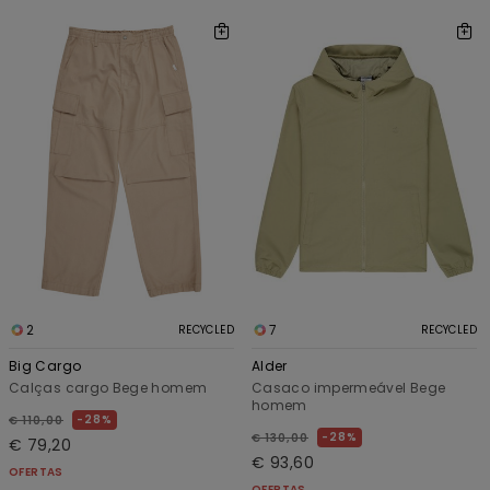
2
7
RECYCLED
RECYCLED
Big Cargo
Alder
Calças cargo Bege homem
Casaco impermeável Bege
homem
28%
€ 110,00
28%
€ 130,00
€ 79,20
€ 93,60
OFERTAS
OFERTAS