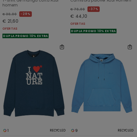
T-shirt de manga curta Azul
Camisola pulôver Azul Homem
homem
37%
€ 70,00
28%
€ 30,00
€ 44,10
€ 21,60
OFERTAS
OFERTAS
DUPLA PROMO 10% EXTRA
DUPLA PROMO 10% EXTRA
1
9
RECYCLED
RECYCLED