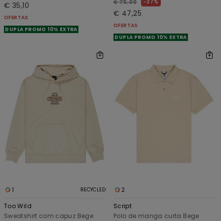
37%
€ 75,00
€ 35,10
€ 47,25
OFERTAS
OFERTAS
DUPLA PROMO 10% EXTRA
DUPLA PROMO 10% EXTRA
1
2
RECYCLED
Too Wild
Script
Sweatshirt com capuz Bege
Polo de manga curta Bege