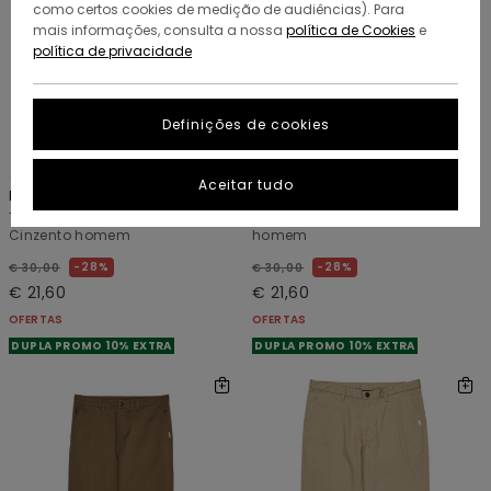
como certos cookies de medição de audiências). Para
mais informações, consulta a nossa
política de Cookies
e
política de privacidade
Definições de cookies
12
12
ORGANIC COTTON
ORGANIC COTTON
Aceitar tudo
Icon Label Pocket
Icon Label Pocket
T-shirt de manga curta
T-shirt de manga curta Azul
Cinzento homem
homem
28%
28%
€ 30,00
€ 30,00
€ 21,60
€ 21,60
OFERTAS
OFERTAS
DUPLA PROMO 10% EXTRA
DUPLA PROMO 10% EXTRA