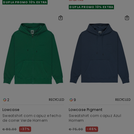
DUPLA PROMO 10% EXTRA
DUPLA PROMO 10% EXTRA
2
9
RECYCLED
RECYCLED
Lowcase
Lowcase Pigment
Sweatshirt com capuz e fecho
Sweatshirt com capuz Azul
de correr Verde Homem
Homem
37%
46%
€ 80,00
€ 75,00