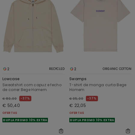
2
2
RECYCLED
ORGANIC COTTON
Lowcase
Swamps
Sweatshirt com capuz e fecho
T-shirt de manga curta Bege
de correr Bege Homem
Homem
37%
37%
€ 80,00
€ 35,00
€ 50,40
€ 22,05
OFERTAS
OFERTAS
DUPLA PROMO 10% EXTRA
DUPLA PROMO 10% EXTRA