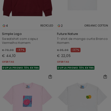
4
2
RECYCLED
ORGANIC COTTON
Simple Logo
Future Nature
Sweatshirt com capuz
T-shirt de manga curta Branco
Vermelho Homem
Homem
37%
37%
€ 70,00
€ 35,00
€ 44,10
€ 22,05
OFERTAS
OFERTAS
DUPLA PROMO 10% EXTRA
DUPLA PROMO 10% EXTRA