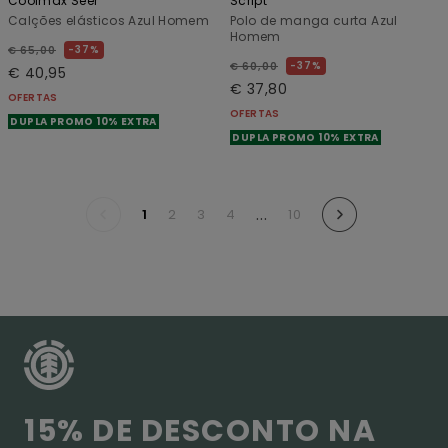
Coolmax Seer
Script
Calções elásticos Azul Homem
Polo de manga curta Azul
Homem
37%
€ 65,00
37%
€ 60,00
€ 40,95
€ 37,80
OFERTAS
OFERTAS
DUPLA PROMO 10% EXTRA
DUPLA PROMO 10% EXTRA
...
1
2
3
4
10
15% DE DESCONTO NA