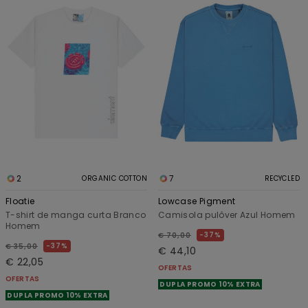
2
7
ORGANIC COTTON
RECYCLED
Floatie
Lowcase Pigment
T-shirt de manga curta Branco
Camisola pulôver Azul Homem
Homem
37%
€ 70,00
37%
€ 35,00
€ 44,10
€ 22,05
OFERTAS
OFERTAS
DUPLA PROMO 10% EXTRA
DUPLA PROMO 10% EXTRA