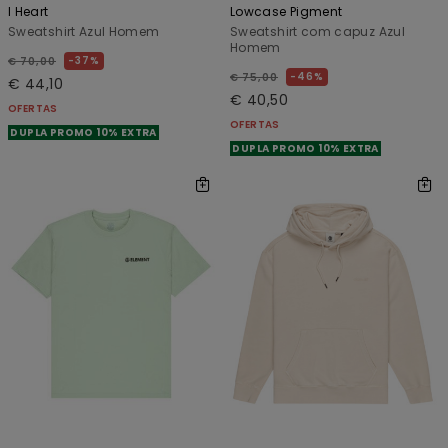
I Heart
Lowcase Pigment
Sweatshirt Azul Homem
Sweatshirt com capuz Azul
Homem
37%
€ 70,00
46%
€ 75,00
€ 44,10
€ 40,50
OFERTAS
OFERTAS
DUPLA PROMO 10% EXTRA
DUPLA PROMO 10% EXTRA