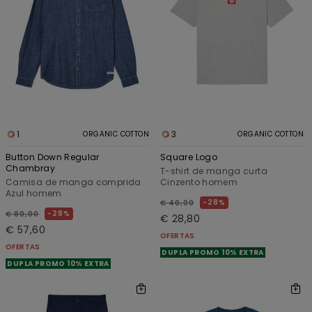
1
3
ORGANIC COTTON
ORGANIC COTTON
Button Down Regular
Square Logo
Chambray
T-shirt de manga curta
Camisa de manga comprida
Cinzento homem
Azul homem
28%
€ 40,00
28%
€ 80,00
€ 28,80
€ 57,60
OFERTAS
OFERTAS
DUPLA PROMO 10% EXTRA
DUPLA PROMO 10% EXTRA