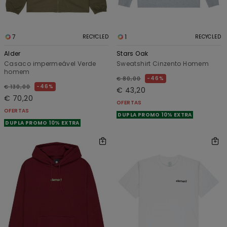
7
1
RECYCLED
RECYCLED
Alder
Stars Oak
Casaco impermeável Verde
Sweatshirt Cinzento Homem
homem
46%
€ 80,00
46%
€ 130,00
€ 43,20
€ 70,20
OFERTAS
OFERTAS
DUPLA PROMO 10% EXTRA
DUPLA PROMO 10% EXTRA