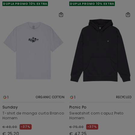
DUPLA PROMO 10% EXTRA
DUPLA PROMO 10% EXTRA
1
1
ORGANIC COTTON
RECYCLED
Sunday
Picnic Po
T-shirt de manga curta Branco
Sweatshirt com capuz Preto
Homem
Homem
37%
37%
€ 40,00
€ 75,00
€ 25,20
€ 47,25