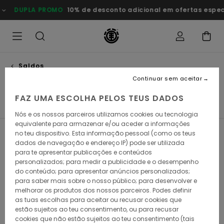
Avançar
10% de desconto adicional em ofertas especiais
Poupa Agora
para
a
seleção
da
grelha
de
produtos
Saldos
Saldos homem
Continuar sem aceitar
FAZ UMA ESCOLHA PELOS TEUS DADOS
T-shirts
Camisas
Calções
Sweats
Calças
Ca
Nós e os nossos parceiros utilizamos cookies ou tecnologia
equivalente para armazenar e/ou aceder a informações
no teu dispositivo. Esta informação pessoal (como os teus
Filtrar e Ordenar
452
Resultados
dados de navegação e endereço IP) pode ser utilizada
para te apresentar publicações e conteúdos
Avançar
Avançar
personalizados; para medir a publicidade e o desempenho
para
para
do conteúdo; para apresentar anúncios personalizados;
procurar
ordenar
critérios
por
para saber mais sobre o nosso público; para desenvolver e
de
melhorar os produtos dos nossos parceiros. Podes definir
filtragem
as tuas escolhas para aceitar ou recusar cookies que
estão sujeitos ao teu consentimento, ou para recusar
cookies que não estão sujeitos ao teu consentimento (tais