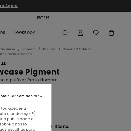
pa Agora
TÃO PRESENTE
PRT / PT
LOCALIZADOR DE LOJAS
RDS
LOOKBOOK
De Início
Homem
Roupas
Sweats E Polares
ats Decote Redondo
LED
wcase Pigment
sola pulôver Preto Homem
(20 Avaliações)
ontinuar sem aceitar
BONUS
00
37%
e/ou aceder a
4,10
ção e endereço IP)
r a publicidade e
sobre o nosso
3 x € 14,70 sem juros com a
tuas escolhas para