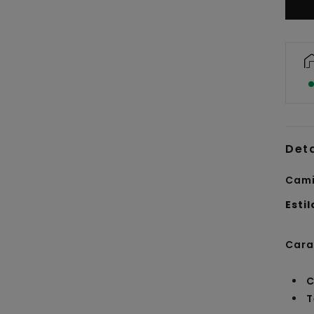
Det
Cami
Estil
Cara
C
T