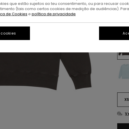
okies que estão sujeitos ao teu consentimento, ou para recusar coo
OFER
ntimento (tais como certos cookies de medição de audiências). Par
DUPL
tica de Cookies
e
política de privacidade
O
Cor
 cookies
Ace
X
V