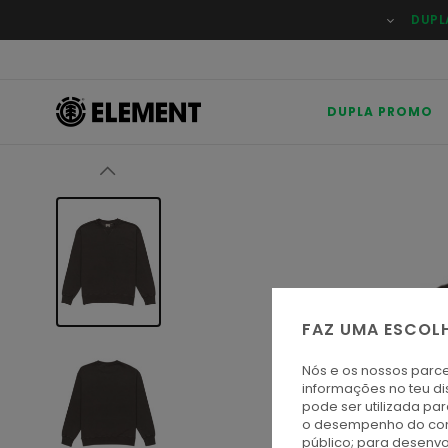
Avançar
DUPL
para
a
informação
do
produto
DUPLA PROMO
FAZ UMA ESCOL
Nós e os nossos parce
informações no teu di
pode ser utilizada pa
o desempenho do cont
público; para desenvo