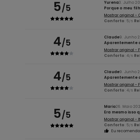
5
Yurena
3. Julho 2
/5
Porque o meu fil
Mostrar original -
Conforto
: 5
Re
/5
4
Claude
9. Junho 
/5
Aparentemente d
Mostrar original -
Conforto
: 4
Re
/5
4
Claude
9. Junho 
/5
Aparentemente de
Mostrar original -
Conforto
: 4
Re
/5
Mario
26. Maio 20
5
/5
Era mesmo isso q
Mostrar original - 
Conforto
: 5
Re
/5
Eu recomendo 