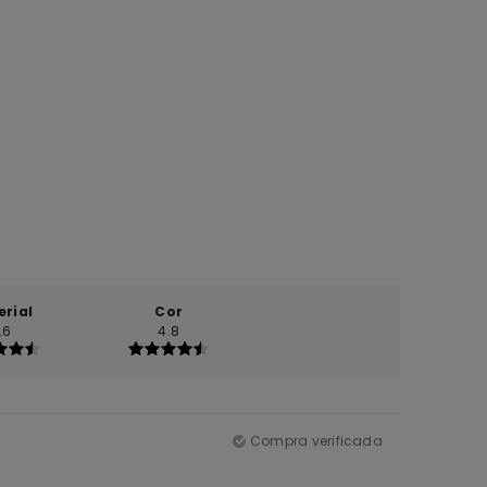
erial
Cor
.6
4.8
Compra verificada