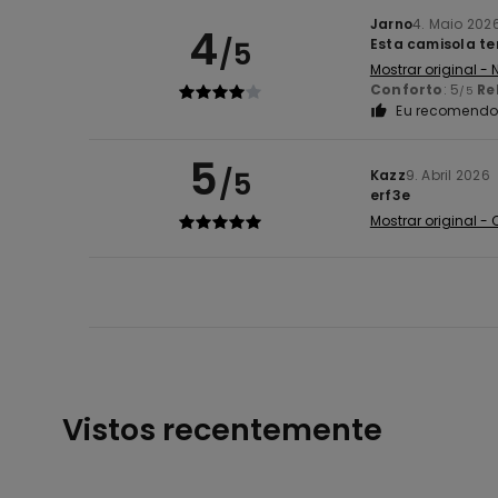
Jarno
4. Maio 202
4
/5
Esta camisola te
Mostrar original -
Conforto
: 5
Re
/5
Eu recomendo 
5
/5
Kazz
9. Abril 2026
erf3e
Mostrar original -
Vistos recentemente