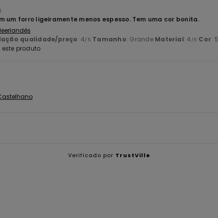
6
m um forro ligeiramente menos espesso. Tem uma cor bonita.
 Neerlandês
lação qualidade/preço
: 4
Tamanho
: Grande
Material
: 4
Cor
: 
/5
/5
este produto
 Castelhano
Verificado por
TrustVille