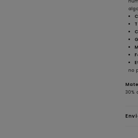
num
alg
C
T
C
G
M
F
E
no 
Mate
30% a
Env