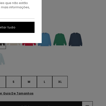
kies que não estão
TAS
a mais informações,
A PROMO 10% EXTRA
ff Black
itar tudo
S
S
M
L
XL
er Guia De Tamanhos