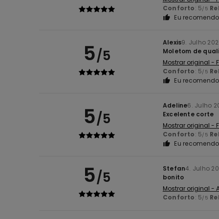
Conforto
: 5
Re
/5
Eu recomendo 
Alexis
9. Julho 20
5
/5
Moletom de qual
Mostrar original -
Conforto
: 5
Re
/5
Eu recomendo 
Adeline
6. Julho 
5
/5
Excelente corte
Mostrar original -
Conforto
: 5
Re
/5
Eu recomendo 
5
Stefan
4. Julho 2
/5
bonito
Mostrar original -
Conforto
: 5
Re
/5