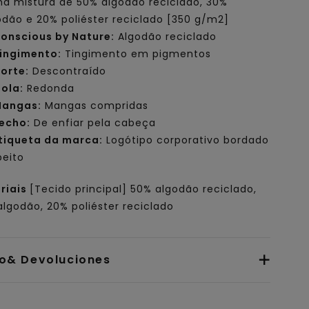
a mistura de 50% algodão reciclado, 30%
odão e 20% poliéster reciclado [350 g/m2]
onscious by Nature:
Algodão reciclado
ingimento:
Tingimento em pigmentos
orte:
Descontraído
ola:
Redonda
angas:
Mangas compridas
echo:
De enfiar pela cabeça
tiqueta da marca:
Logótipo corporativo bordado
peito
riais
[Tecido principal] 50% algodão reciclado,
lgodão, 20% poliéster reciclado
io& Devoluciones