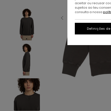
aceitar ou recusar co
sujeitos ao teu conse
consulta a nossa
polí
Definições de