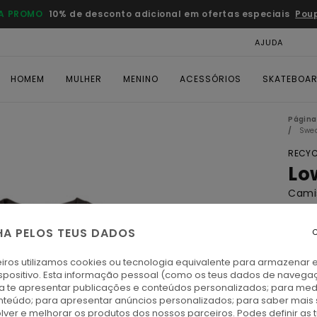
A PROMO
10% de desconto adicional em ofertas especiais
Pou
AJUDA
CAR
HOMEM
MULHER
MENINO
ACESSÓRIOS
SKATEBOA
Página 
Swe
RECYC
Lo
Cami
4.7
HA PELOS TEUS DADOS
C
ECO-
€ 70,
iros utilizamos cookies ou tecnologia equivalente para armazenar 
€ 4
spositivo. Esta informação pessoal (como os teus dados de navega
ra te apresentar publicações e conteúdos personalizados; para medi
eúdo; para apresentar anúncios personalizados; para saber mais 
Paga 
lver e melhorar os produtos dos nossos parceiros. Podes definir as 