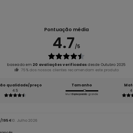
Pontuação média
4.7
/5
baseado em
20 avaliações verificadas
desde Outubro 2025
75% dos nossos clientes recomendam este produto
ção qualidade/preço
Tamanho
Mat
4.5
4
Muito pequeno
Demasiado grande
1/1954
10. Julho 2026
 Francês