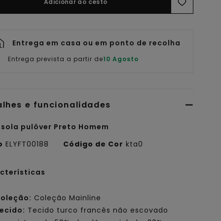
Adicionar ao cesto
Entrega em casa ou em ponto de recolha
Entrega prevista a partir de
10 Agosto
alhes e funcionalidades
sola pulôver Preto Homem
o
ELYFT00188
Código de Cor
kta0
cterísticas
oleção:
Coleção Mainline
ecido:
Tecido turco francês não escovado