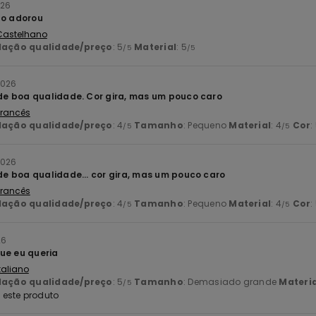
026
ho adorou
 Castelhano
lação qualidade/preço
: 5
Material
: 5
/5
/5
2026
e boa qualidade. Cor gira, mas um pouco caro
 Francês
lação qualidade/preço
: 4
Tamanho
: Pequeno
Material
: 4
Cor
:
/5
/5
2026
 boa qualidade... cor gira, mas um pouco caro
 Francês
lação qualidade/preço
: 4
Tamanho
: Pequeno
Material
: 4
Cor
:
/5
/5
26
ue eu queria
Italiano
lação qualidade/preço
: 5
Tamanho
: Demasiado grande
Materia
/5
este produto