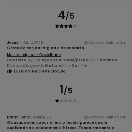
4
/5
Jesus
14. Maio 2026
Compra verificada
Gosto da cor, da largura e do conforto
Mostrar original - Castelhano
Conforto
: 4
Relação qualidade/preço
: 2
Tamanho
:
/5
/5
Demasiado grande
Material
: 4
Cor
: 4
/5
/5
Eu recomendo este produto
1
/5
Ethan John
2. Abril 2026
Compra verificada
O casaco com capuz é fino, o tecido parece de má
qualidade e o acabamento é fraco. Tendo em conta o