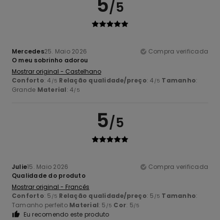
5
/5
Mercedes
25. Maio 2026
Compra verificada
O meu sobrinho adorou
Mostrar original - Castelhano
Conforto
: 4
Relação qualidade/preço
: 4
Tamanho
:
/5
/5
Grande
Material
: 4
/5
5
/5
Julie
15. Maio 2026
Compra verificada
Qualidade do produto
Mostrar original - Francês
Conforto
: 5
Relação qualidade/preço
: 5
Tamanho
:
/5
/5
Tamanho perfeito
Material
: 5
Cor
: 5
/5
/5
Eu recomendo este produto