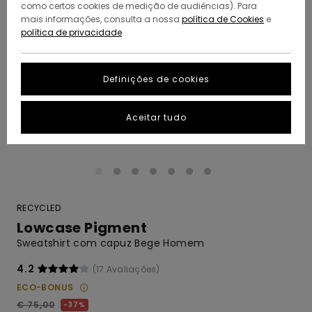
como certos cookies de medição de audiências). Para
mais informações, consulta a nossa
política de Cookies
e
política de privacidade
Definições de cookies
Aceitar tudo
RECYCLED
Lowcase Pigment
Sweatshirt com capuz Bege Homem
4.2
(17 Avaliações)
ECO-BONUS
€ 75,00
37%