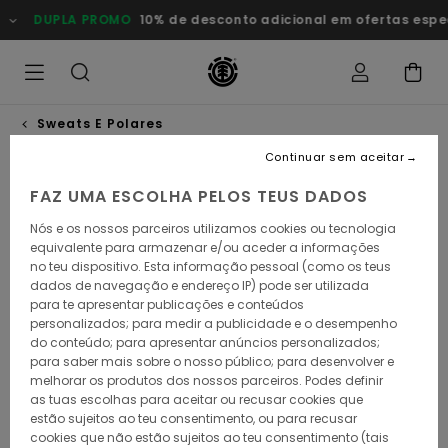
Avançar
DUPLA PROMO
10% de desconto adicional em ofertas especiais
para
a
informação
do
produto
Sweats E Polares
Continuar sem aceitar
FAZ UMA ESCOLHA PELOS TEUS DADOS
Nós e os nossos parceiros utilizamos cookies ou tecnologia
equivalente para armazenar e/ou aceder a informações
no teu dispositivo. Esta informação pessoal (como os teus
dados de navegação e endereço IP) pode ser utilizada
para te apresentar publicações e conteúdos
personalizados; para medir a publicidade e o desempenho
do conteúdo; para apresentar anúncios personalizados;
para saber mais sobre o nosso público; para desenvolver e
melhorar os produtos dos nossos parceiros. Podes definir
as tuas escolhas para aceitar ou recusar cookies que
estão sujeitos ao teu consentimento, ou para recusar
cookies que não estão sujeitos ao teu consentimento (tais