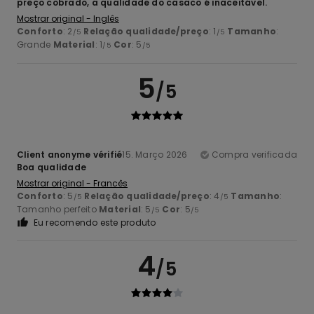
preço cobrado, a qualidade do casaco é inaceitável.
Mostrar original - Inglês
Conforto
: 2
Relação qualidade/preço
: 1
Tamanho
:
/5
/5
Grande
Material
: 1
Cor
: 5
/5
/5
5
/5
Client anonyme vérifié
15. Março 2026
Compra verificada
Boa qualidade
Mostrar original - Francês
Conforto
: 5
Relação qualidade/preço
: 4
Tamanho
:
/5
/5
Tamanho perfeito
Material
: 5
Cor
: 5
/5
/5
Eu recomendo este produto
4
/5