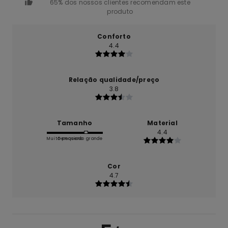
65% dos nossos clientes recomendam este
produto
Conforto
4.4
Relação qualidade/preço
3.8
Tamanho
Material
4.4
Muito pequeno
Demasiado grande
Cor
4.7