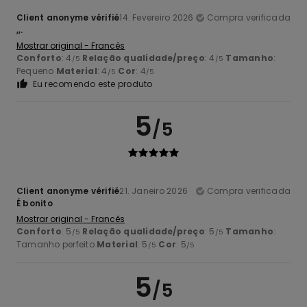
Client anonyme vérifié
14. Fevereiro 2026
Compra verificada
,,.
Mostrar original - Francês
Conforto
: 4
Relação qualidade/preço
: 4
Tamanho
:
/5
/5
Pequeno
Material
: 4
Cor
: 4
/5
/5
Eu recomendo este produto
5
/5
Client anonyme vérifié
21. Janeiro 2026
Compra verificada
É bonito
Mostrar original - Francês
Conforto
: 5
Relação qualidade/preço
: 5
Tamanho
:
/5
/5
Tamanho perfeito
Material
: 5
Cor
: 5
/5
/5
5
/5