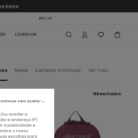
pa Agora
TÃO PRESENTE
PRT / PT
LOCALIZADOR DE LOJAS
RDS
LOOKBOOK
cos
Meias
Carteiras e Cinturos
Ver Tudo
15
Resultados
ontinuar sem aceitar
e/ou aceder a
ção e endereço IP)
r a publicidade e
sobre o nosso
tuas escolhas para