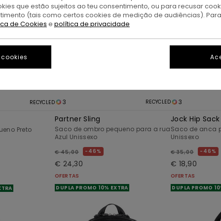
okies que estão sujeitos ao teu consentimento, ou para recusar coo
ntimento (tais como certos cookies de medição de audiências). Par
tica de Cookies
e
política de privacidade
 cookies
Ace
3
3
RECYCLED
RECYCLED
Partner Sling
Jock Hip Sack
Saco de ombro pequeno para a rua
Saco de anca 
eno Preto
Azul Unissexo
Unissexo
46%
46%
€ 45,00
€ 35,00
€ 24,30
€ 18,90
OFERTAS
OFERTAS
DUPLA PROMO 10% EXTRA
DUPLA PROMO 10
XTRA