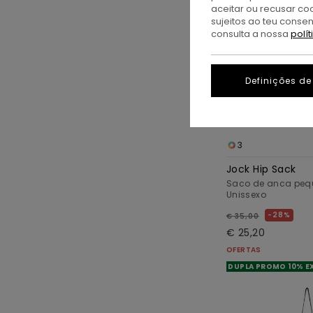
aceitar ou recusar co
sujeitos ao teu conse
consulta a nossa
polí
Definições de
3
Jock Hip Sack
Saco de anca pequ
Unissexo
28%
€ 35,00
€ 25,20
OFERTAS
DUPLA PROMO 10% E