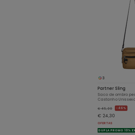
3
Partner Sling
Saco de ombro pe
Castanho Unissex
46%
€ 45,00
€ 24,30
OFERTAS
DUPLA PROMO 10% E