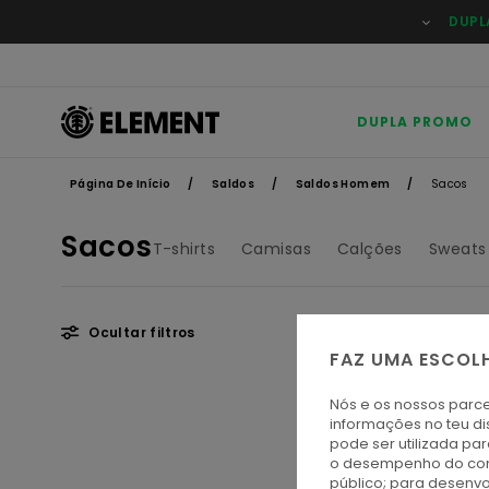
Avançar
DUPL
para
a
seleção
da
grelha
de
DUPLA PROMO
produtos
Página De Início
Saldos
Saldos Homem
Sacos
Sacos
T-shirts
Camisas
Calções
Sweats
Ocultar filtros
FAZ UMA ESCOL
Avançar
Avançar
Nós e os nossos parce
para
para
informações no teu di
procurar
ordenar
pode ser utilizada pa
critérios
por
de
o desempenho do cont
filtragem
público; para desenvo