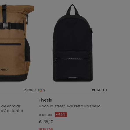
2
RECYCLED
RECYCLED
Thesis
 de enrolar
Mochila street leve Preto Unissexo
ate Castanho
46%
€ 65,00
€ 35,10
OFERTAS