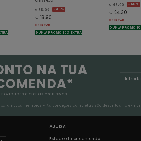
Unissexo
46%
€ 45,00
46%
€ 35,00
€ 24,30
€ 18,90
OFERTAS
OFERTAS
DUPLA PROMO 10
XTRA
DUPLA PROMO 10% EXTRA
ONTO NA TUA
NCOMENDA*
 novidades e ofertas exclusivas.
da para novos membros - As condições completas são descritas no e-mai
AJUDA
Estado da encomenda