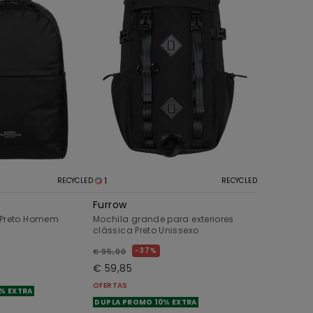
1
RECYCLED
RECYCLED
Furrow
 Preto Homem
Mochila grande para exteriores
clássica Preto Unissexo
37%
€ 95,00
€ 59,85
OFERTAS
% EXTRA
DUPLA PROMO 10% EXTRA