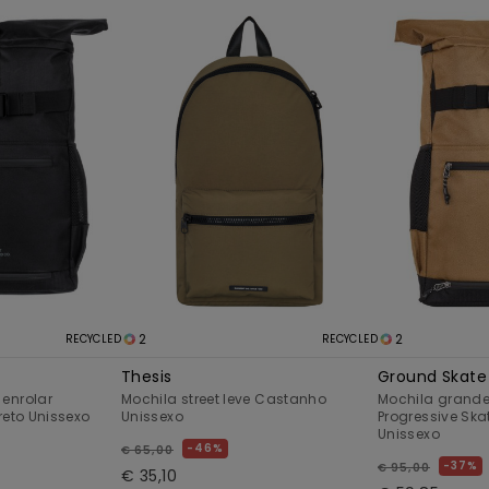
2
2
RECYCLED
RECYCLED
Thesis
Ground Skate
enrolar
Mochila street leve Castanho
Mochila grande
reto Unissexo
Unissexo
Progressive Sk
Unissexo
46%
€ 65,00
37%
€ 95,00
€ 35,10