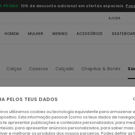
A PROMO
10% de desconto adicional em ofertas especiais
Pou
AJUDA
CAR
HOMEM
MULHER
MENINO
ACESSÓRIOS
SKATEBOA
Calças
Casacos
Calçado
Chapéus & Bonés
Sa
HA PELOS TEUS DADOS
C
iros utilizamos cookies ou tecnologia equivalente para armazenar 
spositivo. Esta informação pessoal (como os teus dados de navega
ra te apresentar publicações e conteúdos personalizados; para medi
eúdo; para apresentar anúncios personalizados; para saber mais 
lver e melhorar os produtos dos nossos parceiros. Podes definir as 