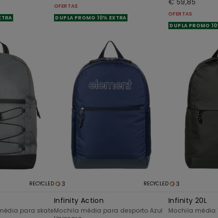
€ 59,85
OFERTAS
OFERTAS
XTRA
DUPLA PROMO 10% EXTRA
DUPLA PROMO 10
3
3
RECYCLED
RECYCLED
Infinity Action
Infinity 20L
média para skate
Mochila média para desporto Azul
Mochila média