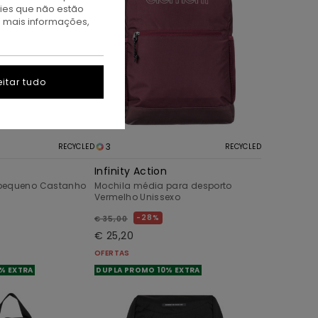
kies que não estão
a mais informações,
itar tudo
3
RECYCLED
RECYCLED
Infinity Action
pequeno Castanho
Mochila média para desporto
Vermelho Unissexo
28%
€ 35,00
€ 25,20
OFERTAS
% EXTRA
DUPLA PROMO 10% EXTRA