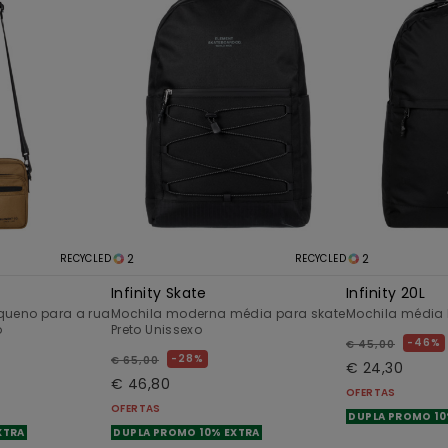
2
2
RECYCLED
RECYCLED
Infinity Skate
Infinity 20L
queno para a rua
Mochila moderna média para skate
Mochila média
o
Preto Unissexo
46%
€ 45,00
28%
€ 65,00
€ 24,30
€ 46,80
OFERTAS
OFERTAS
DUPLA PROMO 10
XTRA
DUPLA PROMO 10% EXTRA