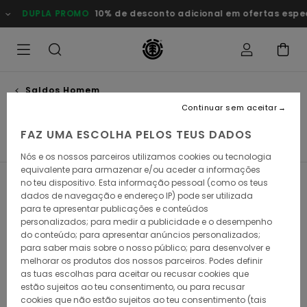
Avançar
 PROMO
10% de desconto adicional em ofertas especiais
Poup
para
a
seleção
da
grelha
de
produtos
Saldos Homem
Camisas
Continuar sem aceitar
FAZ UMA ESCOLHA PELOS TEUS DADOS
s
Camisas
Calções
Sweats
Calças
Casacos
Nós e os nossos parceiros utilizamos cookies ou tecnologia
equivalente para armazenar e/ou aceder a informações
no teu dispositivo. Esta informação pessoal (como os teus
Filtrar e Ordenar
28
Resultados
dados de navegação e endereço IP) pode ser utilizada
para te apresentar publicações e conteúdos
Avançar
Avançar
personalizados; para medir a publicidade e o desempenho
para
para
procurar
ordenar
do conteúdo; para apresentar anúncios personalizados;
critérios
por
para saber mais sobre o nosso público; para desenvolver e
de
melhorar os produtos dos nossos parceiros. Podes definir
filtragem
as tuas escolhas para aceitar ou recusar cookies que
estão sujeitos ao teu consentimento, ou para recusar
cookies que não estão sujeitos ao teu consentimento (tais