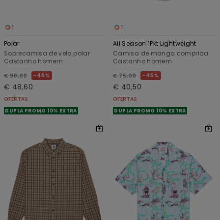
1
1
Polar
All Season 1Pkt Lightweight
Sobrecamisa de velo polar
Camisa de manga comprida
Castanho homem
Castanho homem
46%
46%
€ 90,00
€ 75,00
€ 48,60
€ 40,50
OFERTAS
OFERTAS
DUPLA PROMO 10% EXTRA
DUPLA PROMO 10% EXTRA