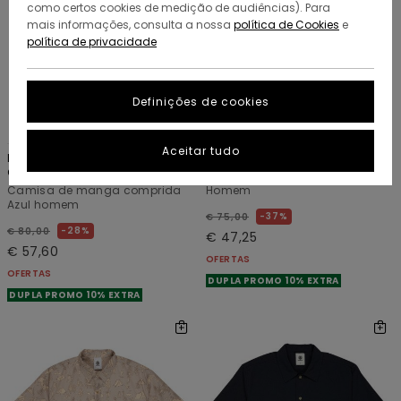
como certos cookies de medição de audiências). Para
mais informações, consulta a nossa
política de Cookies
e
política de privacidade
Definições de cookies
1
1
ORGANIC COTTON
RECYCLED
Aceitar tudo
Button Down Regular
Peace Camo
Chambray
Camisa de manga curta Bege
Camisa de manga comprida
Homem
Azul homem
37%
€ 75,00
28%
€ 80,00
€ 47,25
€ 57,60
OFERTAS
OFERTAS
DUPLA PROMO 10% EXTRA
DUPLA PROMO 10% EXTRA