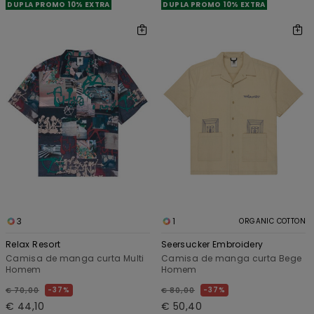
DUPLA PROMO 10% EXTRA
DUPLA PROMO 10% EXTRA
3
1
ORGANIC COTTON
Relax Resort
Seersucker Embroidery
Camisa de manga curta Multi
Camisa de manga curta Bege
Homem
Homem
37%
37%
€ 70,00
€ 80,00
€ 44,10
€ 50,40