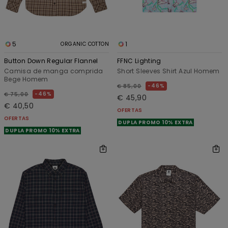
5
1
ORGANIC COTTON
Button Down Regular Flannel
FFNC Lighting
Camisa de manga comprida
Short Sleeves Shirt Azul Homem
Bege Homem
46%
€ 85,00
46%
€ 75,00
€ 45,90
€ 40,50
OFERTAS
OFERTAS
DUPLA PROMO 10% EXTRA
DUPLA PROMO 10% EXTRA