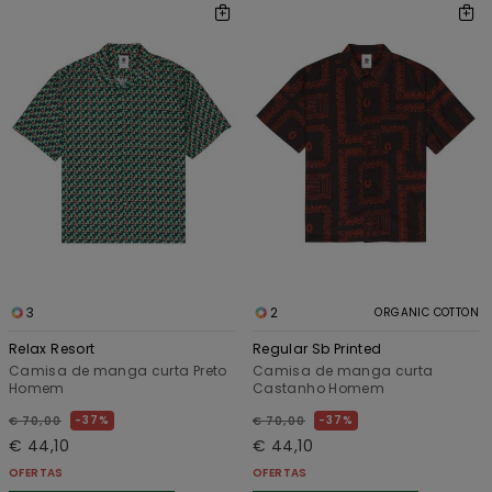
3
2
ORGANIC COTTON
Relax Resort
Regular Sb Printed
Camisa de manga curta Preto
Camisa de manga curta
Homem
Castanho Homem
37%
37%
€ 70,00
€ 70,00
€ 44,10
€ 44,10
OFERTAS
OFERTAS