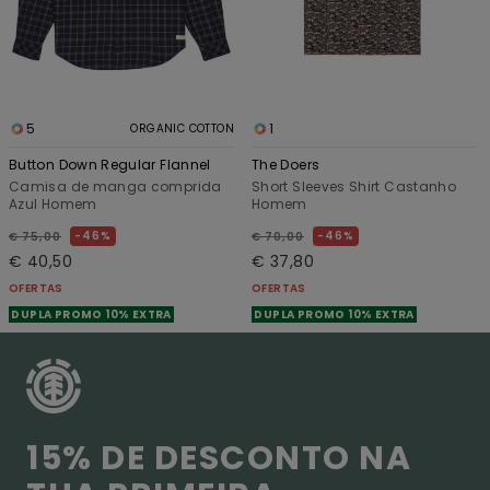
5
1
ORGANIC COTTON
Button Down Regular Flannel
The Doers
Camisa de manga comprida
Short Sleeves Shirt Castanho
Azul Homem
Homem
46%
46%
€ 75,00
€ 70,00
€ 40,50
€ 37,80
OFERTAS
OFERTAS
DUPLA PROMO 10% EXTRA
DUPLA PROMO 10% EXTRA
15% DE DESCONTO NA