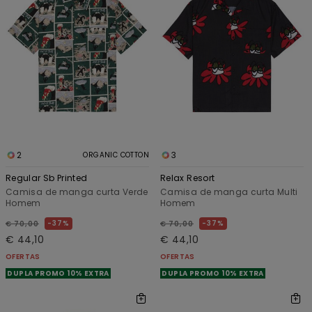
2
3
ORGANIC COTTON
Regular Sb Printed
Relax Resort
Camisa de manga curta Verde
Camisa de manga curta Multi
Homem
Homem
37%
37%
€ 70,00
€ 70,00
€ 44,10
€ 44,10
OFERTAS
OFERTAS
DUPLA PROMO 10% EXTRA
DUPLA PROMO 10% EXTRA