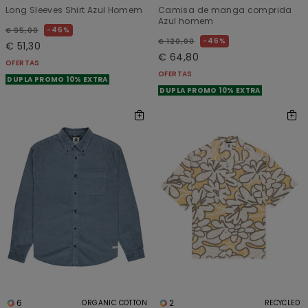
Long Sleeves Shirt Azul Homem
Camisa de manga comprida
Azul homem
46%
€ 95,00
46%
€ 120,00
€ 51,30
€ 64,80
OFERTAS
OFERTAS
DUPLA PROMO 10% EXTRA
DUPLA PROMO 10% EXTRA
6
2
ORGANIC COTTON
RECYCLED