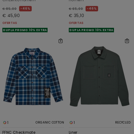
46%
46%
€ 85,00
€ 65,00
€ 45,90
€ 35,10
OFERTAS
OFERTAS
DUPLA PROMO 10% EXTRA
DUPLA PROMO 10% EXTRA
1
1
ORGANIC COTTON
RECYCLED
FFNC Checkmate
Liner