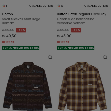
1
6
ORGANIC COTTON
ORGANIC COTTON
Cotton
Button Down Regular Corduroy
Short Sleeves Shirt Bege
Camisa de bombazina
Homem
Vermelho homem
46%
46%
€ 75,00
€ 85,00
€ 40,50
€ 45,90
OFERTAS
OFERTAS
DUPLA PROMO 10% EXTRA
DUPLA PROMO 10% EXTRA