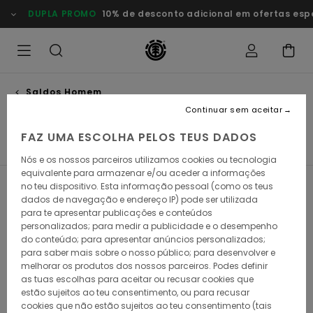
Avançar
DUPLA PROMO
10% de desconto adicional em ofertas esp
para
a
seleção
da
grelha
de
produtos
Saldos Homem
Calças
Continuar sem aceitar
FAZ UMA ESCOLHA PELOS TEUS DADOS
s
Calças
Casacos
Calçado
Chapéus & Bonés
S
Nós e os nossos parceiros utilizamos cookies ou tecnologia
equivalente para armazenar e/ou aceder a informações
no teu dispositivo. Esta informação pessoal (como os teus
Filtrar e Ordenar
20
Resultados
dados de navegação e endereço IP) pode ser utilizada
para te apresentar publicações e conteúdos
Avançar
Avançar
personalizados; para medir a publicidade e o desempenho
para
para
procurar
ordenar
do conteúdo; para apresentar anúncios personalizados;
critérios
por
para saber mais sobre o nosso público; para desenvolver e
de
melhorar os produtos dos nossos parceiros. Podes definir
filtragem
as tuas escolhas para aceitar ou recusar cookies que
estão sujeitos ao teu consentimento, ou para recusar
cookies que não estão sujeitos ao teu consentimento (tais