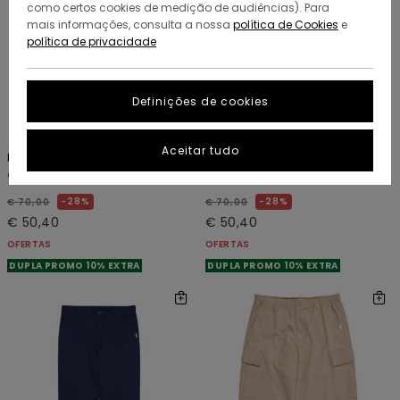
como certos cookies de medição de audiências). Para
mais informações, consulta a nossa
política de Cookies
e
política de privacidade
Definições de cookies
5
3
RECYCLED
RECYCLED
Aceitar tudo
Regular Twill
Slim Chino Twill
Calças Chino Bege homem
Calças chino Verde Homem
28%
28%
€ 70,00
€ 70,00
€ 50,40
€ 50,40
OFERTAS
OFERTAS
DUPLA PROMO 10% EXTRA
DUPLA PROMO 10% EXTRA