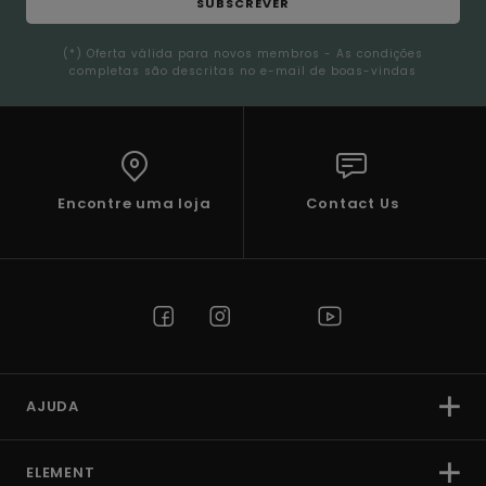
SUBSCREVER
(*) Oferta válida para novos membros - As condições
completas são descritas no e-mail de boas-vindas
Encontre uma loja
Contact Us
AJUDA
ELEMENT