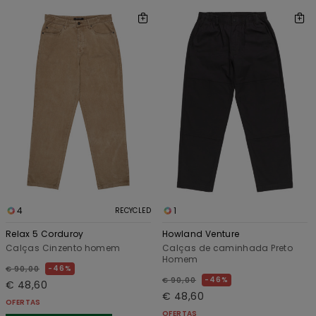
4
1
RECYCLED
Relax 5 Corduroy
Howland Venture
Calças Cinzento homem
Calças de caminhada Preto
Homem
46%
€ 90,00
46%
€ 90,00
€ 48,60
€ 48,60
OFERTAS
OFERTAS