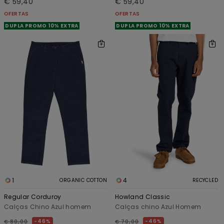
€ 59,40
€ 59,40
OFERTAS
OFERTAS
DUPLA PROMO 10% EXTRA
DUPLA PROMO 10% EXTRA
1
4
ORGANIC COTTON
RECYCLED
Regular Corduroy
Howland Classic
Calças Chino Azul homem
Calças chino Azul Homem
46%
46%
€ 80,00
€ 70,00