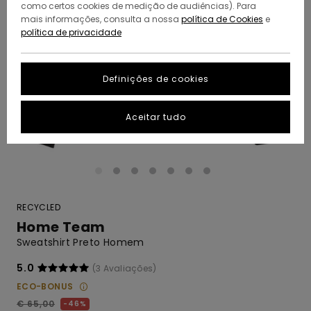
como certos cookies de medição de audiências). Para
mais informações, consulta a nossa
política de Cookies
e
política de privacidade
Definições de cookies
Aceitar tudo
RECYCLED
Home Team
Sweatshirt Preto Homem
5.0
(3 Avaliações)
ECO-BONUS
€ 65,00
46%