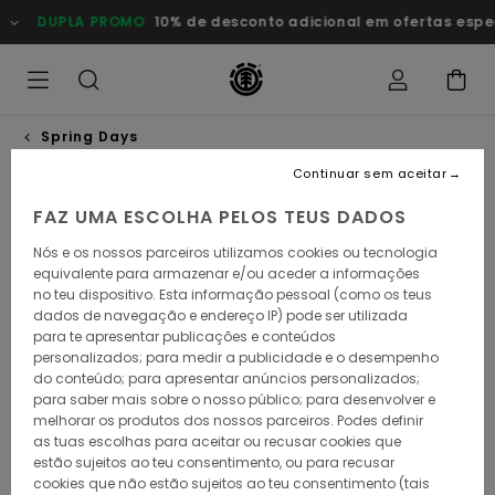
Avançar
DUPLA PROMO
10% de desconto adicional em ofertas especiai
para
a
informação
do
produto
Spring Days
Continuar sem aceitar
FAZ UMA ESCOLHA PELOS TEUS DADOS
Nós e os nossos parceiros utilizamos cookies ou tecnologia
equivalente para armazenar e/ou aceder a informações
no teu dispositivo. Esta informação pessoal (como os teus
dados de navegação e endereço IP) pode ser utilizada
para te apresentar publicações e conteúdos
personalizados; para medir a publicidade e o desempenho
do conteúdo; para apresentar anúncios personalizados;
para saber mais sobre o nosso público; para desenvolver e
melhorar os produtos dos nossos parceiros. Podes definir
as tuas escolhas para aceitar ou recusar cookies que
estão sujeitos ao teu consentimento, ou para recusar
cookies que não estão sujeitos ao teu consentimento (tais