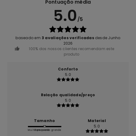
Pontuação média
5.0
/5
baseado em
3 avaliações verificadas
desde Junho
2026
100% dos nossos clientes recomendam este
produto
Conforto
5.0
Relação qualidade/preço
5.0
Tamanho
Material
5.0
Muito pequeno
Demasiado grande