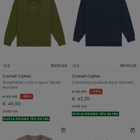
3
2
RECYCLED
RECYCLED
Cornell Cipher
Cornell Cipher
Sweatshirt com capuz Verde
Camisola pulôver Azul Homem
Homem
46%
€ 80,00
46%
€ 85,00
€ 43,20
€ 45,90
OFERTAS
OFERTAS
DUPLA PROMO 10% EXTRA
DUPLA PROMO 10% EXTRA