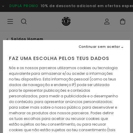
Avançar
0% de desconto adicional em ofertas especiais
Poupa Agora
para
a
seleção
da
grelha
de
produtos
Saldos Homem
Sweats
Continuar sem aceitar
FAZ UMA ESCOLHA PELOS TEUS DADOS
s
Sweats
Calças
Casacos
Calçado
Chapéus & 
Nós e os nossos parceiros utilizamos cookies ou tecnologia
equivalente para armazenar e/ou aceder a informações
no teu dispositivo. Esta informação pessoal (como os teus
Filtrar e Ordenar
51
Resultados
dados de navegação e endereço IP) pode ser utilizada
para te apresentar publicações e conteúdos
Avançar
Avançar
personalizados; para medir a publicidade e o desempenho
para
para
procurar
ordenar
do conteúdo; para apresentar anúncios personalizados;
critérios
por
para saber mais sobre o nosso público; para desenvolver e
de
melhorar os produtos dos nossos parceiros. Podes definir
filtragem
as tuas escolhas para aceitar ou recusar cookies que
estão sujeitos ao teu consentimento, ou para recusar
cookies que não estão sujeitos ao teu consentimento (tais