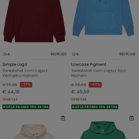
4
9
RECYCLED
RECYCLED
Simple Logo
Lowcase Pigment
Sweatshirt com capuz
Sweatshirt com capuz Azul
Vermelho Homem
Homem
37%
46%
€ 70,00
€ 75,00
€ 44,10
€ 40,50
OFERTAS
OFERTAS
DUPLA PROMO 10% EXTRA
DUPLA PROMO 10% EXTRA