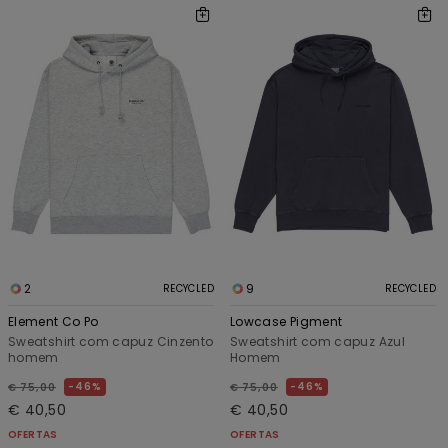
2
9
RECYCLED
RECYCLED
Element Co Po
Lowcase Pigment
Sweatshirt com capuz Cinzento
Sweatshirt com capuz Azul
homem
Homem
46%
46%
€ 75,00
€ 75,00
€ 40,50
€ 40,50
OFERTAS
OFERTAS