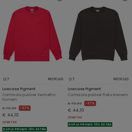
7
7
RECYCLED
RECYCLED
Lowcase Pigment
Lowcase Pigment
Camisola pulôver Vermelho
Camisola pulôver Preto Homem
Homem
37%
€ 70,00
37%
€ 70,00
€ 44,10
€ 44,10
OFERTAS
OFERTAS
DUPLA PROMO 10% EXTRA
DUPLA PROMO 10% EXTRA