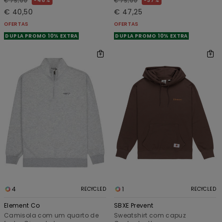
46%
37%
€ 75,00
€ 75,00
€ 40,50
€ 47,25
OFERTAS
OFERTAS
DUPLA PROMO 10% EXTRA
DUPLA PROMO 10% EXTRA
4
1
RECYCLED
RECYCLED
Element Co
SBXE Prevent
Camisola com um quarto de
Sweatshirt com capuz