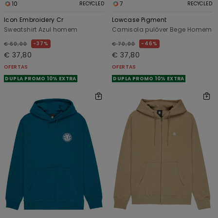
10
7
RECYCLED
RECYCLED
Icon Embroidery Cr
Lowcase Pigment
Sweatshirt Azul homem
Camisola pulôver Bege Homem
37%
46%
€ 60,00
€ 70,00
€ 37,80
€ 37,80
OFERTAS
OFERTAS
DUPLA PROMO 10% EXTRA
DUPLA PROMO 10% EXTRA