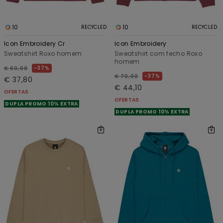
10
10
RECYCLED
RECYCLED
Icon Embroidery Cr
Icon Embroidery
Sweatshirt Roxo homem
Sweatshirt com fecho Roxo
homem
37%
€ 60,00
37%
€ 70,00
€ 37,80
€ 44,10
OFERTAS
OFERTAS
DUPLA PROMO 10% EXTRA
DUPLA PROMO 10% EXTRA