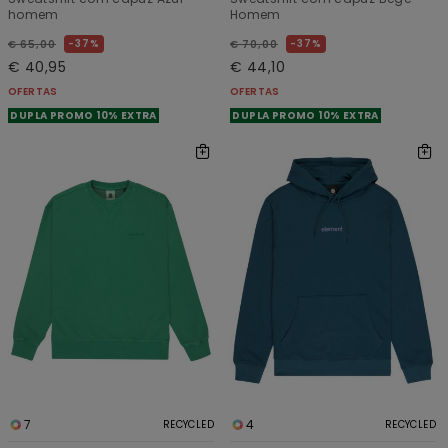
homem
Homem
37%
37%
€ 65,00
€ 70,00
€ 40,95
€ 44,10
OFERTAS
OFERTAS
DUPLA PROMO 10% EXTRA
DUPLA PROMO 10% EXTRA
7
4
RECYCLED
RECYCLED