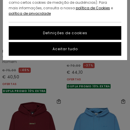
como certos cookies de medição de audiências). Para
mais informações, consulta a nossa
política de Cookies
e
política de privacidade
Definições de cookies
9
7
RECYCLED
RECYCLED
Aceitar tudo
Lowcase Pigment
Lowcase Pigment
Sweatshirt com capuz Azul
Camisola pulôver Azul Homem
Homem
37%
€ 70,00
46%
€ 75,00
€ 44,10
€ 40,50
OFERTAS
OFERTAS
DUPLA PROMO 10% EXTRA
DUPLA PROMO 10% EXTRA