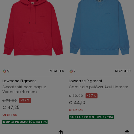
9
7
RECYCLED
RECYCLED
Lowcase Pigment
Lowcase Pigment
Sweatshirt com capuz
Camisola pulôver Azul Homem
Vermelho Homem
37%
€ 70,00
37%
€ 75,00
€ 44,10
€ 47,25
OFERTAS
OFERTAS
DUPLA PROMO 10% EXTRA
DUPLA PROMO 10% EXTRA