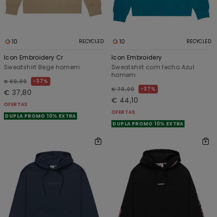
10
10
RECYCLED
RECYCLED
Icon Embroidery Cr
Icon Embroidery
Sweatshirt Bege homem
Sweatshirt com fecho Azul
homem
37%
€ 60,00
37%
€ 70,00
€ 37,80
€ 44,10
OFERTAS
OFERTAS
DUPLA PROMO 10% EXTRA
DUPLA PROMO 10% EXTRA