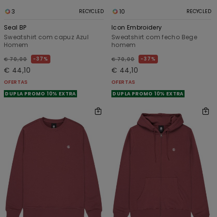
3
10
RECYCLED
RECYCLED
Seal BP
Icon Embroidery
Sweatshirt com capuz Azul
Sweatshirt com fecho Bege
Homem
homem
37%
37%
€ 70,00
€ 70,00
€ 44,10
€ 44,10
OFERTAS
OFERTAS
DUPLA PROMO 10% EXTRA
DUPLA PROMO 10% EXTRA