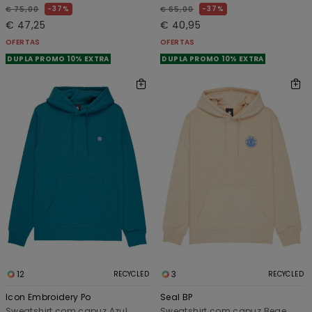
37%
37%
€ 75,00
€ 65,00
€ 47,25
€ 40,95
OFERTAS
OFERTAS
DUPLA PROMO 10% EXTRA
DUPLA PROMO 10% EXTRA
12
3
RECYCLED
RECYCLED
Icon Embroidery Po
Seal BP
Sweatshirt com capuz Azul
Sweatshirt com capuz Bege