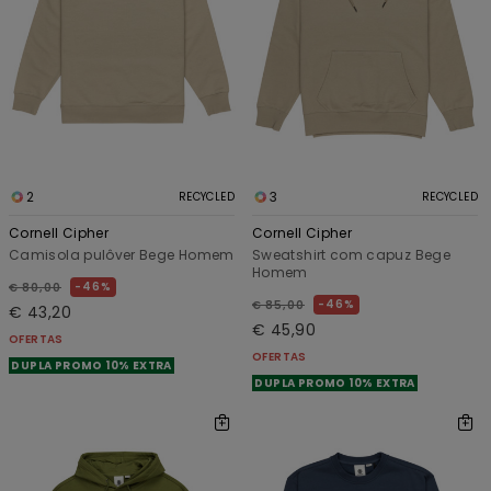
2
3
RECYCLED
RECYCLED
Cornell Cipher
Cornell Cipher
Camisola pulôver Bege Homem
Sweatshirt com capuz Bege
Homem
46%
€ 80,00
46%
€ 85,00
€ 43,20
€ 45,90
OFERTAS
OFERTAS
DUPLA PROMO 10% EXTRA
DUPLA PROMO 10% EXTRA