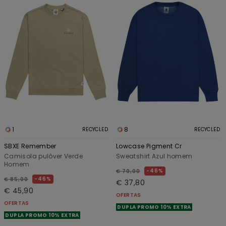
1
8
RECYCLED
RECYCLED
SBXE Remember
Lowcase Pigment Cr
Camisola pulôver Verde
Sweatshirt Azul homem
Homem
46%
€ 70,00
46%
€ 85,00
€ 37,80
€ 45,90
OFERTAS
OFERTAS
DUPLA PROMO 10% EXTRA
DUPLA PROMO 10% EXTRA