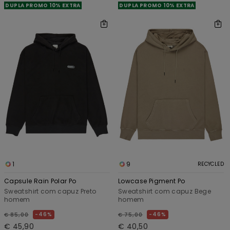
DUPLA PROMO 10% EXTRA
DUPLA PROMO 10% EXTRA
1
9
RECYCLED
Capsule Rain Polar Po
Lowcase Pigment Po
Sweatshirt com capuz Preto
Sweatshirt com capuz Bege
homem
homem
46%
46%
€ 85,00
€ 75,00
€ 45,90
€ 40,50