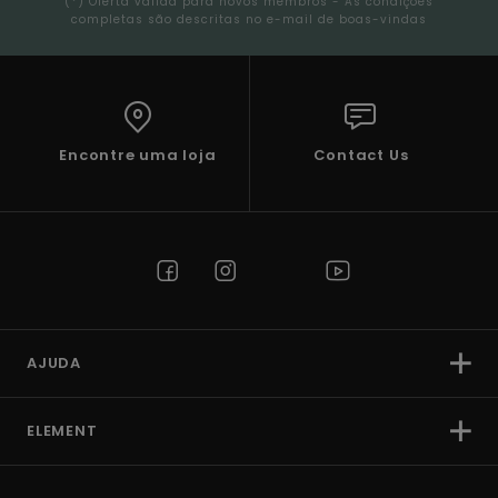
(*) Oferta válida para novos membros - As condições
completas são descritas no e-mail de boas-vindas
Encontre uma loja
Contact Us
AJUDA
ELEMENT