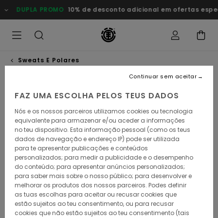
Avançar
DUPLA PROMO
10% de desconto adicional em ofertas esp
para
a
informação
do
produto
Sweats E Polares
Continuar sem aceitar
FAZ UMA ESCOLHA PELOS TEUS DADOS
Nós e os nossos parceiros utilizamos cookies ou tecnologia
equivalente para armazenar e/ou aceder a informações
no teu dispositivo. Esta informação pessoal (como os teus
dados de navegação e endereço IP) pode ser utilizada
para te apresentar publicações e conteúdos
personalizados; para medir a publicidade e o desempenho
do conteúdo; para apresentar anúncios personalizados;
para saber mais sobre o nosso público; para desenvolver e
melhorar os produtos dos nossos parceiros. Podes definir
as tuas escolhas para aceitar ou recusar cookies que
estão sujeitos ao teu consentimento, ou para recusar
cookies que não estão sujeitos ao teu consentimento (tais