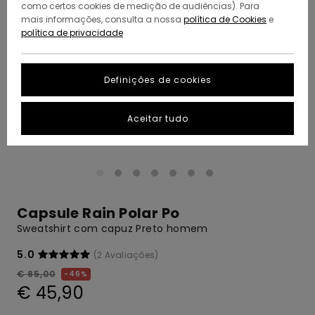
como certos cookies de medição de audiências). Para
mais informações, consulta a nossa
política de Cookies
e
política de privacidade
Definições de cookies
Aceitar tudo
Capsule Rain Polar Po
Sweatshirt com capuz Preto homem
5.0
(2 Avaliações)
€ 85,00
46%
€ 45,90