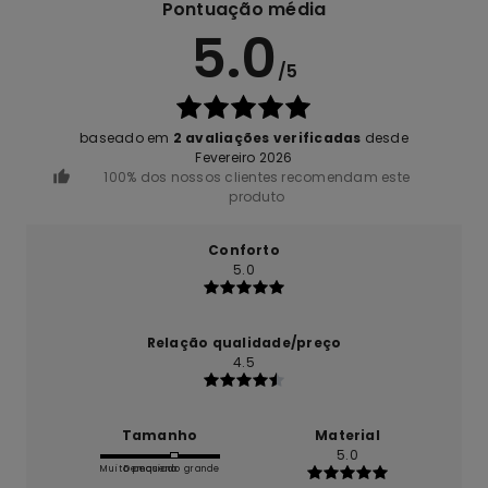
Pontuação média
5.0
/5
baseado em
2 avaliações verificadas
desde
Fevereiro 2026
100% dos nossos clientes recomendam este
produto
Conforto
5.0
Relação qualidade/preço
4.5
Tamanho
Material
5.0
Muito pequeno
Demasiado grande